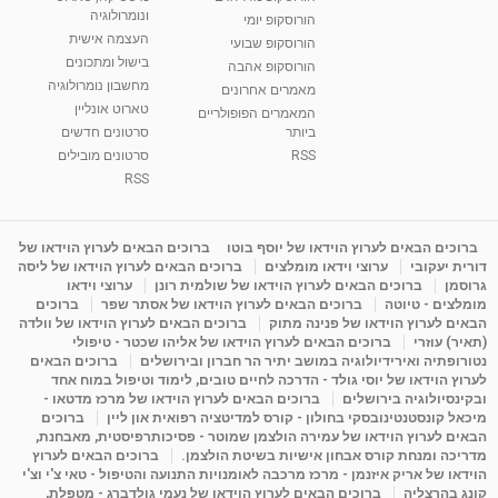
בגבעת שמואל
ונומרולוגיה
הורוסקופ יומי
01:46
מאת
5 שנים
Shahar-vod
2,309 צפיות
העצמה אישית
הורוסקופ שבועי
בישול ומתכונים
הורוסקופ אהבה
סודות בתאריך הלידה, משמעות חודש הלידה -
מחשבון נומרולוגיה
ינואר זינה ליבשיץ נומרולוגית
מאמרים אחרונים
טארוט אונליין
05:37
מאת
10 שנים
vod-galit
3,261 צפיות
המאמרים הפופולריים
ביותר
סרטונים חדשים
RSS
סרטונים מובילים
ליסה גרוסמן - המרכז לאימון התנהגותי - קשב
וריכוז ברעננה - הרצאת מבוא: אימון להצלחה של...
RSS
1:31:05
מאת
4 שנים
Shahar-vod
1,730 צפיות
מדיטציה בדמיון מודרך - היכרות עם האני הפנימי
ברוכים הבאים לערוץ הוידאו של יוסף בוטו
ברוכים הבאים לערוץ הוידאו של
דורית יעקובי
ערוצי וידאו מומלצים
ברוכים הבאים לערוץ הוידאו של ליסה
מאת
11 שנים
admin
3,644 צפיות
09:12
גרוסמן
ברוכים הבאים לערוץ הוידאו של שולמית רונן
ערוצי וידאו
מומלצים - טיוטה
ברוכים הבאים לערוץ הוידאו של אסתר שפר
ברוכים
הבאים לערוץ הוידאו של פנינה מתוק
ברוכים הבאים לערוץ הוידאו של וולדה
פנינה מתוק - מרכז "נתיב הלב" בהרצליה-
(תאיר) עוזרי
ברוכים הבאים לערוץ הוידאו של אליהו שכטר - טיפולי
מדיטציה-התחדשות
נטורופתיה ואירידיולוגיה במושב יתיר הר חברון ובירושלים
ברוכים הבאים
15:49
מאת
6 שנים
Shahar-vod
2,143 צפיות
לערוץ הוידאו של יוסי גולד - הדרכה לחיים טובים, לימוד וטיפול במוח אחד
ובקינסיולוגיה בירושלים
ברוכים הבאים לערוץ הוידאו של מרכז מדטאו -
מיכאל קונסטנטינובסקי בחולון - קורס למדיטציה רפואית און ליין
ברוכים
הבאים לערוץ הוידאו של עמירה הולצמן שמוטר - פסיכותרפיסטית, מאבחנת,
מדריכה ומנחת קורס אבחון אישיות בשיטת הולצמן.
ברוכים הבאים לערוץ
הוידאו של אריק איזנמן - מרכז מרכבה לאומנויות התנועה והטיפול - טאי צ'י וצ'י
קונג בהרצליה
ברוכים הבאים לערוץ הוידאו של נעמי גולדברג - מטפלת,