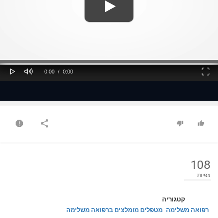
ss
Loaded
: 0%
0%
Play
Mute
Fullscreen
Current
Duration
0:00
/
0:00
Time
Time
108
צפיות
קטגוריה
רפואה משלימה
מטפלים מומלצים ברפואה משלימה