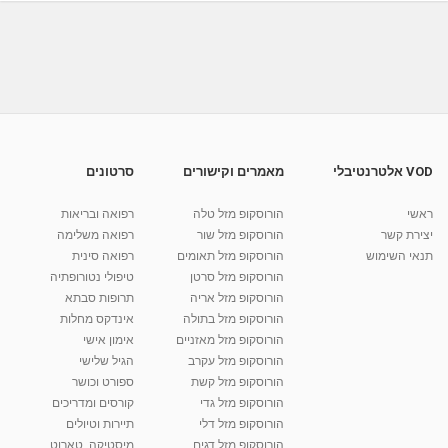
ד''ר יגאל גליקסמן Ph.D -מומחה לטיפול קצר מועד
לבעיות...
23:53
מאת
2 חודשים
Shahar-vod
112 צפיות
דר' זרצקי מדבר על הקטנת חזה מסיבות רפואיות
מאת
10 שנים
vod-galit
358 צפיות
11:06
VOD אלטרנטיבלי
מאמרים וקישורים
סרטונים
עוזי בראל - מאמן אישי מומחה לטיפול בהתמכרויות
טיפול...
ראשי
הורוסקופ מזל טלה
רפואה ובריאות
1:04:53
מאת
3 שנים
Shahar-vod
1,358 צפיות
יצירת קשר
הורוסקופ מזל שור
רפואה משלימה
תנאי השימוש
הורוסקופ מזל תאומים
רפואה סינית
קרין גורן - העוגה המתגלצ’ת ללא קמח
הורוסקופ מזל סרטן
טיפולי נטורופתיה
מאת
7 שנים
Shahar-vod
38.5k צפיות
הורוסקופ מזל אריה
תרופות סבתא
הורוסקופ מזל בתולה
אינדקס מחלות
10:17
הורוסקופ מזל מאזניים
אימון אישי
יוסי שר - מתמחה בשיטת אלכסנדר וטאי צ'י
הורוסקופ מזל עקרב
הגיל שלישי
ברחובות ובקיבוץ נען
הורוסקופ מזל קשת
ספורט וכושר
מאת
7 שנים
Shahar-vod
2,734 צפיות
הורוסקופ מזל גדי
קורסים ומדריכים
01:37
הורוסקופ מזל דלי
תיירות וטיולים
רנה רז-גילו -טיפול אנרגטי ויעוץ רוחני - נומרולוגית
הורוסקופ מזל דגים
מיסטיקה, טארוט