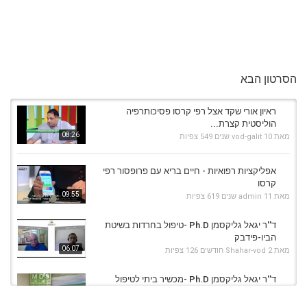
הסרטון הבא
ראיון אורי שקד אצל רפי קרסו פסיכותרפיה
הוליסטית קצרת...
08:26
מאת
10 שנים
vod-galit
549 צפיות
אפליקציות רפואיות - חיים בריא עם פרופסור רפי
קרסו
09:55
מאת
11 שנים
admin
619 צפיות
ד''ר יגאל גליקסמן Ph.D -טיפול בחרדות בשיטת
הביו-פידבק
06:07
מאת
2 חודשים
Shahar-vod
126 צפיות
ד''ר יגאל גליקסמן Ph.D -מכשיר ביתי לטיפול
בלחץ דם גבוה
07:03
מאת
2 חודשים
Shahar-vod
110 צפיות