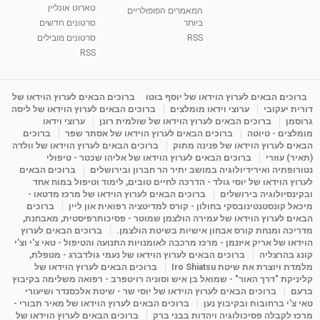
טארוט אונליין
05:37
מאת
10 שנים
vod-galit
3,261 צפיות
המאמרים הפופולריים
ביותר
סרטונים חדשים
RSS
סרטונים מובילים
ליסה גרוסמן - המרכז לאימון התנהגותי - קשב
וריכוז ברעננה - הרצאת מבוא: אימון להצלחה של...
RSS
1:31:05
מאת
4 שנים
Shahar-vod
1,732 צפיות
מדיטציה בדמיון מודרך - היכרות עם האני הפנימי
ברוכים הבאים לערוץ הוידאו של יוסף בוטו
ברוכים הבאים לערוץ הוידאו של
דורית יעקובי
ערוצי וידאו מומלצים
ברוכים הבאים לערוץ הוידאו של ליסה
מאת
11 שנים
admin
3,644 צפיות
09:12
גרוסמן
ברוכים הבאים לערוץ הוידאו של שולמית רונן
ערוצי וידאו
מומלצים - טיוטה
ברוכים הבאים לערוץ הוידאו של אסתר שפר
ברוכים
הבאים לערוץ הוידאו של פנינה מתוק
ברוכים הבאים לערוץ הוידאו של וולדה
פנינה מתוק - מרכז "נתיב הלב" בהרצליה-
(תאיר) עוזרי
ברוכים הבאים לערוץ הוידאו של אליהו שכטר - טיפולי
מדיטציה-התחדשות
נטורופתיה ואירידיולוגיה במושב יתיר הר חברון ובירושלים
ברוכים הבאים
15:49
מאת
6 שנים
Shahar-vod
2,143 צפיות
לערוץ הוידאו של יוסי גולד - הדרכה לחיים טובים, לימוד וטיפול במוח אחד
ובקינסיולוגיה בירושלים
ברוכים הבאים לערוץ הוידאו של מרכז מדטאו -
מיכאל קונסטנטינובסקי בחולון - קורס למדיטציה רפואית און ליין
ברוכים
הבאים לערוץ הוידאו של עמירה הולצמן שמוטר - פסיכותרפיסטית, מאבחנת,
מדריכה ומנחת קורס אבחון אישיות בשיטת הולצמן.
ברוכים הבאים לערוץ
הוידאו של אריק איזנמן - מרכז מרכבה לאומנויות התנועה והטיפול - טאי צ'י וצ'י
קונג בהרצליה
ברוכים הבאים לערוץ הוידאו של נעמי גולדברג - מטפלת,
מלמדת ויוצרת את שיטת Iro Shiatsu
ברוכים הבאים לערוץ הוידאו של
קליניקת "דרך האור" - שמואל בן איש וסוניה רויטפרב - רפואה משלימה בקיבוץ
ברעם
ברוכים הבאים לערוץ הוידאו של יוסי שר - שיטת אלכסנדר ושיעורי
טאי צ'י ברחובות ובקיבוץ נען
ברוכים הבאים לערוץ הוידאו של מאיר תבורי -
מרכז לקבלה פסיכולוגיה ויהדות בבני ברק
ברוכים הבאים לערוץ הוידאו של