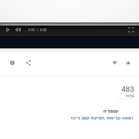
ss
Loaded
: 0%
0%
Play
Mute
Fullscreen
Current
Duration
0:00
/
0:00
Time
Time
483
צפיות
קטגוריה
רפואה ובריאות
הפרעות קשב וריכוז