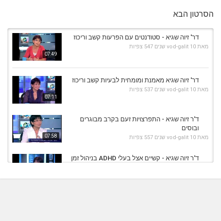
הסרטון הבא
דר' זיוה שגיא - סטודנטים עם הפרעות קשב וריכוז
מאת
10 שנים
vod-galit
547 צפיות
07:49
דר' זיוה שגיא מאמנת ומומחית לבעיות קשב וריכוז
מאת
10 שנים
vod-galit
537 צפיות
07:11
ד'ר זיוה שגיא - התפרצויות זעם בקרב מבוגרים
ובוסים
07:58
מאת
10 שנים
vod-galit
557 צפיות
ד'ר זיוה שגיא - קשיים אצל בעלי ADHD בניהול זמן
מאת
10 שנים
vod-galit
838 צפיות
04:57
ד'ר זיוה שגיא - כיצד הפרעת קשב וריכוז משפיעה
על זוגיות?
05:50
מאת
10 שנים
vod-galit
637 צפיות