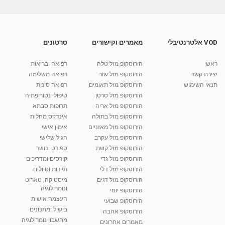
אהובה קורן שגיא- טיפולי מים לנשים בירושלים
מאת
7 שנים
Shahar-vod
880 צפיות
02:17
VOD אלטרנטיבלי
מאמרים וקישורים
סרטונים
שגיא מנדלבוים- שאלות ותשובות בנושא קלפי
טארוט
ראשי
הורוסקופ מזל טלה
רפואה ובריאות
05:25
מאת
11 שנים
admin
685 צפיות
יצירת קשר
הורוסקופ מזל שור
רפואה משלימה
תנאי השימוש
הורוסקופ מזל תאומים
רפואה סינית
קרין גורן - העוגה המתגלצ’ת ללא קמח
הורוסקופ מזל סרטן
טיפולי נטורופתיה
מאת
7 שנים
Shahar-vod
38.5k צפיות
הורוסקופ מזל אריה
תרופות סבתא
הורוסקופ מזל בתולה
אינדקס מחלות
10:17
הורוסקופ מזל מאזניים
אימון אישי
יוסי שר - מתמחה בשיטת אלכסנדר וטאי צ'י
הורוסקופ מזל עקרב
הגיל שלישי
ברחובות ובקיבוץ נען
הורוסקופ מזל קשת
ספורט וכושר
מאת
7 שנים
Shahar-vod
2,734 צפיות
הורוסקופ מזל גדי
קורסים ומדריכים
01:37
הורוסקופ מזל דלי
תיירות וטיולים
רנה רז-גילו -טיפול אנרגטי ויעוץ רוחני - נומרולוגית
הורוסקופ מזל דגים
מיסטיקה, טארוט
בגבעת שמואל
ונומרולוגיה
הורוסקופ יומי
01:46
מאת
5 שנים
Shahar-vod
2,310 צפיות
העצמה אישית
הורוסקופ שבועי
בישול ומתכונים
הורוסקופ אהבה
סודות בתאריך הלידה, משמעות חודש הלידה -
מחשבון נומרולוגיה
ינואר זינה ליבשיץ נומרולוגית
מאמרים אחרונים