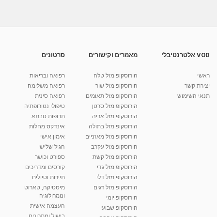
03:05
אי ספיקת לב: מאפיינים, גורמים ושכיחות
מאת
11 שנים
vod-galit
666 צפיות
04:08
VOD אלטרנטיבלי
מאמרים וקישורים
סרטונים
דלקת מפרקים שגרונתית: מאפיינים, גורמים
ושכיחות
ראשי
הורוסקופ מזל טלה
רפואה ובריאות
03:14
מאת
9 שנים
vod-galit
463 צפיות
יצירת קשר
הורוסקופ מזל שור
רפואה משלימה
תנאי השימוש
הורוסקופ מזל תאומים
רפואה סינית
קרין גורן - העוגה המתגלצ’ת ללא קמח
הורוסקופ מזל סרטן
טיפולי נטורופתיה
מאת
7 שנים
Shahar-vod
38.5k צפיות
הורוסקופ מזל אריה
תרופות סבתא
הורוסקופ מזל בתולה
אינדקס מחלות
10:17
הורוסקופ מזל מאזניים
אימון אישי
יוסי שר - מתמחה בשיטת אלכסנדר וטאי צ'י
הורוסקופ מזל עקרב
הגיל שלישי
ברחובות ובקיבוץ נען
הורוסקופ מזל קשת
ספורט וכושר
מאת
7 שנים
Shahar-vod
2,734 צפיות
הורוסקופ מזל גדי
קורסים ומדריכים
01:37
הורוסקופ מזל דלי
תיירות וטיולים
רנה רז-גילו -טיפול אנרגטי ויעוץ רוחני - נומרולוגית
הורוסקופ מזל דגים
מיסטיקה, טארוט
בגבעת שמואל
ונומרולוגיה
הורוסקופ יומי
01:46
מאת
5 שנים
Shahar-vod
2,310 צפיות
העצמה אישית
הורוסקופ שבועי
בישול ומתכונים