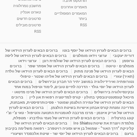
הורוסקופ אהבה
סודות בתאריך הלידה, משמעות חודש הלידה -
מחשבון נומרולוגיה
ינואר זינה ליבשיץ נומרולוגית
מאמרים אחרונים
טארוט אונליין
05:37
מאת
10 שנים
vod-galit
3,261 צפיות
המאמרים הפופולריים
ביותר
סרטונים חדשים
RSS
סרטונים מובילים
ליסה גרוסמן - המרכז לאימון התנהגותי - קשב
וריכוז ברעננה - הרצאת מבוא: אימון להצלחה של...
RSS
1:31:05
מאת
4 שנים
Shahar-vod
1,732 צפיות
מדיטציה בדמיון מודרך - היכרות עם האני הפנימי
ברוכים הבאים לערוץ הוידאו של יוסף בוטו
ברוכים הבאים לערוץ הוידאו של
דורית יעקובי
ערוצי וידאו מומלצים
ברוכים הבאים לערוץ הוידאו של ליסה
מאת
11 שנים
admin
3,644 צפיות
09:12
גרוסמן
ברוכים הבאים לערוץ הוידאו של שולמית רונן
ערוצי וידאו
מומלצים - טיוטה
ברוכים הבאים לערוץ הוידאו של אסתר שפר
ברוכים
הבאים לערוץ הוידאו של פנינה מתוק
ברוכים הבאים לערוץ הוידאו של וולדה
פנינה מתוק - מרכז "נתיב הלב" בהרצליה-
(תאיר) עוזרי
ברוכים הבאים לערוץ הוידאו של אליהו שכטר - טיפולי
מדיטציה-התחדשות
נטורופתיה ואירידיולוגיה במושב יתיר הר חברון ובירושלים
ברוכים הבאים
15:49
מאת
6 שנים
Shahar-vod
2,143 צפיות
לערוץ הוידאו של יוסי גולד - הדרכה לחיים טובים, לימוד וטיפול במוח אחד
ובקינסיולוגיה בירושלים
ברוכים הבאים לערוץ הוידאו של מרכז מדטאו -
מיכאל קונסטנטינובסקי בחולון - קורס למדיטציה רפואית און ליין
ברוכים
הבאים לערוץ הוידאו של עמירה הולצמן שמוטר - פסיכותרפיסטית, מאבחנת,
מדריכה ומנחת קורס אבחון אישיות בשיטת הולצמן.
ברוכים הבאים לערוץ
הוידאו של אריק איזנמן - מרכז מרכבה לאומנויות התנועה והטיפול - טאי צ'י וצ'י
קונג בהרצליה
ברוכים הבאים לערוץ הוידאו של נעמי גולדברג - מטפלת,
מלמדת ויוצרת את שיטת Iro Shiatsu
ברוכים הבאים לערוץ הוידאו של
קליניקת "דרך האור" - שמואל בן איש וסוניה רויטפרב - רפואה משלימה בקיבוץ
ברעם
ברוכים הבאים לערוץ הוידאו של יוסי שר - שיטת אלכסנדר ושיעורי