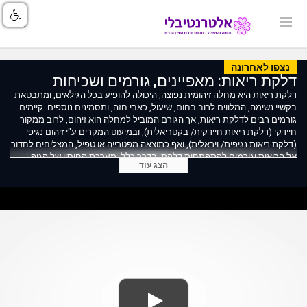
נצפו לאחרונה
דלקת ריאות: מאפיינים, גורמים ושכיחות
דלקת ריאות היא מחלה זיהומית נפוצה, היכולה להופיע בכל הגילאים, ומתבטאת
בקשיי נשימה, המלווים לרוב בחום, שיעול, כאבי חזה, ותסמינים נוספים. קיימים
גורמים רבים לדלקת ריאות, אך הגורם המוביל למחלה הוא זיהום, לרוב ממקור
חיידקי (דלקת ריאות חיידקית/ בקטריאלית), ובמיעוט המקרים ע"י זיהום נגיפי
(דלקת ריאות נגיפית/ ויראלית), ואף כתוצאה מפטרייה או טפיל, המצליחים לחדור
אל הריאות וגורמים להתפתחות דלקת. בדרך כלל, מערכת החיסון של הגוף
הצג עוד
מצליחה להתגבר על הזיהום, אך במקרים מסוימים, ובקרב אוכלוסיות מסוימות,
עולה הסיכון לסיבוכים קשים. ד"ר נוה טוב, מומחה לרפואה פנימית ומחלות ריאה,
מנהל יחידת ריאות, במרכז הרפואי בני ציון, מתאר את הגורמים לדלקת ריאות,
מאפייניה ושכיחותה.
המרכז הרפואי בני ציון, חיפה: https://www.b-zion.org.il
קישורים מועילים:
האגודה לזכויות החולה בישראל: https://www.patients-rights.org
* * *
מטרתו של סרטון זה, מקצועי ככל שיהיה, הינה לספק מידע בלבד. הוא אינו