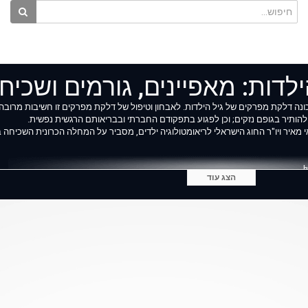
דות: מאפיינים, גורמים ושכיח
ית, המכונה דלקת מפרקים של גיל הילדות. לאבחון וטיפול של דלקת מפרקים זו חשיבות מרו
ותיר בגופם נזקים; וכן לפגוע בתפקודם החברתי ובבריאותם הרגשית נפשית.
אי מאיר ויו"ר החוג הישראלי לריאומטולוגיה ילדים, מסביר על המחלה הכרונית השכיחה 
הצג עוד
 אינו
איש מקצוע מוסמך. המידע בסרטון מעודכן נכון לתאריך העלאתו לאתר. בנוסף, הוא עש
 פרטני, או לדחות טיפול וייעוץ רפואי, על סמך מידע אשר נצפה, נקרא או נשמע בסרטון 