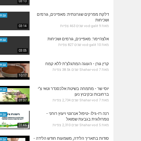
03:13
דלקת מפרקים שגרונתית: מאפיינים, גורמים
נבחר
ושכיחות
מאת
9 שנים
vod-galit
463 צפיות
03:14
אלצהיימר: מאפיינים, גורמים ושכיחות
נבחר
מאת
10 שנים
vod-galit
827 צפיות
03:05
קרין גורן - העוגה המתגלצ’ת ללא קמח
נבחר
מאת
7 שנים
Shahar-vod
38.5k צפיות
10:17
יוסי שר - מתמחה בשיטת אלכסנדר וטאי צ'י
נבחר
ברחובות ובקיבוץ נען
מאת
7 שנים
Shahar-vod
2,734 צפיות
01:37
רנה רז-גילו -טיפול אנרגטי ויעוץ רוחני -
נבחר
נומרולוגית בגבעת שמואל
מאת
5 שנים
Shahar-vod
2,310 צפיות
01:46
סודות בתאריך הלידה, משמעות חודש הלידה -
נבחר