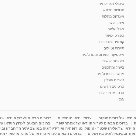
טיפולי נטורופתיה
תרופות סבתא
אינדקס מחלות
אימון אישי
הגיל שלישי
ספורט וכושר
קורסים ומדריכים
תיירות וטיולים
מיסטיקה, טארוט ונומרולוגיה
העצמה אישית
בישול ומתכונים
מחשבון נומרולוגיה
טארוט אונליין
סרטונים חדשים
סרטונים מובילים
RSS
וידאו של דורית יעקובי
ערוצי וידאו מומלצים
ברוכים הבאים לערוץ הוידאו של
ה
ברוכים הבאים לערוץ הוידאו של אסתר שפר
ברוכים הבאים לערוץ הוידאו של
וידאו של אליהו שכטר - טיפולי נטורופתיה ואירידיולוגיה במושב יתיר הר חברון ובי
 אחד ובקינסיולוגיה בירושלים
ברוכים הבאים לערוץ הוידאו של מרכז מדטאו - מיכא