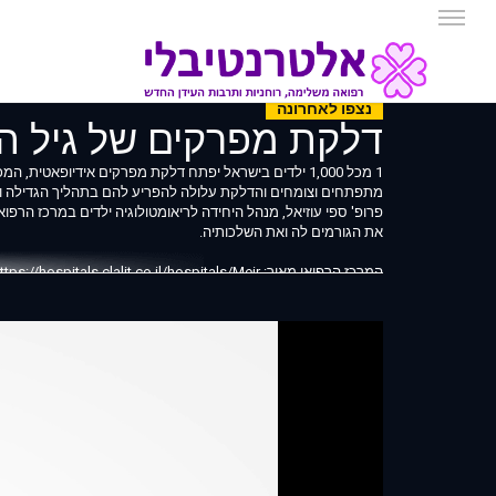
נצפו לאחרונה
דלקת מפרקים של גיל היל
1 מכל 1,000 ילדים בישראל יפתח דלקת מפרקים אידיופאט
מתפתחים וצומחים והדלקת עלולה להפריע להם בתהליך הגדילה ולה
פרופ' ספי עוזיאל, מנהל היחידה לריאומטולוגיה ילדים במרכז הרפו
את הגורמים לה ואת השלכותיה.
המרכז הרפואי מאיר: https://hospitals.clalit.co.il/hospitals/Meir
קישורים מועילים:
האגודה לזכויות החולה: https://www.patients-rights.org
עמותת "מפרקים צעירים": https://www.mifrakim.org.il
עמותת "עינבר": https://www.inbar.org.il
* * *
מטרתו של סרטון זה, מקצועי ככל שיהיה, הינה לספק מידע בלבד. הוא
מתיימר לשמש תחליף לאבחנה, לייעוץ פרטני או לטיפול רפואי מאת 
שונות, אלו עלולים לכלול טעויות תרגום. אין להתעלם מייעוץ רפואי
הינה באחריותכם בלבד.