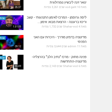
ינואר זינה ליבשיץ נומרולוגית
מאת
10 שנים
vod-galit
3,261 צפיות
05:37
ליסה גרוסמן - המרכז לאימון התנהגותי - קשב
נבחר
וריכוז ברעננה - הרצאת מבוא: אימון...
מאת
4 שנים
Shahar-vod
1,732 צפיות
1:31:05
מדיטציה בדמיון מודרך - היכרות עם האני
נבחר
הפנימי
מאת
11 שנים
admin
3,644 צפיות
09:12
פנינה מתוק - מרכז "נתיב הלב" בהרצליה-
נבחר
מדיטציה-התחדשות
מאת
6 שנים
Shahar-vod
2,143 צפיות
15:49