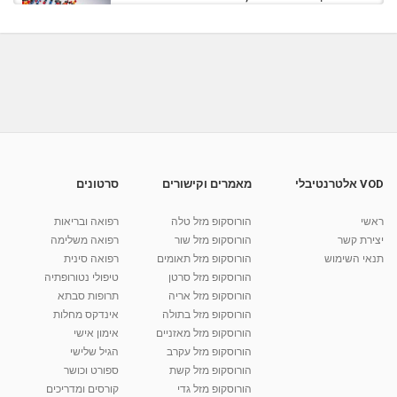
מאת
11 שנים
vod-galit
666 צפיות
04:08
פרקינסון: מאפיינים, גורמים ושכיחות
מאת
10 שנים
vod-galit
846 צפיות
03:08
אבעבועות רוח: מאפיינים, גורמים ושכיחות
מאת
7 שנים
Liem-vod
748 צפיות
04:08
VOD אלטרנטיבלי
מאמרים וקישורים
סרטונים
אלצהיימר: מאפיינים, גורמים ושכיחות
ראשי
הורוסקופ מזל טלה
רפואה ובריאות
מאת
10 שנים
vod-galit
826 צפיות
03:05
יצירת קשר
הורוסקופ מזל שור
רפואה משלימה
תנאי השימוש
הורוסקופ מזל תאומים
רפואה סינית
קרין גורן - העוגה המתגלצ’ת ללא קמח
הורוסקופ מזל סרטן
טיפולי נטורופתיה
מאת
7 שנים
Shahar-vod
38.5k צפיות
הורוסקופ מזל אריה
תרופות סבתא
הורוסקופ מזל בתולה
אינדקס מחלות
10:17
הורוסקופ מזל מאזניים
אימון אישי
יוסי שר - מתמחה בשיטת אלכסנדר וטאי צ'י
הורוסקופ מזל עקרב
הגיל שלישי
ברחובות ובקיבוץ נען
הורוסקופ מזל קשת
ספורט וכושר
מאת
7 שנים
Shahar-vod
2,734 צפיות
הורוסקופ מזל גדי
קורסים ומדריכים
01:37