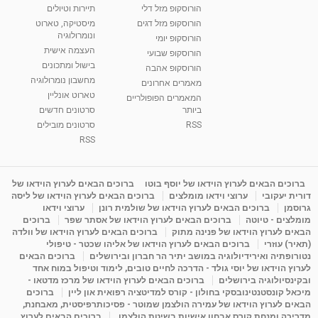
הורוסקופ מזל דלי
תיירות וטיולים
רנה רז-גילו -טיפול אנרגטי ויעוץ רוחני - נומרולוגית
הורוסקופ מזל דגים
מיסטיקה, טארוט
בגבעת שמואל
ונומרולוגיה
הורוסקופ יומי
01:46
מאת
5 שנים
Shahar-vod
2,310 צפיות
העצמה אישית
הורוסקופ שבועי
בישול ומתכונים
הורוסקופ אהבה
סודות בתאריך הלידה, משמעות חודש הלידה -
מחשבון נומרולוגיה
ינואר זינה ליבשיץ נומרולוגית
מאמרים אחרונים
טארוט אונליין
05:37
מאת
10 שנים
vod-galit
3,261 צפיות
המאמרים הפופולריים
ביותר
סרטונים חדשים
RSS
סרטונים מובילים
ליסה גרוסמן - המרכז לאימון התנהגותי - קשב
וריכוז ברעננה - הרצאת מבוא: אימון להצלחה של...
RSS
1:31:05
מאת
4 שנים
Shahar-vod
1,732 צפיות
מדיטציה בדמיון מודרך - היכרות עם האני הפנימי
ברוכים הבאים לערוץ הוידאו של יוסף בוטו
ברוכים הבאים לערוץ הוידאו של
דורית יעקובי
ערוצי וידאו מומלצים
ברוכים הבאים לערוץ הוידאו של ליסה
מאת
11 שנים
admin
3,644 צפיות
09:12
גרוסמן
ברוכים הבאים לערוץ הוידאו של שולמית רונן
ערוצי וידאו
מומלצים - טיוטה
ברוכים הבאים לערוץ הוידאו של אסתר שפר
ברוכים
הבאים לערוץ הוידאו של פנינה מתוק
ברוכים הבאים לערוץ הוידאו של וולדה
פנינה מתוק - מרכז "נתיב הלב" בהרצליה-
(תאיר) עוזרי
ברוכים הבאים לערוץ הוידאו של אליהו שכטר - טיפולי
מדיטציה-התחדשות
נטורופתיה ואירידיולוגיה במושב יתיר הר חברון ובירושלים
ברוכים הבאים
15:49
מאת
6 שנים
Shahar-vod
2,143 צפיות
לערוץ הוידאו של יוסי גולד - הדרכה לחיים טובים, לימוד וטיפול במוח אחד
ובקינסיולוגיה בירושלים
ברוכים הבאים לערוץ הוידאו של מרכז מדטאו -
מיכאל קונסטנטינובסקי בחולון - קורס למדיטציה רפואית און ליין
ברוכים
הבאים לערוץ הוידאו של עמירה הולצמן שמוטר - פסיכותרפיסטית, מאבחנת,
מדריכה ומנחת קורס אבחון אישיות בשיטת הולצמן.
ברוכים הבאים לערוץ