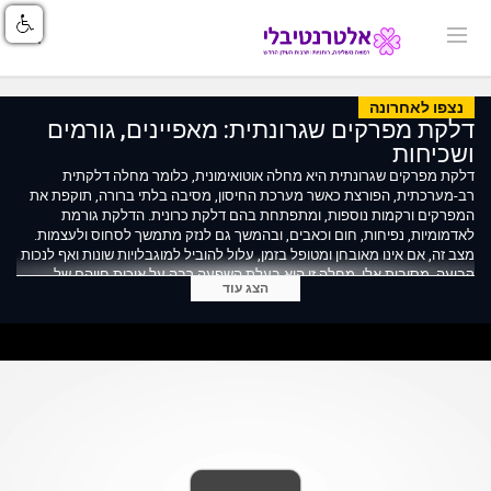
נצפו לאחרונה
דלקת מפרקים שגרונתית: מאפיינים, גורמים
ושכיחות
דלקת מפרקים שגרונתית היא מחלה אוטואימונית, כלומר מחלה דלקתית
רב-מערכתית, הפורצת כאשר מערכת החיסון, מסיבה בלתי ברורה, תוקפת את
המפרקים ורקמות נוספות, ומתפתחת בהם דלקת כרונית. הדלקת גורמת
לאדמומיות, נפיחות, חום וכאבים, ובהמשך גם לנזק מתמשך לסחוס ולעצמות.
מצב זה, אם אינו מאובחן ומטופל בזמן, עלול להוביל למוגבלויות שונות ואף לנכות
קבועה. מסיבות אלו, מחלה זו היא בעלת השפעה רבה על איכות חייהם של
הצג עוד
הסובלים ממנה.
פרופ' יצחק רוזנר, מומחה בראומטולוגיה, מנהל היחידה הראומטולוגית, במרכז
הרפואי בני ציון, מתאר את הגורמים והמאפיינים למחלה.
המרכז הרפואי בני ציון: https://www.b-zion.org.il
קישורים מועילים:
האגודה לזכויות החולה: https://www.patients-rights.org
עמותת "מפרקים צעירים": https://www.mifrakim.org.il
עמותת "עינבר": https://www.inbar.org.il