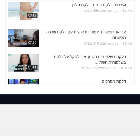
וגיניטיס דלקת בוגינה דלקת הלדן
מאת
9 שנים
vod-galit
386 צפיות
03:42
עדי אהרוניאן - התמודדות אישית עם דלקת שדרה
מקשחת...
07:20
מאת
9 שנים
vod-galit
619 צפיות
דלקת בשלפוחית השתן: איך להקל על דלקת
בשלפוחית השתן...
01:41
מאת
10 שנים
vod-galit
955 צפיות
דלקת מפרקים
מאת
11 שנים
admin
549 צפיות
13:19
דלקת כרונית בסינוסים, סינוסיטיס דלקת הסינוסים
מאת
9 שנים
vod-galit
759 צפיות
01:42
דלקת עיניים: מה הסיבה להופעתה של דלקת
בלחמית העין?