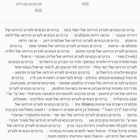
וריכוז ברעננה - הרצאת מבוא: אימון להצלחה של...
RSS
סרטונים מובילים
1:31:05
מאת
4 שנים
Shahar-vod
1,738 צפיות
RSS
מדיטציה בדמיון מודרך - היכרות עם האני הפנימי
מאת
11 שנים
admin
3,654 צפיות
ברוכים הבאים לערוץ הוידאו של יוסף בוטו
ברוכים הבאים לערוץ הוידאו של
09:12
דורית יעקובי
ערוצי וידאו מומלצים
ברוכים הבאים לערוץ הוידאו של ליסה
גרוסמן
ברוכים הבאים לערוץ הוידאו של שולמית רונן
ערוצי וידאו
מומלצים - טיוטה
ברוכים הבאים לערוץ הוידאו של אסתר שפר
ברוכים
פנינה מתוק - מרכז "נתיב הלב" בהרצליה-
הבאים לערוץ הוידאו של פנינה מתוק
ברוכים הבאים לערוץ הוידאו של וולדה
מדיטציה-התחדשות
(תאיר) עוזרי
ברוכים הבאים לערוץ הוידאו של אליהו שכטר - טיפולי
15:49
מאת
6 שנים
Shahar-vod
2,147 צפיות
נטורופתיה ואירידיולוגיה במושב יתיר הר חברון ובירושלים
ברוכים הבאים
לערוץ הוידאו של יוסי גולד - הדרכה לחיים טובים, לימוד וטיפול במוח אחד
ובקינסיולוגיה בירושלים
ברוכים הבאים לערוץ הוידאו של מרכז מדטאו -
מיכאל קונסטנטינובסקי בחולון - קורס למדיטציה רפואית און ליין
ברוכים
הבאים לערוץ הוידאו של עמירה הולצמן שמוטר - פסיכותרפיסטית, מאבחנת,
מדריכה ומנחת קורס אבחון אישיות בשיטת הולצמן.
ברוכים הבאים לערוץ
הוידאו של אריק איזנמן - מרכז מרכבה לאומנויות התנועה והטיפול - טאי צ'י וצ'י
קונג בהרצליה
ברוכים הבאים לערוץ הוידאו של נעמי גולדברג - מטפלת,
מלמדת ויוצרת את שיטת Iro Shiatsu
ברוכים הבאים לערוץ הוידאו של
קליניקת "דרך האור" - שמואל בן איש וסוניה רויטפרב - רפואה משלימה בקיבוץ
ברעם
ברוכים הבאים לערוץ הוידאו של יוסי שר - שיטת אלכסנדר ושיעורי
טאי צ'י ברחובות ובקיבוץ נען
ברוכים הבאים לערוץ הוידאו של מאיר תבורי -
מרכז לקבלה פסיכולוגיה ויהדות בבני ברק
ברוכים הבאים לערוץ הוידאו של
מאיה מיכל מנדל - טיפול רגשי לנשים ונערות בנתניה
ברוכים הבאים לערוץ
הוידאו של הדס דגן - טיפול רגשי ותודעתי בפתח תקוה