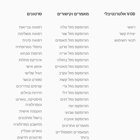
07:34
מאת
10 שנים
vod-galit
900 צפיות
VOD אלטרנטיבלי
מאמרים וקישורים
סרטונים
דלקת גרון
מאת
10 שנים
vod-galit
458 צפיות
05:05
ראשי
הורוסקופ מזל טלה
רפואה ובריאות
יצירת קשר
הורוסקופ מזל שור
רפואה משלימה
קרין גורן - העוגה המתגלצ’ת ללא קמח
תנאי השימוש
הורוסקופ מזל תאומים
רפואה סינית
מאת
7 שנים
Shahar-vod
38.5k צפיות
הורוסקופ מזל סרטן
טיפולי נטורופתיה
הורוסקופ מזל אריה
תרופות סבתא
10:17
הורוסקופ מזל בתולה
אינדקס מחלות
יוסי שר - מתמחה בשיטת אלכסנדר וטאי צ'י
הורוסקופ מזל מאזניים
אימון אישי
ברחובות ובקיבוץ נען
הורוסקופ מזל עקרב
הגיל שלישי
מאת
7 שנים
Shahar-vod
2,738 צפיות
הורוסקופ מזל קשת
ספורט וכושר
01:37
הורוסקופ מזל גדי
קורסים ומדריכים
רנה רז-גילו -טיפול אנרגטי ויעוץ רוחני - נומרולוגית
הורוסקופ מזל דלי
תיירות וטיולים
בגבעת שמואל
הורוסקופ מזל דגים
מיסטיקה, טארוט
01:46
מאת
5 שנים
Shahar-vod
2,316 צפיות
ונומרולוגיה
הורוסקופ יומי
העצמה אישית
הורוסקופ שבועי
סודות בתאריך הלידה, משמעות חודש הלידה -
בישול ומתכונים
הורוסקופ אהבה
ינואר זינה ליבשיץ נומרולוגית
מחשבון נומרולוגיה
05:37
מאת
10 שנים
vod-galit
3,264 צפיות
מאמרים אחרונים
טארוט אונליין
המאמרים הפופולריים
ביותר
סרטונים חדשים
ליסה גרוסמן - המרכז לאימון התנהגותי - קשב