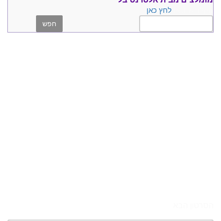
הקלד שם, או
לחץ כאן
הסרטון הבא