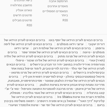
בישול ומתכונים
הורוסקופ אהבה
סודות בתאריך הלידה, משמעות חודש הלידה -
מחשבון נומרולוגיה
ינואר זינה ליבשיץ נומרולוגית
מאמרים אחרונים
טארוט אונליין
05:37
מאת
10 שנים
vod-galit
3,261 צפיות
המאמרים הפופולריים
ביותר
סרטונים חדשים
RSS
סרטונים מובילים
ליסה גרוסמן - המרכז לאימון התנהגותי - קשב
וריכוז ברעננה - הרצאת מבוא: אימון להצלחה של...
RSS
1:31:05
מאת
4 שנים
Shahar-vod
1,728 צפיות
מדיטציה בדמיון מודרך - היכרות עם האני הפנימי
ברוכים הבאים לערוץ הוידאו של יוסף בוטו
ברוכים הבאים לערוץ הוידאו של
דורית יעקובי
ערוצי וידאו מומלצים
ברוכים הבאים לערוץ הוידאו של ליסה
מאת
11 שנים
admin
3,644 צפיות
09:12
גרוסמן
ברוכים הבאים לערוץ הוידאו של שולמית רונן
ערוצי וידאו
מומלצים - טיוטה
ברוכים הבאים לערוץ הוידאו של אסתר שפר
ברוכים
הבאים לערוץ הוידאו של פנינה מתוק
ברוכים הבאים לערוץ הוידאו של וולדה
פנינה מתוק - מרכז "נתיב הלב" בהרצליה-
(תאיר) עוזרי
ברוכים הבאים לערוץ הוידאו של אליהו שכטר - טיפולי
מדיטציה-התחדשות
נטורופתיה ואירידיולוגיה במושב יתיר הר חברון ובירושלים
ברוכים הבאים
15:49
מאת
6 שנים
Shahar-vod
2,143 צפיות
לערוץ הוידאו של יוסי גולד - הדרכה לחיים טובים, לימוד וטיפול במוח אחד
ובקינסיולוגיה בירושלים
ברוכים הבאים לערוץ הוידאו של מרכז מדטאו -
מיכאל קונסטנטינובסקי בחולון - קורס למדיטציה רפואית און ליין
ברוכים
הבאים לערוץ הוידאו של עמירה הולצמן שמוטר - פסיכותרפיסטית, מאבחנת,
מדריכה ומנחת קורס אבחון אישיות בשיטת הולצמן.
ברוכים הבאים לערוץ
הוידאו של אריק איזנמן - מרכז מרכבה לאומנויות התנועה והטיפול - טאי צ'י וצ'י
קונג בהרצליה
ברוכים הבאים לערוץ הוידאו של נעמי גולדברג - מטפלת,
מלמדת ויוצרת את שיטת Iro Shiatsu
ברוכים הבאים לערוץ הוידאו של
קליניקת "דרך האור" - שמואל בן איש וסוניה רויטפרב - רפואה משלימה בקיבוץ
ברעם
ברוכים הבאים לערוץ הוידאו של יוסי שר - שיטת אלכסנדר ושיעורי