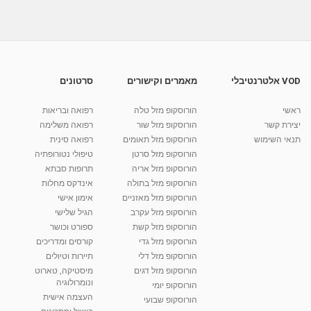
דלקת...
05:53
מאת
9 שנים
vod-galit
547 צפיות
ארטריטיס - טיפול בדלקת מפרקים
מאת
9 שנים
vod-galit
406 צפיות
04:27
VOD אלטרנטיבלי
מאמרים וקישורים
סרטונים
דלקות מפרקים - גאוט, ארטריטיס וכו'.... ארתריטיס
- דלקת...
ראשי
הורוסקופ מזל טלה
רפואה ובריאות
04:38
מאת
9 שנים
vod-galit
604 צפיות
יצירת קשר
הורוסקופ מזל שור
רפואה משלימה
תנאי השימוש
הורוסקופ מזל תאומים
רפואה סינית
קרין גורן - העוגה המתגלצ’ת ללא קמח
הורוסקופ מזל סרטן
טיפולי נטורופתיה
מאת
7 שנים
Shahar-vod
38.5k צפיות
הורוסקופ מזל אריה
תרופות סבתא
הורוסקופ מזל בתולה
אינדקס מחלות
10:17
הורוסקופ מזל מאזניים
אימון אישי
יוסי שר - מתמחה בשיטת אלכסנדר וטאי צ'י
הורוסקופ מזל עקרב
הגיל שלישי
ברחובות ובקיבוץ נען
הורוסקופ מזל קשת
ספורט וכושר
מאת
7 שנים
Shahar-vod
2,734 צפיות
הורוסקופ מזל גדי
קורסים ומדריכים
01:37
הורוסקופ מזל דלי
תיירות וטיולים
רנה רז-גילו -טיפול אנרגטי ויעוץ רוחני - נומרולוגית
הורוסקופ מזל דגים
מיסטיקה, טארוט
בגבעת שמואל
ונומרולוגיה
הורוסקופ יומי
01:46
מאת
5 שנים
Shahar-vod
2,309 צפיות
העצמה אישית
הורוסקופ שבועי