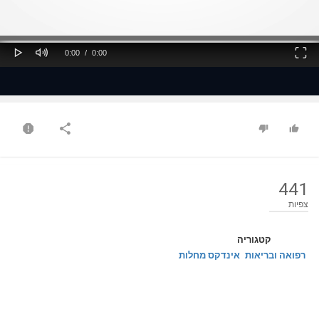
ss
Loaded
: 0%
0%
Play
Mute
Fullscreen
Current
Duration
0:00
/
0:00
Time
Time
441
צפיות
קטגוריה
רפואה ובריאות
אינדקס מחלות