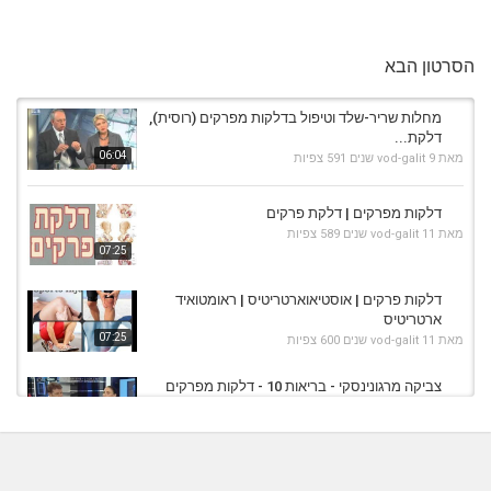
הסרטון הבא
מחלות שריר-שלד וטיפול בדלקות מפרקים (רוסית),
דלקת...
06:04
מאת
9 שנים
vod-galit
591 צפיות
דלקות מפרקים | דלקת פרקים
מאת
11 שנים
vod-galit
589 צפיות
07:25
דלקות פרקים | אוסטיאוארטריטיס | ראומטואיד
ארטריטיס
07:25
מאת
11 שנים
vod-galit
600 צפיות
צביקה מרגונינסקי - בריאות 10 - דלקות מפרקים
ניווניות
08:11
מאת
11 שנים
vod-galit
735 צפיות
אורטוקין - שיטת טיפול חדשנית בבעיות מפרקים,