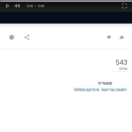
Play
Mute
Fullscreen
Current
Duration
0:00
/
0:00
Time
Time
543
צפיות
קטגוריה
רפואה ובריאות
אינדקס מחלות