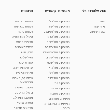
תרופות
12:31
מאת
10 שנים
vod-galit
699 צפיות
VOD אלטרנטיבלי
מאמרים וקישורים
סרטונים
דלקות אוזניים טיפול טבעי שתמיד מצליח דר חובב
ראשי
הורוסקופ מזל טלה
רפואה ובריאות
מאת
9 שנים
vod-galit
477 צפיות
02:28
יצירת קשר
הורוסקופ מזל שור
רפואה משלימה
תנאי השימוש
הורוסקופ מזל תאומים
רפואה סינית
קרין גורן - העוגה המתגלצ’ת ללא קמח
הורוסקופ מזל סרטן
טיפולי נטורופתיה
מאת
7 שנים
Shahar-vod
38.5k צפיות
הורוסקופ מזל אריה
תרופות סבתא
הורוסקופ מזל בתולה
אינדקס מחלות
10:17
הורוסקופ מזל מאזניים
אימון אישי
יוסי שר - מתמחה בשיטת אלכסנדר וטאי צ'י
הורוסקופ מזל עקרב
הגיל שלישי
ברחובות ובקיבוץ נען
הורוסקופ מזל קשת
ספורט וכושר
מאת
7 שנים
Shahar-vod
2,734 צפיות
הורוסקופ מזל גדי
קורסים ומדריכים
01:37
הורוסקופ מזל דלי
תיירות וטיולים
רנה רז-גילו -טיפול אנרגטי ויעוץ רוחני - נומרולוגית
הורוסקופ מזל דגים
מיסטיקה, טארוט
בגבעת שמואל
ונומרולוגיה
הורוסקופ יומי
01:46
מאת
5 שנים
Shahar-vod
2,310 צפיות
העצמה אישית
הורוסקופ שבועי
בישול ומתכונים
הורוסקופ אהבה
סודות בתאריך הלידה, משמעות חודש הלידה -
מחשבון נומרולוגיה
ינואר זינה ליבשיץ נומרולוגית
מאמרים אחרונים
טארוט אונליין
05:37
מאת
10 שנים
vod-galit
3,261 צפיות
המאמרים הפופולריים
ביותר
סרטונים חדשים