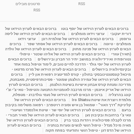
RSS
סרטונים מובילים
ליסה גרוסמן - המרכז לאימון התנהגותי - קשב
וריכוז ברעננה - הרצאת מבוא: אימון להצלחה של...
RSS
1:31:05
מאת
4 שנים
Shahar-vod
1,732 צפיות
מדיטציה בדמיון מודרך - היכרות עם האני הפנימי
ברוכים הבאים לערוץ הוידאו של יוסף בוטו
ברוכים הבאים לערוץ הוידאו של
דורית יעקובי
ערוצי וידאו מומלצים
ברוכים הבאים לערוץ הוידאו של ליסה
מאת
11 שנים
admin
3,644 צפיות
09:12
גרוסמן
ברוכים הבאים לערוץ הוידאו של שולמית רונן
ערוצי וידאו
מומלצים - טיוטה
ברוכים הבאים לערוץ הוידאו של אסתר שפר
ברוכים
הבאים לערוץ הוידאו של פנינה מתוק
ברוכים הבאים לערוץ הוידאו של וולדה
פנינה מתוק - מרכז "נתיב הלב" בהרצליה-
(תאיר) עוזרי
ברוכים הבאים לערוץ הוידאו של אליהו שכטר - טיפולי
מדיטציה-התחדשות
נטורופתיה ואירידיולוגיה במושב יתיר הר חברון ובירושלים
ברוכים הבאים
15:49
מאת
6 שנים
Shahar-vod
2,143 צפיות
לערוץ הוידאו של יוסי גולד - הדרכה לחיים טובים, לימוד וטיפול במוח אחד
ובקינסיולוגיה בירושלים
ברוכים הבאים לערוץ הוידאו של מרכז מדטאו -
מיכאל קונסטנטינובסקי בחולון - קורס למדיטציה רפואית און ליין
ברוכים
הבאים לערוץ הוידאו של עמירה הולצמן שמוטר - פסיכותרפיסטית, מאבחנת,
מדריכה ומנחת קורס אבחון אישיות בשיטת הולצמן.
ברוכים הבאים לערוץ
הוידאו של אריק איזנמן - מרכז מרכבה לאומנויות התנועה והטיפול - טאי צ'י וצ'י
קונג בהרצליה
ברוכים הבאים לערוץ הוידאו של נעמי גולדברג - מטפלת,
מלמדת ויוצרת את שיטת Iro Shiatsu
ברוכים הבאים לערוץ הוידאו של
קליניקת "דרך האור" - שמואל בן איש וסוניה רויטפרב - רפואה משלימה בקיבוץ
ברעם
ברוכים הבאים לערוץ הוידאו של יוסי שר - שיטת אלכסנדר ושיעורי
טאי צ'י ברחובות ובקיבוץ נען
ברוכים הבאים לערוץ הוידאו של מאיר תבורי -
מרכז לקבלה פסיכולוגיה ויהדות בבני ברק
ברוכים הבאים לערוץ הוידאו של
מאיה מיכל מנדל - טיפול רגשי לנשים ונערות בנתניה
ברוכים הבאים לערוץ
הוידאו של הדס דגן - טיפול רגשי ותודעתי בפתח תקוה