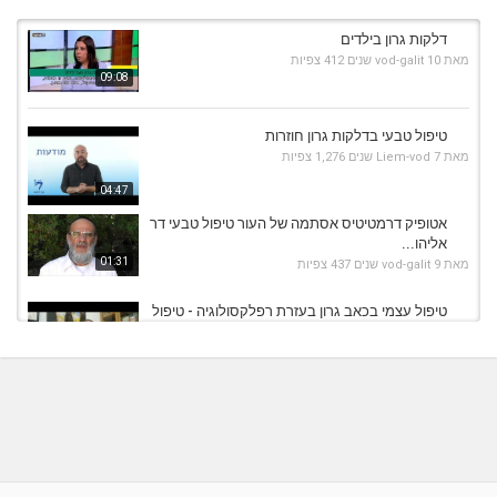
דלקות גרון בילדים
מאת
10 שנים
vod-galit
412 צפיות
09:08
טיפול טבעי בדלקות גרון חוזרות
מאת
7 שנים
Liem-vod
1,276 צפיות
04:47
אטופיק דרמטיטיס אסתמה של העור טיפול טבעי דר
אליהו...
01:31
מאת
9 שנים
vod-galit
437 צפיות
טיפול עצמי בכאב גרון בעזרת רפלקסולוגיה - טיפול
טבעי...
מאת
5 שנים
admin
853 צפיות
02:44
אף אוזן גרון-אבחון חדשני-טיפול
בשיעול,ליחה,נזלת,דלקות
02:58
מאת
10 שנים
vod-galit
992 צפיות
דלקת גרון - טיפול טבעי בעזרת דיקור סיני ללא