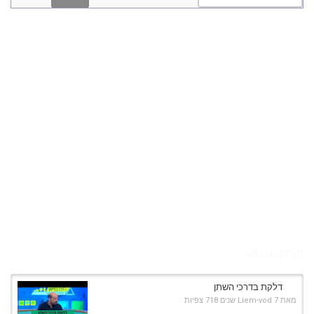
הסרטון הבא
דלקת בדרכי השתן
מאת
7 שנים
Liem-vod
718 צפיות