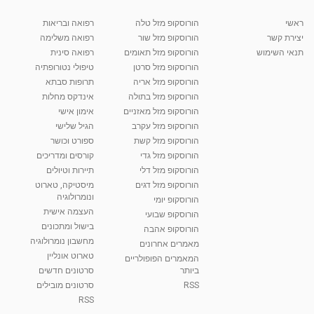
מערכת השתן-אבחון וטיפול בבעיות ודלקת בדרכי
השתן
ראשי
הורוסקופ מזל טלה
רפואה ובריאות
02:51
מאת
10 שנים
vod-galit
902 צפיות
יצירת קשר
הורוסקופ מזל שור
רפואה משלימה
תנאי השימוש
הורוסקופ מזל תאומים
רפואה סינית
קרין גורן - העוגה המתגלצ’ת ללא קמח
הורוסקופ מזל סרטן
טיפולי נטורופתיה
מאת
7 שנים
Shahar-vod
38.5k צפיות
הורוסקופ מזל אריה
תרופות סבתא
הורוסקופ מזל בתולה
אינדקס מחלות
10:17
הורוסקופ מזל מאזניים
אימון אישי
יוסי שר - מתמחה בשיטת אלכסנדר וטאי צ'י
הורוסקופ מזל עקרב
הגיל שלישי
ברחובות ובקיבוץ נען
הורוסקופ מזל קשת
ספורט וכושר
מאת
7 שנים
Shahar-vod
2,738 צפיות
01:37
הורוסקופ מזל גדי
קורסים ומדריכים
הורוסקופ מזל דלי
תיירות וטיולים
רנה רז-גילו -טיפול אנרגטי ויעוץ רוחני - נומרולוגית
בגבעת שמואל
הורוסקופ מזל דגים
מיסטיקה, טארוט
ונומרולוגיה
01:46
מאת
5 שנים
Shahar-vod
2,314 צפיות
הורוסקופ יומי
העצמה אישית
הורוסקופ שבועי
בישול ומתכונים
סודות בתאריך הלידה, משמעות חודש הלידה -
הורוסקופ אהבה
ינואר זינה ליבשיץ נומרולוגית
מחשבון נומרולוגיה
מאמרים אחרונים
05:37
מאת
10 שנים
vod-galit
3,262 צפיות
טארוט אונליין
המאמרים הפופולריים
ביותר
סרטונים חדשים
ליסה גרוסמן - המרכז לאימון התנהגותי - קשב
RSS
סרטונים מובילים
וריכוז ברעננה - הרצאת מבוא: אימון להצלחה של...
RSS
1:31:05
מאת
4 שנים
Shahar-vod
1,736 צפיות