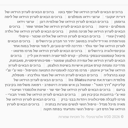
מדיטציה בדמיון מודרך - היכרות עם האני הפנימי
ברוכים הבאים לערוץ הוידאו של יוסף בוטו
ברוכים הבאים לערוץ הוידאו של
מאת
11 שנים
admin
3,648 צפיות
דורית יעקובי
ערוצי וידאו מומלצים
ברוכים הבאים לערוץ הוידאו של ליסה
09:12
גרוסמן
ברוכים הבאים לערוץ הוידאו של שולמית רונן
ערוצי וידאו
מומלצים - טיוטה
ברוכים הבאים לערוץ הוידאו של אסתר שפר
ברוכים
הבאים לערוץ הוידאו של פנינה מתוק
ברוכים הבאים לערוץ הוידאו של וולדה
פנינה מתוק - מרכז "נתיב הלב" בהרצליה-
(תאיר) עוזרי
ברוכים הבאים לערוץ הוידאו של אליהו שכטר - טיפולי
מדיטציה-התחדשות
נטורופתיה ואירידיולוגיה במושב יתיר הר חברון ובירושלים
ברוכים הבאים
15:49
מאת
6 שנים
Shahar-vod
2,146 צפיות
לערוץ הוידאו של יוסי גולד - הדרכה לחיים טובים, לימוד וטיפול במוח אחד
ובקינסיולוגיה בירושלים
ברוכים הבאים לערוץ הוידאו של מרכז מדטאו -
מיכאל קונסטנטינובסקי בחולון - קורס למדיטציה רפואית און ליין
ברוכים
הבאים לערוץ הוידאו של עמירה הולצמן שמוטר - פסיכותרפיסטית, מאבחנת,
מדריכה ומנחת קורס אבחון אישיות בשיטת הולצמן.
ברוכים הבאים לערוץ
הוידאו של אריק איזנמן - מרכז מרכבה לאומנויות התנועה והטיפול - טאי צ'י וצ'י
קונג בהרצליה
ברוכים הבאים לערוץ הוידאו של נעמי גולדברג - מטפלת,
מלמדת ויוצרת את שיטת Iro Shiatsu
ברוכים הבאים לערוץ הוידאו של
קליניקת "דרך האור" - שמואל בן איש וסוניה רויטפרב - רפואה משלימה בקיבוץ
ברעם
ברוכים הבאים לערוץ הוידאו של יוסי שר - שיטת אלכסנדר ושיעורי
טאי צ'י ברחובות ובקיבוץ נען
ברוכים הבאים לערוץ הוידאו של מאיר תבורי -
מרכז לקבלה פסיכולוגיה ויהדות בבני ברק
ברוכים הבאים לערוץ הוידאו של
מאיה מיכל מנדל - טיפול רגשי לנשים ונערות בנתניה
ברוכים הבאים לערוץ
הוידאו של הדס דגן - טיפול רגשי ותודעתי בפתח תקוה
© 2026 VOD אלטרנטיבלי. כל הזכויות שמורות.