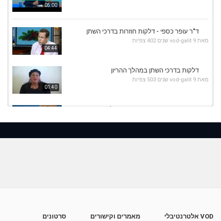
05:00
ד"ר עופר כספי - דלקות חוזרות בדרכי השתן
מאת
9 שנים
vod-galit
402 צפיות
04:44
דלקות בדרכי השתן במהלך ההריון
מאת
9 שנים
vod-galit
503 צפיות
01:40
20 שניות עם ד"ר אוז: כך תמנעו דלקות חוזרות
בדרכי השתן
00:22
מאת
9 שנים
vod-galit
525 צפיות
רפואה שלמה - זיהום בדרכי השתן, דלקת בדרכי
השתן
26:43
מאת
9 שנים
vod-galit
613 צפיות
הדרך לחיים ללא דלקות בדרכי השתן
מאת
10 שנים
vod-galit
647 צפיות
04:26
VOD אלטרנטיבלי
מאמרים וקישורים
סרטונים