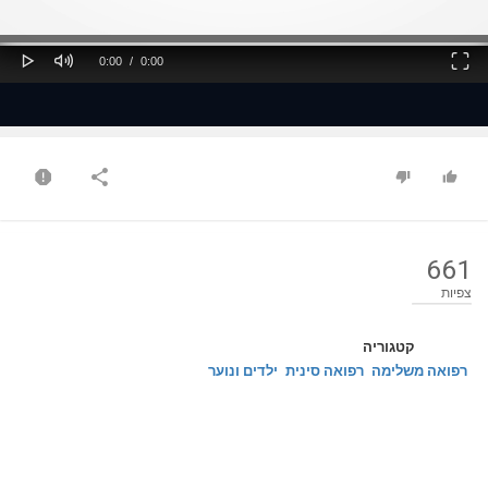
ss
Loaded
: 0%
0%
Play
Mute
Fullscreen
Current
Duration
0:00
/
0:00
Time
Time
661
צפיות
קטגוריה
רפואה משלימה
רפואה סינית
ילדים ונוער