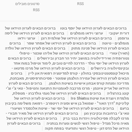
RSS
סרטונים מובילים
ליסה גרוסמן - המרכז לאימון התנהגותי - קשב
וריכוז ברעננה - הרצאת מבוא: אימון להצלחה של...
RSS
1:31:05
מאת
4 שנים
Shahar-vod
1,718 צפיות
מדיטציה בדמיון מודרך - היכרות עם האני הפנימי
ברוכים הבאים לערוץ הוידאו של יוסף בוטו
ברוכים הבאים לערוץ הוידאו של
דורית יעקובי
ערוצי וידאו מומלצים
ברוכים הבאים לערוץ הוידאו של ליסה
מאת
11 שנים
admin
3,644 צפיות
09:12
גרוסמן
ברוכים הבאים לערוץ הוידאו של שולמית רונן
ערוצי וידאו
מומלצים - טיוטה
ברוכים הבאים לערוץ הוידאו של אסתר שפר
ברוכים
הבאים לערוץ הוידאו של פנינה מתוק
ברוכים הבאים לערוץ הוידאו של וולדה
פנינה מתוק - מרכז "נתיב הלב" בהרצליה-
(תאיר) עוזרי
ברוכים הבאים לערוץ הוידאו של אליהו שכטר - טיפולי
מדיטציה-התחדשות
נטורופתיה ואירידיולוגיה במושב יתיר הר חברון ובירושלים
ברוכים הבאים
15:49
מאת
6 שנים
Shahar-vod
2,143 צפיות
לערוץ הוידאו של יוסי גולד - הדרכה לחיים טובים, לימוד וטיפול במוח אחד
ובקינסיולוגיה בירושלים
ברוכים הבאים לערוץ הוידאו של מרכז מדטאו -
מיכאל קונסטנטינובסקי בחולון - קורס למדיטציה רפואית און ליין
ברוכים
הבאים לערוץ הוידאו של עמירה הולצמן שמוטר - פסיכותרפיסטית, מאבחנת,
מדריכה ומנחת קורס אבחון אישיות בשיטת הולצמן.
ברוכים הבאים לערוץ
הוידאו של אריק איזנמן - מרכז מרכבה לאומנויות התנועה והטיפול - טאי צ'י וצ'י
קונג בהרצליה
ברוכים הבאים לערוץ הוידאו של נעמי גולדברג - מטפלת,
מלמדת ויוצרת את שיטת Iro Shiatsu
ברוכים הבאים לערוץ הוידאו של
קליניקת "דרך האור" - שמואל בן איש וסוניה רויטפרב - רפואה משלימה בקיבוץ
ברעם
ברוכים הבאים לערוץ הוידאו של יוסי שר - שיטת אלכסנדר ושיעורי
טאי צ'י ברחובות ובקיבוץ נען
ברוכים הבאים לערוץ הוידאו של מאיר תבורי -
מרכז לקבלה פסיכולוגיה ויהדות בבני ברק
ברוכים הבאים לערוץ הוידאו של
מאיה מיכל מנדל - טיפול רגשי לנשים ונערות בנתניה
ברוכים הבאים לערוץ
הוידאו של הדס דגן - טיפול רגשי ותודעתי בפתח תקוה