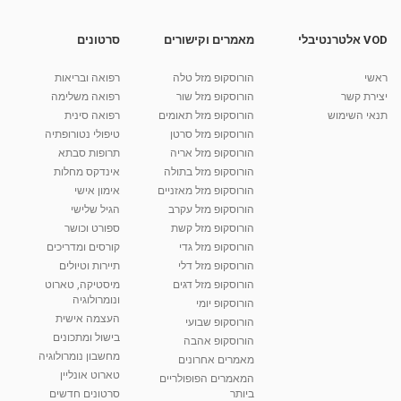
מאת
10 שנים
vod-galit
628 צפיות
04:17
VOD אלטרנטיבלי
מאמרים וקישורים
סרטונים
דיקור סיני לכאבי מפרקים
ראשי
הורוסקופ מזל טלה
רפואה ובריאות
מאת
10 שנים
vod-galit
653 צפיות
04:09
יצירת קשר
הורוסקופ מזל שור
רפואה משלימה
תנאי השימוש
הורוסקופ מזל תאומים
רפואה סינית
קרין גורן - העוגה המתגלצ’ת ללא קמח
הורוסקופ מזל סרטן
טיפולי נטורופתיה
מאת
7 שנים
Shahar-vod
38.5k צפיות
הורוסקופ מזל אריה
תרופות סבתא
הורוסקופ מזל בתולה
אינדקס מחלות
10:17
הורוסקופ מזל מאזניים
אימון אישי
יוסי שר - מתמחה בשיטת אלכסנדר וטאי צ'י
הורוסקופ מזל עקרב
הגיל שלישי
ברחובות ובקיבוץ נען
הורוסקופ מזל קשת
ספורט וכושר
מאת
7 שנים
Shahar-vod
2,734 צפיות
הורוסקופ מזל גדי
קורסים ומדריכים
01:37
הורוסקופ מזל דלי
תיירות וטיולים
רנה רז-גילו -טיפול אנרגטי ויעוץ רוחני - נומרולוגית
הורוסקופ מזל דגים
מיסטיקה, טארוט
בגבעת שמואל
ונומרולוגיה
הורוסקופ יומי
01:46
מאת
5 שנים
Shahar-vod
2,309 צפיות
העצמה אישית
הורוסקופ שבועי
בישול ומתכונים
הורוסקופ אהבה
סודות בתאריך הלידה, משמעות חודש הלידה -
מחשבון נומרולוגיה
ינואר זינה ליבשיץ נומרולוגית
מאמרים אחרונים
טארוט אונליין
05:37
מאת
10 שנים
vod-galit
3,261 צפיות
המאמרים הפופולריים
ביותר
סרטונים חדשים