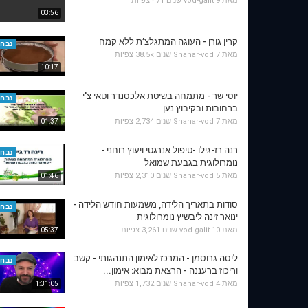
מאת
9 שנים
vod-galit
471 צפיות
03:56
קרין גורן - העוגה המתגלצ’ת ללא קמח
נבחר
מאת
7 שנים
Shahar-vod
38.5k צפיות
10:17
יוסי שר - מתמחה בשיטת אלכסנדר וטאי צ'י
נבחר
ברחובות ובקיבוץ נען
מאת
7 שנים
Shahar-vod
2,734 צפיות
01:37
רנה רז-גילו -טיפול אנרגטי ויעוץ רוחני -
נבחר
נומרולוגית בגבעת שמואל
מאת
5 שנים
Shahar-vod
2,310 צפיות
01:46
סודות בתאריך הלידה, משמעות חודש הלידה -
נבחר
ינואר זינה ליבשיץ נומרולוגית
מאת
10 שנים
vod-galit
3,261 צפיות
05:37
ליסה גרוסמן - המרכז לאימון התנהגותי - קשב
נבחר
וריכוז ברעננה - הרצאת מבוא: אימון...
מאת
4 שנים
Shahar-vod
1,732 צפיות
1:31:05