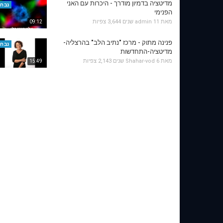
מדיטציה בדמיון מודרך - היכרות עם האני
נבחר
הפנימי
מאת
11 שנים
admin
3,644 צפיות
09:12
פנינה מתוק - מרכז "נתיב הלב" בהרצליה-
נבחר
מדיטציה-התחדשות
מאת
6 שנים
Shahar-vod
2,143 צפיות
15:49