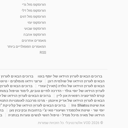
הורוסקופ מזל גדי
הורוסקופ מזל דלי
הורוסקופ מזל דגים
הורוסקופ יומי
הורוסקופ שבועי
הורוסקופ אהבה
מאמרים אחרונים
המאמרים הפופולריים ביותר
RSS
ברוכים הבאים לערוץ הוידאו של יוסף בוטו
ברוכים הבאים לערוץ ה
הבאים לערוץ הוידאו של שולמית רונן
ערוצי וידאו מומלצים - טיוט
הבאים לערוץ הוידאו של וולדה (תאיר) עוזרי
ברוכים הבאים לערוץ ה
לערוץ הוידאו של יוסי גולד - הדרכה לחיים טובים, לימוד וטיפול במוח
קורס למדיטציה רפואית און ליין
ברוכים הבאים לערוץ הוידאו של 
הבאים לערוץ הוידאו של אריק איזנמן - מרכז מרכבה לאומנויות התנועה 
את שיטת Iro Shiatsu
ברוכים הבאים לערוץ הוידאו של קליניקת "
יוסי שר - שיטת אלכסנדר ושיעורי טאי צ'י ברחובות ובקיבוץ נען
ברו
הוידאו של מאיה מיכל מנדל - טיפול רגשי לנשים ונערות בנתניה
בר
© 2026 VOD אלטרנטיבלי. כל הזכויות שמורות.