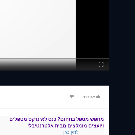
Fullscreen
אהבתי
מחפש מטפל בתחום?
כנס ל
אינדקס מטפלים
ויועצים
מומלצים
מבית אלטרנטיבלי
הקלד שם, או
לחץ כאן