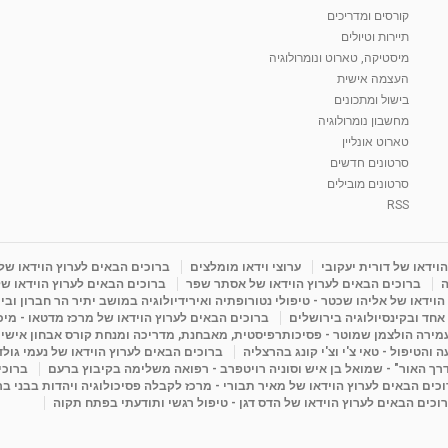
קורסים ומדריכים
תיירות וטיולים
מיסטיקה, טארוט ונומרולוגיה
העצמה אישית
בישול ומתכונים
מחשבון נומרולוגיה
טארוט אונליין
סרטונים חדשים
סרטונים מובילים
RSS
וידאו של דורית יעקובי
ערוצי וידאו מומלצים
ברוכים הבאים לערוץ הוידאו של
ה
ברוכים הבאים לערוץ הוידאו של אסתר שפר
ברוכים הבאים לערוץ הוידאו של
וידאו של אליהו שכטר - טיפולי נטורופתיה ואירידיולוגיה במושב יתיר הר חברון ובי
 אחד ובקינסיולוגיה בירושלים
ברוכים הבאים לערוץ הוידאו של מרכז מדטאו - מיכא
עמירה הולצמן שמוטר - פסיכותרפיסטית, מאבחנת, מדריכה ומנחת קורס אבחון אישי
והטיפול - טאי צ'י וצ'י קונג בהרצליה
ברוכים הבאים לערוץ הוידאו של נעמי גול
דרך האור" - שמואל בן איש וסוניה רויטפרב - רפואה משלימה בקיבוץ ברעם
ברוכי
כים הבאים לערוץ הוידאו של מאיר תבורי - מרכז לקבלה פסיכולוגיה ויהדות בבני ב
וכים הבאים לערוץ הוידאו של הדס דגן - טיפול רגשי ותודעתי בפתח תקוה