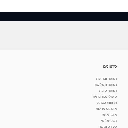
סרטונים
רפואה ובריאות
רפואה משלימה
רפואה סינית
טיפולי נטורופתיה
תרופות סבתא
אינדקס מחלות
אימון אישי
הגיל שלישי
ספורט וכושר