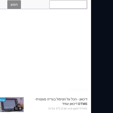
הסרטון הבא
דיכאון - הכל על הטיפול בגרייה מגנטית-
נבחר
DTMS דיכאון עמיד
מאת
9 שנים
vod-galit
572 צפיות
02:18