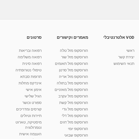
המערבי -- צימרים...
04:26
מאת
10 שנים
vod-galit
1,135 צפיות
אירוח כפרי - ידידיה - צימרים במושב אליפלט -
צימרים בצפון
01:21
מאת
10 שנים
vod-galit
767 צפיות
VOD אלטרנטיבלי
מאמרים וקישורים
סרטונים
צימר לופט גליל - צימרים מול נוף כנרת במושב
כורזים -...
ראשי
הורוסקופ מזל טלה
רפואה ובריאות
01:22
מאת
10 שנים
vod-galit
911 צפיות
יצירת קשר
הורוסקופ מזל שור
רפואה משלימה
תנאי השימוש
הורוסקופ מזל תאומים
רפואה סינית
קרין גורן - העוגה המתגלצ’ת ללא קמח
הורוסקופ מזל סרטן
טיפולי נטורופתיה
מאת
7 שנים
Shahar-vod
38.5k צפיות
הורוסקופ מזל אריה
תרופות סבתא
הורוסקופ מזל בתולה
אינדקס מחלות
10:17
הורוסקופ מזל מאזניים
אימון אישי
יוסי שר - מתמחה בשיטת אלכסנדר וטאי צ'י
הורוסקופ מזל עקרב
הגיל שלישי
ברחובות ובקיבוץ נען
הורוסקופ מזל קשת
ספורט וכושר
מאת
7 שנים
Shahar-vod
2,738 צפיות
הורוסקופ מזל גדי
קורסים ומדריכים
01:37
הורוסקופ מזל דלי
תיירות וטיולים
רנה רז-גילו -טיפול אנרגטי ויעוץ רוחני - נומרולוגית
הורוסקופ מזל דגים
מיסטיקה, טארוט
בגבעת שמואל
ונומרולוגיה
הורוסקופ יומי
01:46
מאת
5 שנים
Shahar-vod
2,315 צפיות
העצמה אישית
הורוסקופ שבועי