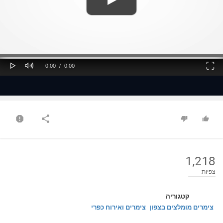
ss
Loaded
: 0%
0%
Play
Mute
Fullscreen
Current
Duration
0:00
/
0:00
Time
Time
1,218
צפיות
קטגוריה
צימרים מומלצים בצפון
צימרים ואירוח כפרי