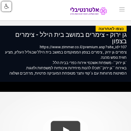
נצפו לאחרונה
גן ירוק - צימרים במושב בית הילל - צימרים
בצפון
https://www.zimmer.co.il/premium.asp?site_id=107
צימרים גן ירוק , צימרים בצפון הממוקמים במושב בית הילל שבגליל העליון, מציע
חווית נופש מהנה.
`גן ירוק``- משפחת אשכנזי אירוח כפרי בבית הלל.
באירוח ``גן ירוק``תוכלו להנות מיחידות איכותיות למשפחות ולזוגות.
הסוויטות מרווחות עם ג`קוזי וחצר מטופחת המעניקה פרטיות, מרחבים ושלווה