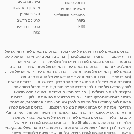
בישול ומתכונים
הורוסקופ אהבה
סודות בתאריך הלידה, משמעות חודש הלידה -
מחשבון נומרולוגיה
ינואר זינה ליבשיץ נומרולוגית
מאמרים אחרונים
טארוט אונליין
05:37
מאת
10 שנים
vod-galit
3,263 צפיות
המאמרים הפופולריים
ביותר
סרטונים חדשים
RSS
סרטונים מובילים
ליסה גרוסמן - המרכז לאימון התנהגותי - קשב
וריכוז ברעננה - הרצאת מבוא: אימון להצלחה של...
RSS
1:31:05
מאת
4 שנים
Shahar-vod
1,736 צפיות
מדיטציה בדמיון מודרך - היכרות עם האני הפנימי
ברוכים הבאים לערוץ הוידאו של יוסף בוטו
ברוכים הבאים לערוץ הוידאו של
דורית יעקובי
ערוצי וידאו מומלצים
ברוכים הבאים לערוץ הוידאו של ליסה
מאת
11 שנים
admin
3,649 צפיות
09:12
גרוסמן
ברוכים הבאים לערוץ הוידאו של שולמית רונן
ערוצי וידאו
מומלצים - טיוטה
ברוכים הבאים לערוץ הוידאו של אסתר שפר
ברוכים
הבאים לערוץ הוידאו של פנינה מתוק
ברוכים הבאים לערוץ הוידאו של וולדה
פנינה מתוק - מרכז "נתיב הלב" בהרצליה-
(תאיר) עוזרי
ברוכים הבאים לערוץ הוידאו של אליהו שכטר - טיפולי
מדיטציה-התחדשות
נטורופתיה ואירידיולוגיה במושב יתיר הר חברון ובירושלים
ברוכים הבאים
15:49
מאת
6 שנים
Shahar-vod
2,146 צפיות
לערוץ הוידאו של יוסי גולד - הדרכה לחיים טובים, לימוד וטיפול במוח אחד
ובקינסיולוגיה בירושלים
ברוכים הבאים לערוץ הוידאו של מרכז מדטאו -
מיכאל קונסטנטינובסקי בחולון - קורס למדיטציה רפואית און ליין
ברוכים
הבאים לערוץ הוידאו של עמירה הולצמן שמוטר - פסיכותרפיסטית, מאבחנת,
מדריכה ומנחת קורס אבחון אישיות בשיטת הולצמן.
ברוכים הבאים לערוץ
הוידאו של אריק איזנמן - מרכז מרכבה לאומנויות התנועה והטיפול - טאי צ'י וצ'י
קונג בהרצליה
ברוכים הבאים לערוץ הוידאו של נעמי גולדברג - מטפלת,
מלמדת ויוצרת את שיטת Iro Shiatsu
ברוכים הבאים לערוץ הוידאו של
קליניקת "דרך האור" - שמואל בן איש וסוניה רויטפרב - רפואה משלימה בקיבוץ
ברעם
ברוכים הבאים לערוץ הוידאו של יוסי שר - שיטת אלכסנדר ושיעורי