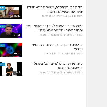
סודות בתאריך הלידה, משמעות חודש הלידה -
נבחר
ינואר זינה ליבשיץ נומרולוגית
מאת
10 שנים
vod-galit
3,261 צפיות
05:37
ליסה גרוסמן - המרכז לאימון התנהגותי - קשב
נבחר
וריכוז ברעננה - הרצאת מבוא: אימון...
מאת
4 שנים
Shahar-vod
1,732 צפיות
1:31:05
מדיטציה בדמיון מודרך - היכרות עם האני
נבחר
הפנימי
מאת
11 שנים
admin
3,644 צפיות
09:12
פנינה מתוק - מרכז "נתיב הלב" בהרצליה-
נבחר
מדיטציה-התחדשות
מאת
6 שנים
Shahar-vod
2,143 צפיות
15:49