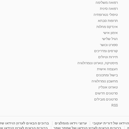
רפואה משלימה
רפואה סינית
טיפולי נטורופתיה
תרופות סבתא
אינדקס מחלות
אימון אישי
הגיל שלישי
ספורט וכושר
קורסים ומדריכים
תיירות וטיולים
מיסטיקה, טארוט ונומרולוגיה
העצמה אישית
בישול ומתכונים
מחשבון נומרולוגיה
טארוט אונליין
סרטונים חדשים
סרטונים מובילים
RSS
וידאו של דורית יעקובי
ערוצי וידאו מומלצים
ברוכים הבאים לערוץ הוידאו של
ה
ברוכים הבאים לערוץ הוידאו של אסתר שפר
ברוכים הבאים לערוץ הוידאו של