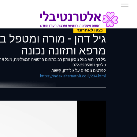
נצפו לאחרונה
גיל דהן - מורה ומטפל בר
מרפא ותזונה נכונה
גיל דהן הוא בעל ניסיון וותק רב בתחום הרפואה המשלימה, מעל 19 שנים. מטפל בכל הגילאים מתינוקות ועד לגיל הזהב, במגוון בעיות פיזיות, מנטאליות ורגשיות.
טלפון: 072-2285861
לפרטים נוספים על גיל דהן, קישור:
https://index.alternativli.co.il/234.html