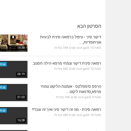
הסרטון הבא
דיקור סיני - טיפול ברפואה סינית לבעיות
אורתופדיות,...
מאת
10 שנים
vod-galit
594 צפיות
16:38
רפואה סינית דיקור וצמחי מרפא-הילה חסנוב
נבחר
מאת
10 שנים
vod-galit
682 צפיות
04:19
הרפס סימפלקס - אומנות הליקוט צמחי
נבחר
מרפא,סדנאות ליקוט...
מאת
9 שנים
vod-galit
596 צפיות
01:03
רפואה סינית - מה זה דיקור סיני ואיך זה עובד?
נבחר
מאת
10 שנים
vod-galit
683 צפיות
16:38