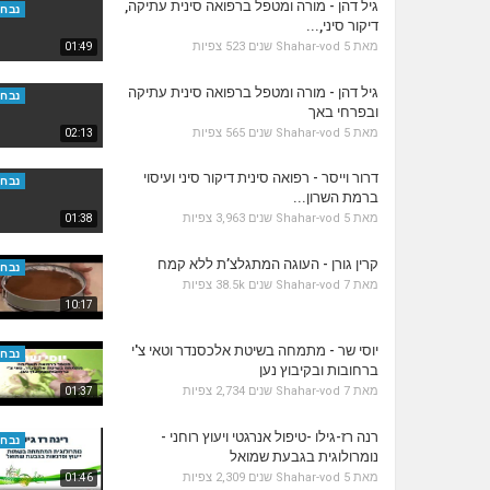
גיל דהן - מורה ומטפל ברפואה סינית עתיקה,
נבחר
דיקור סיני,...
מאת
5 שנים
Shahar-vod
523 צפיות
01:49
גיל דהן - מורה ומטפל ברפואה סינית עתיקה
נבחר
ובפרחי באך
מאת
5 שנים
Shahar-vod
565 צפיות
02:13
דרור וייסר - רפואה סינית דיקור סיני ועיסוי
נבחר
ברמת השרון...
מאת
5 שנים
Shahar-vod
3,963 צפיות
01:38
קרין גורן - העוגה המתגלצ’ת ללא קמח
נבחר
מאת
7 שנים
Shahar-vod
38.5k צפיות
10:17
יוסי שר - מתמחה בשיטת אלכסנדר וטאי צ'י
נבחר
ברחובות ובקיבוץ נען
מאת
7 שנים
Shahar-vod
2,734 צפיות
01:37
רנה רז-גילו -טיפול אנרגטי ויעוץ רוחני -
נבחר
נומרולוגית בגבעת שמואל
מאת
5 שנים
Shahar-vod
2,309 צפיות
01:46