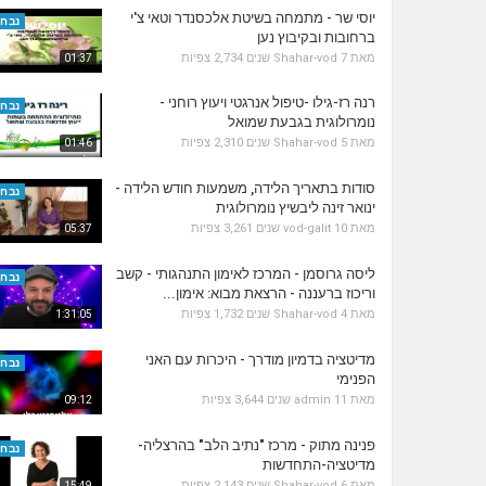
יוסי שר - מתמחה בשיטת אלכסנדר וטאי צ'י
נבחר
ברחובות ובקיבוץ נען
מאת
7 שנים
Shahar-vod
2,734 צפיות
01:37
רנה רז-גילו -טיפול אנרגטי ויעוץ רוחני -
נבחר
נומרולוגית בגבעת שמואל
מאת
5 שנים
Shahar-vod
2,310 צפיות
01:46
סודות בתאריך הלידה, משמעות חודש הלידה -
נבחר
ינואר זינה ליבשיץ נומרולוגית
מאת
10 שנים
vod-galit
3,261 צפיות
05:37
ליסה גרוסמן - המרכז לאימון התנהגותי - קשב
נבחר
וריכוז ברעננה - הרצאת מבוא: אימון...
מאת
4 שנים
Shahar-vod
1,732 צפיות
1:31:05
מדיטציה בדמיון מודרך - היכרות עם האני
נבחר
הפנימי
מאת
11 שנים
admin
3,644 צפיות
09:12
פנינה מתוק - מרכז "נתיב הלב" בהרצליה-
נבחר
מדיטציה-התחדשות
מאת
6 שנים
Shahar-vod
2,143 צפיות
15:49