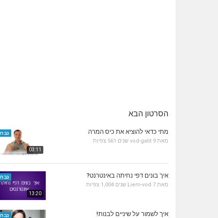
הסרטון הבא
מתי כדאי להוציא את כיס המרה
נבחר
מאת
9 שנים
vod-galit
561 צפיות
03:11
איך בונים דפי נחיתה באינטרנט?
נבחר
מאת
7 שנים
Liem-vod
1,004 צפיות
13:20
איך לשמור על שיניים לבנות!
נבחר