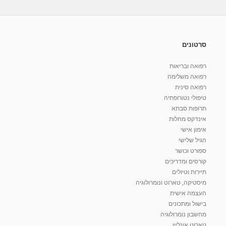
סרטונים
רפואה ובריאות
רפואה משלימה
רפואה סינית
טיפולי נטורופתיה
תרופות סבתא
אינדקס מחלות
אימון אישי
הגיל שלישי
ספורט וכושר
קורסים ומדריכים
תיירות וטיולים
מיסטיקה, טארוט ונומרולוגיה
העצמה אישית
בישול ומתכונים
מחשבון נומרולוגיה
טארוט אונליין