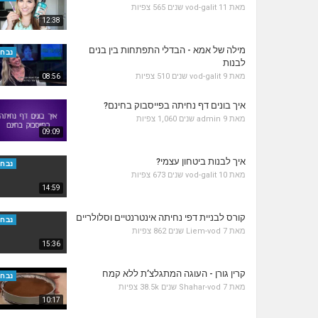
מאת
11 שנים
vod-galit
565 צפיות
12:38
מילה של אמא - הבדלי התפתחות בין בנים
נבחר
לבנות
מאת
9 שנים
vod-galit
510 צפיות
08:56
איך בונים דף נחיתה בפייסבוק בחינם?
מאת
9 שנים
admin
1,060 צפיות
09:09
איך לבנות ביטחון עצמי?
נבחר
מאת
10 שנים
vod-galit
673 צפיות
14:59
קורס לבניית דפי נחיתה אינטרנטיים וסלולריים
נבחר
מאת
7 שנים
Liem-vod
862 צפיות
15:36
קרין גורן - העוגה המתגלצ’ת ללא קמח
נבחר
מאת
7 שנים
Shahar-vod
38.5k צפיות
10:17