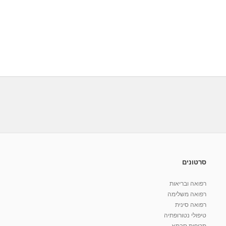
סרטונים
רפואה ובריאות
רפואה משלימה
רפואה סינית
טיפולי נטורופתיה
תרופות סבתא