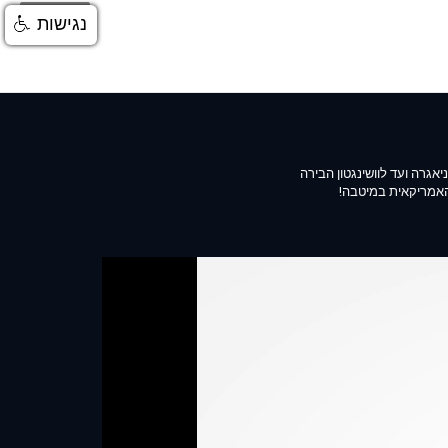
התחברות
נגישות
אגרה ועד לוושינגטון הבירה
 האמריקאית במיטבה!