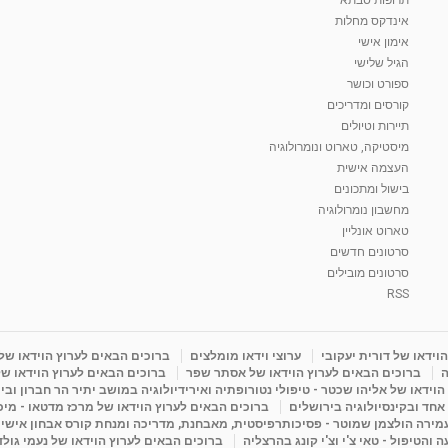
אינדקס מחלות
אימון אישי
הגיל שלישי
ספורט וכושר
קורסים ומדריכים
תיירות וטיולים
מיסטיקה, טארוט ונומרולוגיה
העצמה אישית
בישול ומתכונים
מחשבון נומרולוגיה
טארוט אונליין
סרטונים חדשים
סרטונים מובילים
RSS
וידאו של דורית יעקובי
ערוצי וידאו מומלצים
ברוכים הבאים לערוץ הוידאו של
ה
ברוכים הבאים לערוץ הוידאו של אסתר שפר
ברוכים הבאים לערוץ הוידאו של
וידאו של אליהו שכטר - טיפולי נטורופתיה ואירידיולוגיה במושב יתיר הר חברון ובי
 אחד ובקינסיולוגיה בירושלים
ברוכים הבאים לערוץ הוידאו של מרכז מדטאו - מיכא
עמירה הולצמן שמוטר - פסיכותרפיסטית, מאבחנת, מדריכה ומנחת קורס אבחון אישי
והטיפול - טאי צ'י וצ'י קונג בהרצליה
ברוכים הבאים לערוץ הוידאו של נעמי גול