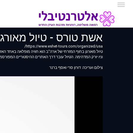
אשת טורס - טיול מאורגן ל
https://www.eshet-tours.com/organized/usa/
טיול מאורגן בחוף המזרחי של ארה"ב הוא חוויה מופלאה באחד האזור
וניו יורק המדהימה. הטיול עובר דרך האתרים ההיסטוריים המפורסמ
צילום ועריכה: דורון סרי ואסף ברנר