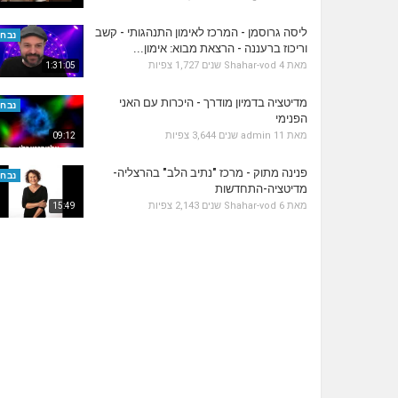
ליסה גרוסמן - המרכז לאימון התנהגותי - קשב
נבחר
וריכוז ברעננה - הרצאת מבוא: אימון...
מאת
4 שנים
Shahar-vod
1,727 צפיות
1:31:05
מדיטציה בדמיון מודרך - היכרות עם האני
נבחר
הפנימי
מאת
11 שנים
admin
3,644 צפיות
09:12
פנינה מתוק - מרכז "נתיב הלב" בהרצליה-
נבחר
מדיטציה-התחדשות
מאת
6 שנים
Shahar-vod
2,143 צפיות
15:49