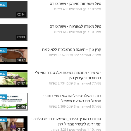
טיול משפחות מאורגן - אשת טורס
נבחר
מאת
10 שנים
vod-galit
493 צפיות
02:14
טיול מאורגן לגאורגיה - אשת טורס
מאת
10 שנים
vod-galit
649 צפיות
03:39
קרין גורן - העוגה המתגלצ’ת ללא קמח
נבחר
מאת
7 שנים
Shahar-vod
38.5k צפיות
10:17
יוסי שר - מתמחה בשיטת אלכסנדר וטאי צ'י
נבחר
ברחובות ובקיבוץ נען
מאת
7 שנים
Shahar-vod
2,734 צפיות
01:37
רנה רז-גילו -טיפול אנרגטי ויעוץ רוחני -
נבחר
נומרולוגית בגבעת שמואל
מאת
5 שנים
Shahar-vod
2,309 צפיות
01:46
סודות בתאריך הלידה, משמעות חודש הלידה -
נבחר
ינואר זינה ליבשיץ נומרולוגית
מאת
10 שנים
vod-galit
3,261 צפיות
05:37