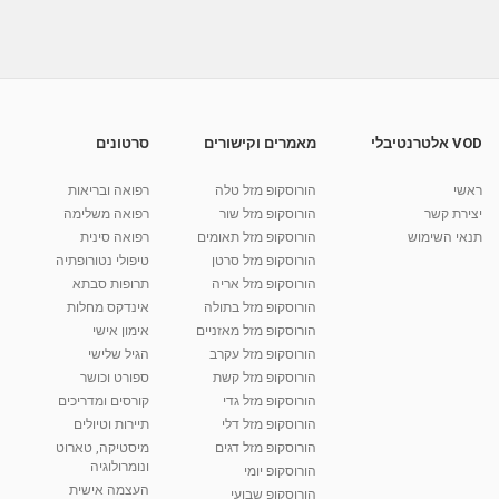
"כוסות...
01:47
מאת
4 שנים
Shahar-vod
723 צפיות
טכניקת הנשימה המחלימה למניעה של מחלות
ריאה - אראלה רוסו
07:12
מאת
10 שנים
vod-galit
638 צפיות
VOD אלטרנטיבלי
מאמרים וקישורים
סרטונים
אראלה רוסו - ב'יופי של יום' עם קרין מגריזו
ראשי
הורוסקופ מזל טלה
רפואה ובריאות
מאת
10 שנים
vod-galit
815 צפיות
04:44
יצירת קשר
הורוסקופ מזל שור
רפואה משלימה
תנאי השימוש
הורוסקופ מזל תאומים
רפואה סינית
קרין גורן - העוגה המתגלצ’ת ללא קמח
הורוסקופ מזל סרטן
טיפולי נטורופתיה
מאת
7 שנים
Shahar-vod
38.5k צפיות
הורוסקופ מזל אריה
תרופות סבתא
הורוסקופ מזל בתולה
אינדקס מחלות
10:17
הורוסקופ מזל מאזניים
אימון אישי
יוסי שר - מתמחה בשיטת אלכסנדר וטאי צ'י
הורוסקופ מזל עקרב
הגיל שלישי
ברחובות ובקיבוץ נען
הורוסקופ מזל קשת
ספורט וכושר
מאת
7 שנים
Shahar-vod
2,738 צפיות
הורוסקופ מזל גדי
קורסים ומדריכים
01:37
הורוסקופ מזל דלי
תיירות וטיולים
רנה רז-גילו -טיפול אנרגטי ויעוץ רוחני - נומרולוגית
הורוסקופ מזל דגים
מיסטיקה, טארוט
בגבעת שמואל
ונומרולוגיה
הורוסקופ יומי
01:46
מאת
5 שנים
Shahar-vod
2,314 צפיות
העצמה אישית
הורוסקופ שבועי