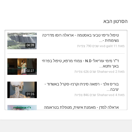
הסרטון הבא
טיפול וריפוי טבעי באסטמה - אראלה רוסו מדריכה
נשימתית -...
04:28
מאת
11 שנים
vod-galit
790 צפיות
ד"ר מימי עזריאלי N.D - צמחי מרפא, טיפול בפרחי
באך ותטא...
02:27
מאת
2 שנים
Shahar-vod
626 צפיות
בוריס וולני - רפואה סינית וקרניו-סקרל באשדוד -
יציבה...
01:26
מאת
4 שנים
Shahar-vod
846 צפיות
אראלה למדן - מאמנת אישית, מטפלת בטראומה
ופחדים...
01:28
מאת
6 שנים
admin
483 צפיות
בוריס וולני - רפואה סינית וקרניו-סקרל באשדוד -