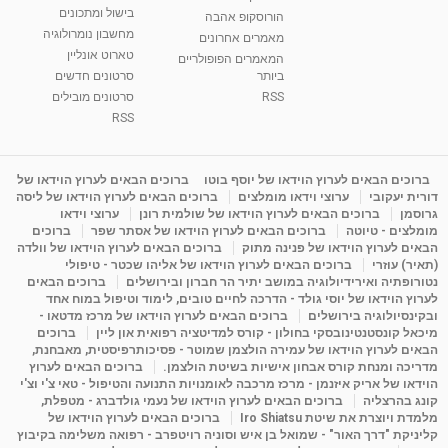
בישול ומתכונים
הורוסקופ אהבה
סודות בתאריך הלידה, משמעות חודש הלידה -
מחשבון נומרולוגיה
ינואר זינה ליבשיץ נומרולוגית
מאמרים אחרונים
טארוט אונליין
05:37
מאת
10 שנים
vod-galit
3,262 צפיות
המאמרים הפופולריים
ביותר
סרטונים חדשים
RSS
סרטונים מובילים
ליסה גרוסמן - המרכז לאימון התנהגותי - קשב
וריכוז ברעננה - הרצאת מבוא: אימון להצלחה של...
RSS
1:31:05
מאת
4 שנים
Shahar-vod
1,736 צפיות
מדיטציה בדמיון מודרך - היכרות עם האני הפנימי
ברוכים הבאים לערוץ הוידאו של יוסף בוטו
ברוכים הבאים לערוץ הוידאו של
דורית יעקובי
ערוצי וידאו מומלצים
ברוכים הבאים לערוץ הוידאו של ליסה
מאת
11 שנים
admin
3,648 צפיות
09:12
גרוסמן
ברוכים הבאים לערוץ הוידאו של שולמית רונן
ערוצי וידאו
מומלצים - טיוטה
ברוכים הבאים לערוץ הוידאו של אסתר שפר
ברוכים
הבאים לערוץ הוידאו של פנינה מתוק
ברוכים הבאים לערוץ הוידאו של וולדה
פנינה מתוק - מרכז "נתיב הלב" בהרצליה-
(תאיר) עוזרי
ברוכים הבאים לערוץ הוידאו של אליהו שכטר - טיפולי
מדיטציה-התחדשות
נטורופתיה ואירידיולוגיה במושב יתיר הר חברון ובירושלים
ברוכים הבאים
15:49
מאת
6 שנים
Shahar-vod
2,146 צפיות
לערוץ הוידאו של יוסי גולד - הדרכה לחיים טובים, לימוד וטיפול במוח אחד
ובקינסיולוגיה בירושלים
ברוכים הבאים לערוץ הוידאו של מרכז מדטאו -
מיכאל קונסטנטינובסקי בחולון - קורס למדיטציה רפואית און ליין
ברוכים
הבאים לערוץ הוידאו של עמירה הולצמן שמוטר - פסיכותרפיסטית, מאבחנת,
מדריכה ומנחת קורס אבחון אישיות בשיטת הולצמן.
ברוכים הבאים לערוץ
הוידאו של אריק איזנמן - מרכז מרכבה לאומנויות התנועה והטיפול - טאי צ'י וצ'י
קונג בהרצליה
ברוכים הבאים לערוץ הוידאו של נעמי גולדברג - מטפלת,
מלמדת ויוצרת את שיטת Iro Shiatsu
ברוכים הבאים לערוץ הוידאו של
קליניקת "דרך האור" - שמואל בן איש וסוניה רויטפרב - רפואה משלימה בקיבוץ