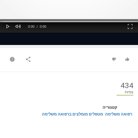
ss
Loaded
: 0%
0%
Play
Mute
Fullscreen
Current
Duration
0:00
/
0:00
Time
Time
434
צפיות
קטגוריה
רפואה משלימה
מטפלים מומלצים ברפואה משלימה