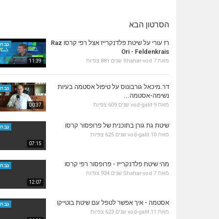
הסרטון הבא
רז עורי על שיטת פלדנקרייז אצל רפי קרסו Raz
נבחר
Ori - Feldenkrais
מאת
7 שנים
Shahar-vod
881 צפיות
11:39
דר.מיכאל גורבונוס על טיפול אסטמה בעיות
נבחר
נשימה-אסטמה...
מאת
9 שנים
vod-galit
609 צפיות
00:37
שיטת גת גורן בתוכנית של פרופסור קרסו
נבחר
מאת
10 שנים
vod-galit
625 צפיות
07:15
מהי שיטת פלדנקרייז - פרופסור רפי קרסו
נבחר
מאת
7 שנים
Shahar-vod
934 צפיות
12:07
אסטמה - איך אפשר לטפל עם שיטת בוטייקו
נבחר
מאת
11 שנים
vod-galit
623 צפיות