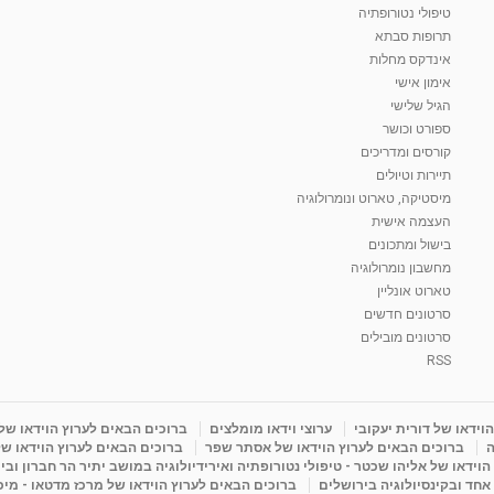
טיפולי נטורופתיה
תרופות סבתא
אינדקס מחלות
אימון אישי
הגיל שלישי
ספורט וכושר
קורסים ומדריכים
תיירות וטיולים
מיסטיקה, טארוט ונומרולוגיה
העצמה אישית
בישול ומתכונים
מחשבון נומרולוגיה
טארוט אונליין
סרטונים חדשים
סרטונים מובילים
RSS
וידאו של דורית יעקובי
ערוצי וידאו מומלצים
ברוכים הבאים לערוץ הוידאו של
ה
ברוכים הבאים לערוץ הוידאו של אסתר שפר
ברוכים הבאים לערוץ הוידאו של
וידאו של אליהו שכטר - טיפולי נטורופתיה ואירידיולוגיה במושב יתיר הר חברון ובי
 אחד ובקינסיולוגיה בירושלים
ברוכים הבאים לערוץ הוידאו של מרכז מדטאו - מיכא