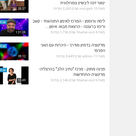
ינואר זינה ליבשיץ נומרולוגית
מאת
10 שנים
vod-galit
3,263 צפיות
05:37
ליסה גרוסמן - המרכז לאימון התנהגותי - קשב
נבחר
וריכוז ברעננה - הרצאת מבוא: אימון...
מאת
4 שנים
Shahar-vod
1,736 צפיות
1:31:05
מדיטציה בדמיון מודרך - היכרות עם האני
נבחר
הפנימי
מאת
11 שנים
admin
3,649 צפיות
09:12
פנינה מתוק - מרכז "נתיב הלב" בהרצליה-
נבחר
מדיטציה-התחדשות
מאת
6 שנים
Shahar-vod
2,146 צפיות
15:49