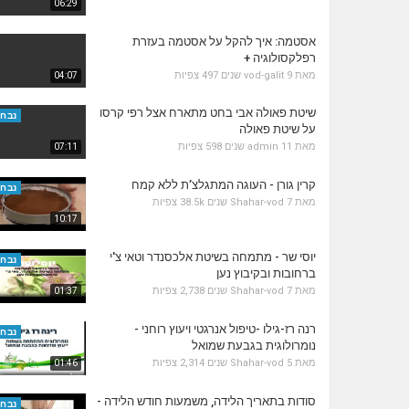
06:29
אסטמה: איך להקל על אסטמה בעזרת
רפלקסולוגיה +
מאת
9 שנים
vod-galit
497 צפיות
04:07
שיטת פאולה אבי בחט מתארח אצל רפי קרסו
נבחר
על שיטת פאולה
מאת
11 שנים
admin
598 צפיות
07:11
קרין גורן - העוגה המתגלצ’ת ללא קמח
נבחר
מאת
7 שנים
Shahar-vod
38.5k צפיות
10:17
יוסי שר - מתמחה בשיטת אלכסנדר וטאי צ'י
נבחר
ברחובות ובקיבוץ נען
מאת
7 שנים
Shahar-vod
2,738 צפיות
01:37
רנה רז-גילו -טיפול אנרגטי ויעוץ רוחני -
נבחר
נומרולוגית בגבעת שמואל
מאת
5 שנים
Shahar-vod
2,314 צפיות
01:46
סודות בתאריך הלידה, משמעות חודש הלידה -
נבחר