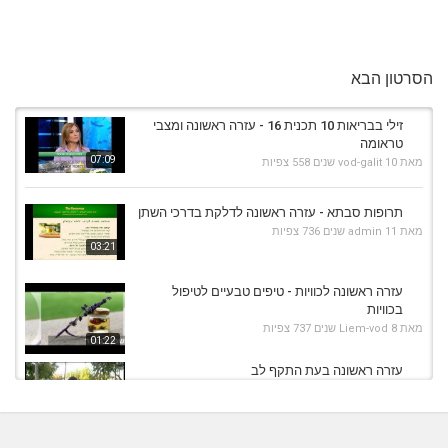
הסרטון הבא
זילי בבריאות 10 תכנית 16 - עזרה ראשונה ומצבי
טראומה
07:09
מאת
10 שנים
vod-galit
558 צפיות
תרופות סבתא - עזרה ראשונה לדלקת בדרכי השתן
מאת
11 שנים
admin
736 צפיות
03:21
עזרה ראשונה לכוויות - טיפים טבעיים לטיפול
בכוויות
מאת
8 שנים
Liem-vod
737 צפיות
01:22
עזרה ראשונה בעת התקף לב
מאת
9 שנים
vod-galit
486 צפיות
02:49