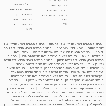
הורוסקופ שבועי
בישול ומתכונים
הורוסקופ אהבה
סודות בתאריך הלידה, משמעות חודש הלידה -
מחשבון נומרולוגיה
ינואר זינה ליבשיץ נומרולוגית
מאמרים אחרונים
טארוט אונליין
05:37
מאת
10 שנים
vod-galit
3,263 צפיות
המאמרים הפופולריים
ביותר
סרטונים חדשים
RSS
סרטונים מובילים
ליסה גרוסמן - המרכז לאימון התנהגותי - קשב
וריכוז ברעננה - הרצאת מבוא: אימון להצלחה של...
RSS
1:31:05
מאת
4 שנים
Shahar-vod
1,737 צפיות
מדיטציה בדמיון מודרך - היכרות עם האני הפנימי
ברוכים הבאים לערוץ הוידאו של יוסף בוטו
ברוכים הבאים לערוץ הוידאו של
דורית יעקובי
ערוצי וידאו מומלצים
ברוכים הבאים לערוץ הוידאו של ליסה
מאת
11 שנים
admin
3,650 צפיות
09:12
גרוסמן
ברוכים הבאים לערוץ הוידאו של שולמית רונן
ערוצי וידאו
מומלצים - טיוטה
ברוכים הבאים לערוץ הוידאו של אסתר שפר
ברוכים
הבאים לערוץ הוידאו של פנינה מתוק
ברוכים הבאים לערוץ הוידאו של וולדה
פנינה מתוק - מרכז "נתיב הלב" בהרצליה-
(תאיר) עוזרי
ברוכים הבאים לערוץ הוידאו של אליהו שכטר - טיפולי
מדיטציה-התחדשות
נטורופתיה ואירידיולוגיה במושב יתיר הר חברון ובירושלים
ברוכים הבאים
15:49
מאת
6 שנים
Shahar-vod
2,146 צפיות
לערוץ הוידאו של יוסי גולד - הדרכה לחיים טובים, לימוד וטיפול במוח אחד
ובקינסיולוגיה בירושלים
ברוכים הבאים לערוץ הוידאו של מרכז מדטאו -
מיכאל קונסטנטינובסקי בחולון - קורס למדיטציה רפואית און ליין
ברוכים
הבאים לערוץ הוידאו של עמירה הולצמן שמוטר - פסיכותרפיסטית, מאבחנת,
מדריכה ומנחת קורס אבחון אישיות בשיטת הולצמן.
ברוכים הבאים לערוץ
הוידאו של אריק איזנמן - מרכז מרכבה לאומנויות התנועה והטיפול - טאי צ'י וצ'י
קונג בהרצליה
ברוכים הבאים לערוץ הוידאו של נעמי גולדברג - מטפלת,
מלמדת ויוצרת את שיטת Iro Shiatsu
ברוכים הבאים לערוץ הוידאו של
קליניקת "דרך האור" - שמואל בן איש וסוניה רויטפרב - רפואה משלימה בקיבוץ