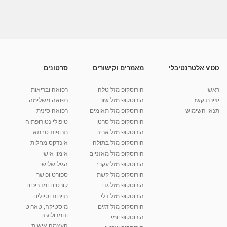
שבץ מוחי - מלער עזרה ראשונה
מאת
9 שנים
vod-galit
479 צפיות
00:54
צינון ונזלת עזרה ראשונה בהומאופתיה ורפואה
טבעית
מאת
7 שנים
Liem-vod
783 צפיות
05:14
VOD אלטרנטיבלי
מאמרים וקישורים
סרטונים
עזרה ראשונה התעלפות
ראשי
הורוסקופ מזל טלה
רפואה ובריאות
מאת
9 שנים
vod-galit
531 צפיות
00:31
יצירת קשר
הורוסקופ מזל שור
רפואה משלימה
תנאי השימוש
הורוסקופ מזל תאומים
רפואה סינית
קרין גורן - העוגה המתגלצ’ת ללא קמח
הורוסקופ מזל סרטן
טיפולי נטורופתיה
מאת
7 שנים
Shahar-vod
38.5k צפיות
הורוסקופ מזל אריה
תרופות סבתא
הורוסקופ מזל בתולה
אינדקס מחלות
10:17
הורוסקופ מזל מאזניים
אימון אישי
יוסי שר - מתמחה בשיטת אלכסנדר וטאי צ'י
הורוסקופ מזל עקרב
הגיל שלישי
ברחובות ובקיבוץ נען
הורוסקופ מזל קשת
ספורט וכושר
מאת
7 שנים
Shahar-vod
2,738 צפיות
הורוסקופ מזל גדי
קורסים ומדריכים
01:37
הורוסקופ מזל דלי
תיירות וטיולים
רנה רז-גילו -טיפול אנרגטי ויעוץ רוחני - נומרולוגית
הורוסקופ מזל דגים
מיסטיקה, טארוט
בגבעת שמואל
ונומרולוגיה
הורוסקופ יומי
01:46
מאת
5 שנים
Shahar-vod
2,315 צפיות
העצמה אישית