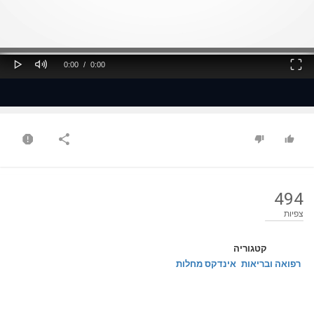
ss
Loaded
: 0%
0%
Play
Mute
Fullscreen
Current
Duration
0:00
/
0:00
Time
Time
494
צפיות
קטגוריה
רפואה ובריאות
אינדקס מחלות