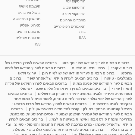
הורוסקופ יומי
01:46
מאת
5 שנים
Shahar-vod
2,315 צפיות
העצמה אישית
הורוסקופ שבועי
בישול ומתכונים
הורוסקופ אהבה
סודות בתאריך הלידה, משמעות חודש הלידה -
מחשבון נומרולוגיה
ינואר זינה ליבשיץ נומרולוגית
מאמרים אחרונים
טארוט אונליין
05:37
מאת
10 שנים
vod-galit
3,264 צפיות
המאמרים הפופולריים
ביותר
סרטונים חדשים
RSS
סרטונים מובילים
ליסה גרוסמן - המרכז לאימון התנהגותי - קשב
וריכוז ברעננה - הרצאת מבוא: אימון להצלחה של...
RSS
1:31:05
מאת
4 שנים
Shahar-vod
1,738 צפיות
מדיטציה בדמיון מודרך - היכרות עם האני הפנימי
ברוכים הבאים לערוץ הוידאו של יוסף בוטו
ברוכים הבאים לערוץ הוידאו של
דורית יעקובי
ערוצי וידאו מומלצים
ברוכים הבאים לערוץ הוידאו של ליסה
מאת
11 שנים
admin
3,654 צפיות
09:12
גרוסמן
ברוכים הבאים לערוץ הוידאו של שולמית רונן
ערוצי וידאו
מומלצים - טיוטה
ברוכים הבאים לערוץ הוידאו של אסתר שפר
ברוכים
הבאים לערוץ הוידאו של פנינה מתוק
ברוכים הבאים לערוץ הוידאו של וולדה
פנינה מתוק - מרכז "נתיב הלב" בהרצליה-
(תאיר) עוזרי
ברוכים הבאים לערוץ הוידאו של אליהו שכטר - טיפולי
מדיטציה-התחדשות
נטורופתיה ואירידיולוגיה במושב יתיר הר חברון ובירושלים
ברוכים הבאים
15:49
מאת
6 שנים
Shahar-vod
2,147 צפיות
לערוץ הוידאו של יוסי גולד - הדרכה לחיים טובים, לימוד וטיפול במוח אחד
ובקינסיולוגיה בירושלים
ברוכים הבאים לערוץ הוידאו של מרכז מדטאו -
מיכאל קונסטנטינובסקי בחולון - קורס למדיטציה רפואית און ליין
ברוכים
הבאים לערוץ הוידאו של עמירה הולצמן שמוטר - פסיכותרפיסטית, מאבחנת,
מדריכה ומנחת קורס אבחון אישיות בשיטת הולצמן.
ברוכים הבאים לערוץ
הוידאו של אריק איזנמן - מרכז מרכבה לאומנויות התנועה והטיפול - טאי צ'י וצ'י
קונג בהרצליה
ברוכים הבאים לערוץ הוידאו של נעמי גולדברג - מטפלת,
מלמדת ויוצרת את שיטת Iro Shiatsu
ברוכים הבאים לערוץ הוידאו של