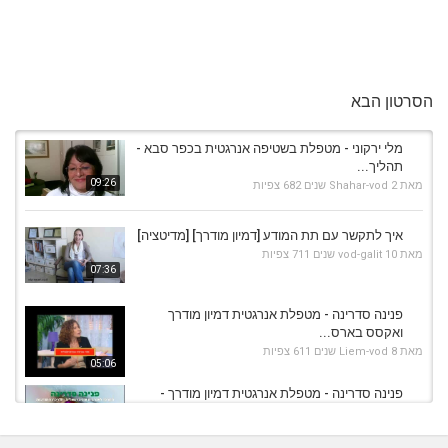
הסרטון הבא
מלי ירקוני - מטפלת בשטיפה אנרגטית בכפר סבא -
תהליך...
09:26
מאת
2 שנים
Shahar-vod
682 צפיות
איך לתקשר עם תת המודע [דמיון מודרך] [מדיטציה]
מאת
10 שנים
vod-galit
711 צפיות
07:36
פנינה סדרינה - מטפלת אנרגטית דמיון מודרך
ואקסס בארס...
מאת
8 שנים
Liem-vod
611 צפיות
05:06
פנינה סדרינה - מטפלת אנרגטית דמיון מודרך -
המודע והתת...
01:26
מאת
6 שנים
Shahar-vod
623 צפיות