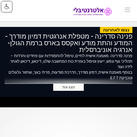
נצפו לאחרונה
פנינה סדרינה - מטפלת אנרגטית דמיון מודרך -
המודע והתת מודע ואקסס בארס ברמת הגולן-
אנרגיה אוניברסלית
פנינה סדרינה- מאמנת אישית לחיים, טיפול להתמודדות עם פחדים וחרדות –
תהליכי גוף ונפש, ייעוץ וטיפול בעזרת כוח המחשבה שלנו, דיכאון, דיכאון לאחר
לידה ועוד.
בנוסף מאמנת אישית, דמיון מודרך, הדרכת מודעות, פרחי באך, שחזור גלגולים
וטכניקת E.F.T.
טלפון: 072-2285407
הצג עוד
לפרטים נוספים על פנינה סדרינה, קישור:
https://index.alternativli.co.il/38.html