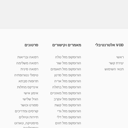
פנינה סדרינה - מטפלת אנרגטית דמיון מודרך -
המודע והתת...
מאת
8 שנים
Liem-vod
544 צפיות
11:25
פנינה סדרינה - מטפלת אנרגטית דמיון מודרך
ואקסס בארס...
מאת
8 שנים
Liem-vod
723 צפיות
03:09
VOD אלטרנטיבלי
מאמרים וקישורים
סרטונים
מלי ירקוני - מטפלת בשטיפה אנרגטית בכפר סבא -
אכילה...
ראשי
הורוסקופ מזל טלה
רפואה ובריאות
18:21
מאת
2 שנים
Shahar-vod
541 צפיות
יצירת קשר
הורוסקופ מזל שור
רפואה משלימה
תנאי השימוש
הורוסקופ מזל תאומים
רפואה סינית
קרין גורן - העוגה המתגלצ’ת ללא קמח
הורוסקופ מזל סרטן
טיפולי נטורופתיה
מאת
7 שנים
Shahar-vod
38.5k צפיות
הורוסקופ מזל אריה
תרופות סבתא
הורוסקופ מזל בתולה
אינדקס מחלות
10:17
הורוסקופ מזל מאזניים
אימון אישי
יוסי שר - מתמחה בשיטת אלכסנדר וטאי צ'י
הורוסקופ מזל עקרב
הגיל שלישי
ברחובות ובקיבוץ נען
הורוסקופ מזל קשת
ספורט וכושר
מאת
7 שנים
Shahar-vod
2,738 צפיות
הורוסקופ מזל גדי
קורסים ומדריכים
01:37
הורוסקופ מזל דלי
תיירות וטיולים
רנה רז-גילו -טיפול אנרגטי ויעוץ רוחני - נומרולוגית
הורוסקופ מזל דגים
מיסטיקה, טארוט
בגבעת שמואל
ונומרולוגיה