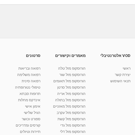
03:34
מאת
5 שנים
Shahar-vod
651 צפיות
לכל פנוי ופנוייה: שיטת הזום דייט ליצירת זוגיות
ראיון...
07:40
מאת
11 שנים
admin
758 צפיות
יעל שוורץ - סדנאות ליצירת זוגיות, הדרכה ליצירת
זוגיות...
02:52
מאת
5 שנים
admin
652 צפיות
VOD אלטרנטיבלי
מאמרים וקישורים
סרטונים
זוגיות - איך לפתור בעיות [זוגיות במשבר] [זוגיות
ואהבה]...
ראשי
הורוסקופ מזל טלה
רפואה ובריאות
10:48
מאת
10 שנים
vod-galit
727 צפיות
יצירת קשר
הורוסקופ מזל שור
רפואה משלימה
תנאי השימוש
הורוסקופ מזל תאומים
רפואה סינית
קרין גורן - העוגה המתגלצ’ת ללא קמח
הורוסקופ מזל סרטן
טיפולי נטורופתיה
מאת
7 שנים
Shahar-vod
38.5k צפיות
הורוסקופ מזל אריה
תרופות סבתא
הורוסקופ מזל בתולה
אינדקס מחלות
10:17
הורוסקופ מזל מאזניים
אימון אישי
יוסי שר - מתמחה בשיטת אלכסנדר וטאי צ'י
הורוסקופ מזל עקרב
הגיל שלישי
ברחובות ובקיבוץ נען
הורוסקופ מזל קשת
ספורט וכושר
מאת
7 שנים
Shahar-vod
2,738 צפיות
הורוסקופ מזל גדי
קורסים ומדריכים
01:37
הורוסקופ מזל דלי
תיירות וטיולים
רנה רז-גילו -טיפול אנרגטי ויעוץ רוחני - נומרולוגית