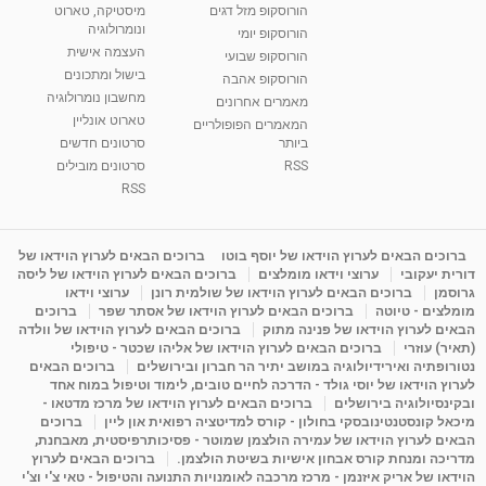
הורוסקופ מזל דגים
מיסטיקה, טארוט
בגבעת שמואל
ונומרולוגיה
הורוסקופ יומי
01:46
מאת
5 שנים
Shahar-vod
2,314 צפיות
העצמה אישית
הורוסקופ שבועי
בישול ומתכונים
הורוסקופ אהבה
סודות בתאריך הלידה, משמעות חודש הלידה -
מחשבון נומרולוגיה
ינואר זינה ליבשיץ נומרולוגית
מאמרים אחרונים
טארוט אונליין
05:37
מאת
10 שנים
vod-galit
3,263 צפיות
המאמרים הפופולריים
ביותר
סרטונים חדשים
RSS
סרטונים מובילים
ליסה גרוסמן - המרכז לאימון התנהגותי - קשב
וריכוז ברעננה - הרצאת מבוא: אימון להצלחה של...
RSS
1:31:05
מאת
4 שנים
Shahar-vod
1,736 צפיות
מדיטציה בדמיון מודרך - היכרות עם האני הפנימי
ברוכים הבאים לערוץ הוידאו של יוסף בוטו
ברוכים הבאים לערוץ הוידאו של
דורית יעקובי
ערוצי וידאו מומלצים
ברוכים הבאים לערוץ הוידאו של ליסה
מאת
11 שנים
admin
3,649 צפיות
09:12
גרוסמן
ברוכים הבאים לערוץ הוידאו של שולמית רונן
ערוצי וידאו
מומלצים - טיוטה
ברוכים הבאים לערוץ הוידאו של אסתר שפר
ברוכים
הבאים לערוץ הוידאו של פנינה מתוק
ברוכים הבאים לערוץ הוידאו של וולדה
פנינה מתוק - מרכז "נתיב הלב" בהרצליה-
(תאיר) עוזרי
ברוכים הבאים לערוץ הוידאו של אליהו שכטר - טיפולי
מדיטציה-התחדשות
נטורופתיה ואירידיולוגיה במושב יתיר הר חברון ובירושלים
ברוכים הבאים
15:49
מאת
6 שנים
Shahar-vod
2,146 צפיות
לערוץ הוידאו של יוסי גולד - הדרכה לחיים טובים, לימוד וטיפול במוח אחד
ובקינסיולוגיה בירושלים
ברוכים הבאים לערוץ הוידאו של מרכז מדטאו -
מיכאל קונסטנטינובסקי בחולון - קורס למדיטציה רפואית און ליין
ברוכים
הבאים לערוץ הוידאו של עמירה הולצמן שמוטר - פסיכותרפיסטית, מאבחנת,
מדריכה ומנחת קורס אבחון אישיות בשיטת הולצמן.
ברוכים הבאים לערוץ
הוידאו של אריק איזנמן - מרכז מרכבה לאומנויות התנועה והטיפול - טאי צ'י וצ'י