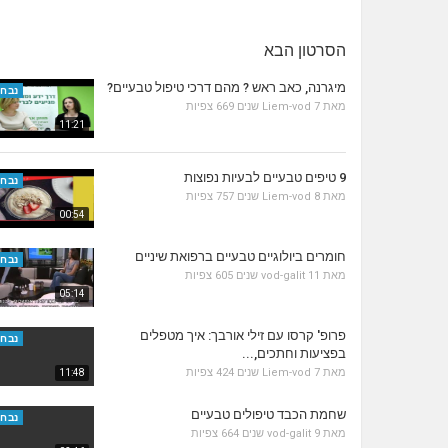
הסרטון הבא
מיגרנה, כאב ראש ? מהם דרכי טיפול טבעיים?
נבחר
מאת
7 שנים
Liem-vod
669 צפיות
11:21
9 טיפים טבעיים לבעיות נפוצות
נבחר
מאת
8 שנים
Liem-vod
757 צפיות
00:54
חומרים ביולוגיים טבעיים ברפואת שיניים
נבחר
מאת
11 שנים
vod-galit
605 צפיות
05:14
פרופ' קרסו עם זילי אורבך: איך מטפלים
נבחר
בפציעות וחתכים,...
מאת
7 שנים
Liem-vod
424 צפיות
11:48
שחמת הכבד טיפולים טבעיים
נבחר
מאת
9 שנים
vod-galit
664 צפיות