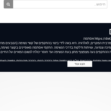
רבית המקרים, לאלרגיה. היא באה לידי ביטוי בהתקפים של קשיי נשימה (הנובעים מהי
כה וצמיגה, עוויתות ודלקות בדרכי הנשימה. התקפי אסתמה מאופיינים בקוצר נשימה,
 ההתקפים נעה מצפצוף מתון בעת הנשיפה ועד חוסר יכולת לנשום המאיים על החיים.
י עשר ופחות, ובקבוצת גיל זו היא נפוצה יותר בקרב בנים. בקרב מבוגרים, נפוצה ה
הצג עוד
1 ילדים בגיל בית-הספר יסבול מאסתמה, לעומת 3% בלבד בקרב המבוגרים. בחלק גדול מן המקרים קיימת היסטוריה משפחתית של
ח אסתמה.
ל הציבור. קדחת השחת מופיעה בעיקר בתקופת האביב והסתיו והגדרתה מתארת אלרגיו
חת ידועה גם בשם allergic rhinitis. האבקנים והזרעים גורמים לתגובה חיסונית אלרגית בדרכי הנשימה והתוצאה - דלקות מקו