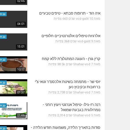
02:46
איה הוד - תרופות סבתא - טיפים טבעיים
נבחר
מאת
10 שנים
vod-galit
660 צפיות
04:01
אלרגיות טיפולים אלטרנטיביים חלופיים
נבחר
מאת
9 שנים
vod-galit
368 צפיות
15:01
קרין גורן - העוגה המתגלצ’ת ללא קמח
נבחר
מאת
7 שנים
Shahar-vod
38.5k צפיות
10:17
יוסי שר - מתמחה בשיטת אלכסנדר וטאי צ'י
נבחר
ברחובות ובקיבוץ נען
מאת
7 שנים
Shahar-vod
2,738 צפיות
01:37
רנה רז-גילו -טיפול אנרגטי ויעוץ רוחני -
נבחר
נומרולוגית בגבעת שמואל
מאת
5 שנים
Shahar-vod
2,314 צפיות
01:46
סודות בתאריך הלידה, משמעות חודש הלידה -
נבחר