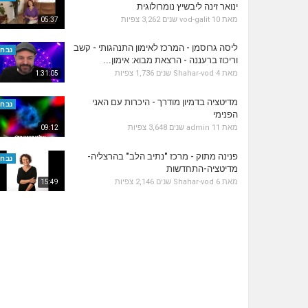
ינואר זינה ליבשיץ נומרולוגית
מאת
10 שנים
vod-galit
3,262 צפיות
05:37
ליסה גרוסמן - המרכז לאימון התנהגותי - קשב
נבחר
וריכוז ברעננה - הרצאת מבוא: אימון...
מאת
4 שנים
Shahar-vod
1,736 צפיות
1:31:05
מדיטציה בדמיון מודרך - היכרות עם האני
נבחר
הפנימי
מאת
11 שנים
admin
3,648 צפיות
09:12
פנינה מתוק - מרכז "נתיב הלב" בהרצליה-
נבחר
מדיטציה-התחדשות
מאת
6 שנים
Shahar-vod
2,146 צפיות
15:49