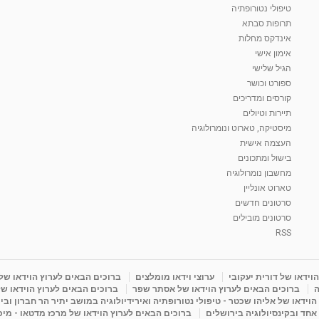
טיפולי נטורופתיה
תרופות סבתא
אינדקס מחלות
אימון אישי
הגיל שלישי
ספורט וכושר
קורסים ומדריכים
תיירות וטיולים
מיסטיקה, טארוט ונומרולוגיה
העצמה אישית
בישול ומתכונים
מחשבון נומרולוגיה
טארוט אונליין
סרטונים חדשים
סרטונים מובילים
RSS
וידאו של דורית יעקובי
ערוצי וידאו מומלצים
ברוכים הבאים לערוץ הוידאו של
ה
ברוכים הבאים לערוץ הוידאו של אסתר שפר
ברוכים הבאים לערוץ הוידאו של
וידאו של אליהו שכטר - טיפולי נטורופתיה ואירידיולוגיה במושב יתיר הר חברון ובי
 אחד ובקינסיולוגיה בירושלים
ברוכים הבאים לערוץ הוידאו של מרכז מדטאו - מיכא