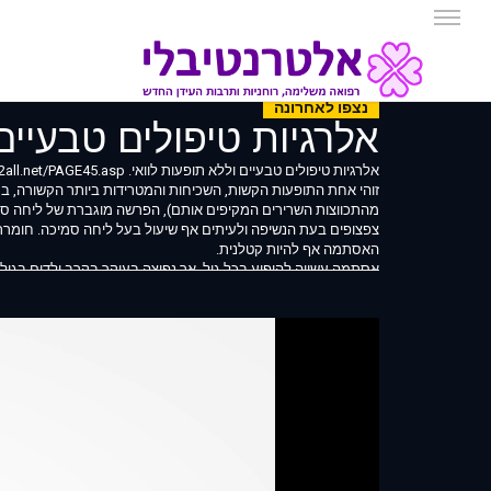
נצפו לאחרונה
אלרגיות טיפולים טבעיים
אלרגיות טיפולים טבעיים וללא תופעות לוואי. https://diet2all.net/PAGE45.asp אסתמה
זוהי אחת התופעות הקשות, השכיחות והמטרידות ביותר הקשורה, במ
מהתכווצות השרירים המקיפים אותם), הפרשה מוגברת של ליחה סמי
צפצופים בעת הנשיפה ולעיתים אף שיעול בעל ליחה סמיכה. חומרת
האסתמה אף להיות קטלנית.
אסתמה עשויה להופיע בכל גיל, אך נפוצה בעיקר בקרב ילדים בגילא
גברים ונשים.
1 מכל 0
השחת או אקזמות, המצביעות, ככל הנראה, על נטייה מסוימת לפת
קדחת השחת
בעיה זו מוכרת כבעיה אלרגית קלאסית ופוגעת בחלקים נרחבים ש
ולזרעים. קדחת הש
ונזלת מימית.