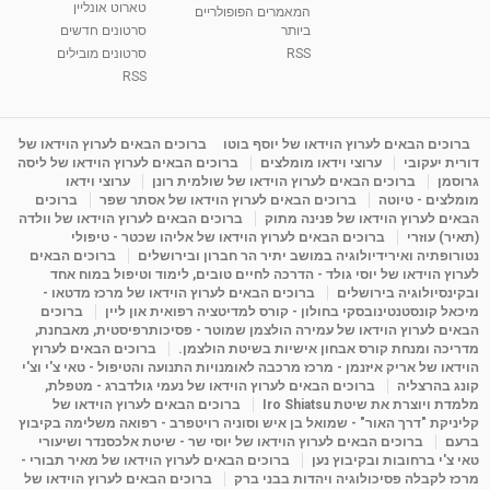
טארוט אונליין
05:37
מאת
10 שנים
vod-galit
3,263 צפיות
המאמרים הפופולריים
ביותר
סרטונים חדשים
RSS
סרטונים מובילים
ליסה גרוסמן - המרכז לאימון התנהגותי - קשב
וריכוז ברעננה - הרצאת מבוא: אימון להצלחה של...
RSS
1:31:05
מאת
4 שנים
Shahar-vod
1,737 צפיות
מדיטציה בדמיון מודרך - היכרות עם האני הפנימי
ברוכים הבאים לערוץ הוידאו של יוסף בוטו
ברוכים הבאים לערוץ הוידאו של
דורית יעקובי
ערוצי וידאו מומלצים
ברוכים הבאים לערוץ הוידאו של ליסה
מאת
11 שנים
admin
3,650 צפיות
09:12
גרוסמן
ברוכים הבאים לערוץ הוידאו של שולמית רונן
ערוצי וידאו
מומלצים - טיוטה
ברוכים הבאים לערוץ הוידאו של אסתר שפר
ברוכים
הבאים לערוץ הוידאו של פנינה מתוק
ברוכים הבאים לערוץ הוידאו של וולדה
פנינה מתוק - מרכז "נתיב הלב" בהרצליה-
(תאיר) עוזרי
ברוכים הבאים לערוץ הוידאו של אליהו שכטר - טיפולי
מדיטציה-התחדשות
נטורופתיה ואירידיולוגיה במושב יתיר הר חברון ובירושלים
ברוכים הבאים
15:49
מאת
6 שנים
Shahar-vod
2,146 צפיות
לערוץ הוידאו של יוסי גולד - הדרכה לחיים טובים, לימוד וטיפול במוח אחד
ובקינסיולוגיה בירושלים
ברוכים הבאים לערוץ הוידאו של מרכז מדטאו -
מיכאל קונסטנטינובסקי בחולון - קורס למדיטציה רפואית און ליין
ברוכים
הבאים לערוץ הוידאו של עמירה הולצמן שמוטר - פסיכותרפיסטית, מאבחנת,
מדריכה ומנחת קורס אבחון אישיות בשיטת הולצמן.
ברוכים הבאים לערוץ
הוידאו של אריק איזנמן - מרכז מרכבה לאומנויות התנועה והטיפול - טאי צ'י וצ'י
קונג בהרצליה
ברוכים הבאים לערוץ הוידאו של נעמי גולדברג - מטפלת,
מלמדת ויוצרת את שיטת Iro Shiatsu
ברוכים הבאים לערוץ הוידאו של
קליניקת "דרך האור" - שמואל בן איש וסוניה רויטפרב - רפואה משלימה בקיבוץ
ברעם
ברוכים הבאים לערוץ הוידאו של יוסי שר - שיטת אלכסנדר ושיעורי
טאי צ'י ברחובות ובקיבוץ נען
ברוכים הבאים לערוץ הוידאו של מאיר תבורי -
מרכז לקבלה פסיכולוגיה ויהדות בבני ברק
ברוכים הבאים לערוץ הוידאו של