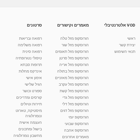
תגובה דלקתית
מאת
9 שנים
vod-galit
379 צפיות
14:41
VOD אלטרנטיבלי
מאמרים וקישורים
סרטונים
ביולוגיה מדעים אי סבילות ללקטוז
ראשי
הורוסקופ מזל טלה
רפואה ובריאות
מאת
9 שנים
vod-galit
392 צפיות
05:47
יצירת קשר
הורוסקופ מזל שור
רפואה משלימה
תנאי השימוש
הורוסקופ מזל תאומים
רפואה סינית
קרין גורן - העוגה המתגלצ’ת ללא קמח
הורוסקופ מזל סרטן
טיפולי נטורופתיה
מאת
7 שנים
Shahar-vod
38.5k צפיות
הורוסקופ מזל אריה
תרופות סבתא
הורוסקופ מזל בתולה
אינדקס מחלות
10:17
הורוסקופ מזל מאזניים
אימון אישי
יוסי שר - מתמחה בשיטת אלכסנדר וטאי צ'י
הורוסקופ מזל עקרב
הגיל שלישי
ברחובות ובקיבוץ נען
הורוסקופ מזל קשת
ספורט וכושר
מאת
7 שנים
Shahar-vod
2,738 צפיות
הורוסקופ מזל גדי
קורסים ומדריכים
01:37
הורוסקופ מזל דלי
תיירות וטיולים
רנה רז-גילו -טיפול אנרגטי ויעוץ רוחני - נומרולוגית
הורוסקופ מזל דגים
מיסטיקה, טארוט
בגבעת שמואל
ונומרולוגיה
הורוסקופ יומי
01:46
מאת
5 שנים
Shahar-vod
2,315 צפיות
העצמה אישית
הורוסקופ שבועי
בישול ומתכונים
הורוסקופ אהבה
סודות בתאריך הלידה, משמעות חודש הלידה -
מחשבון נומרולוגיה
ינואר זינה ליבשיץ נומרולוגית
מאמרים אחרונים