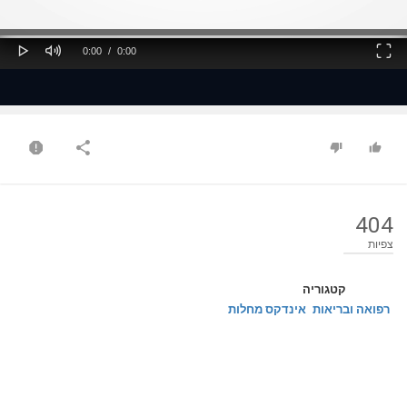
ss
Loaded
: 0%
0%
Play
Mute
Fullscreen
Current
Duration
0:00
/
0:00
Time
Time
404
צפיות
קטגוריה
רפואה ובריאות
אינדקס מחלות