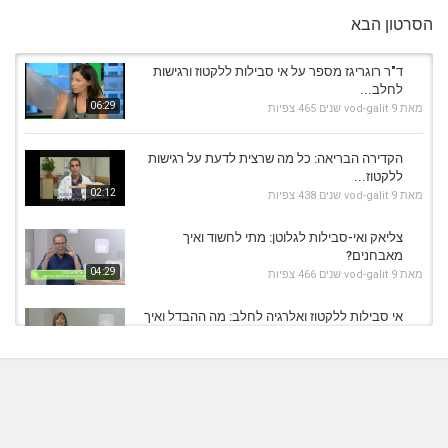
הסרטון הבא
ד"ר רוגריגז מספר על אי סבילות ללקטוז ורגישות
לחלב...
06:29
מאת
9 שנים
vod-galit
465 צפיות
הקדירה הבריאה: כל מה שרצית לדעת על רגישות
ללקטוז...
02:12
מאת
9 שנים
vod-galit
438 צפיות
צליאק ואי-סבילות לגלוטן: מתי לחשוד ואיך
מאבחנים?
04:29
מאת
9 שנים
vod-galit
466 צפיות
אי סבילות ללקטוז ואלרגיה לחלב: מה ההבדל ואיך
מתמודדים?
03:44
מאת
9 שנים
vod-galit
360 צפיות
Mouth And Throat Infections דלקות פה, לוע,
שקדים
10:10
מאת
9 שנים
vod-galit
466 צפיות