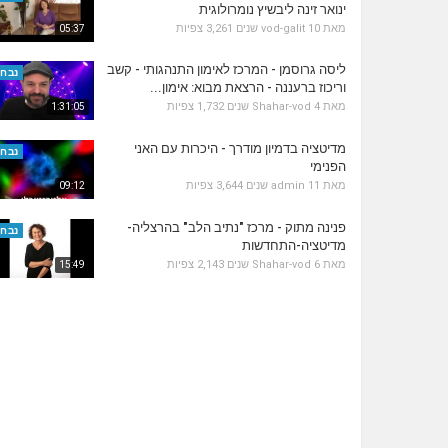
ינואר זינה ליבשיץ נומרולוגית
מאת
10 שנים
vod-galit
3,261 צפיות
05:37
ליסה גרוסמן - המרכז לאימון התנהגותי - קשב
נבחר
וריכוז ברעננה - הרצאת מבוא: אימון...
מאת
4 שנים
Shahar-vod
1,732 צפיות
1:31:05
מדיטציה בדמיון מודרך - היכרות עם האני
נבחר
הפנימי
מאת
11 שנים
admin
3,644 צפיות
09:12
פנינה מתוק - מרכז "נתיב הלב" בהרצליה-
נבחר
מדיטציה-התחדשות
מאת
6 שנים
Shahar-vod
2,143 צפיות
15:49