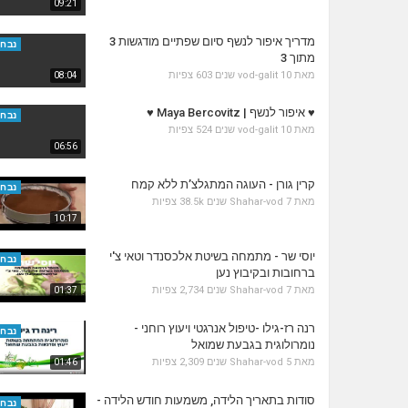
09:21
מדריך איפור לנשף סיום שפתיים מודגשות 3
נבחר
מתוך 3
מאת
10 שנים
vod-galit
603 צפיות
08:04
♥ איפור לנשף | Maya Bercovitz ♥
נבחר
מאת
10 שנים
vod-galit
524 צפיות
06:56
קרין גורן - העוגה המתגלצ’ת ללא קמח
נבחר
מאת
7 שנים
Shahar-vod
38.5k צפיות
10:17
יוסי שר - מתמחה בשיטת אלכסנדר וטאי צ'י
נבחר
ברחובות ובקיבוץ נען
מאת
7 שנים
Shahar-vod
2,734 צפיות
01:37
רנה רז-גילו -טיפול אנרגטי ויעוץ רוחני -
נבחר
נומרולוגית בגבעת שמואל
מאת
5 שנים
Shahar-vod
2,309 צפיות
01:46
סודות בתאריך הלידה, משמעות חודש הלידה -
נבחר