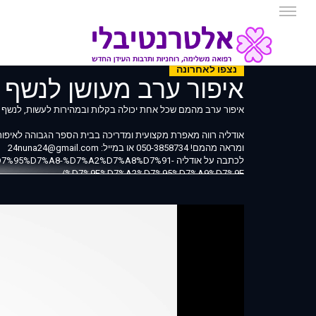
נצפו לאחרונה
איפור ערב מעושן לנשף 
איפור ערב מהמם שכל אחת יכולה בקלות ובמהירות לעשות, לנשף סיום או כל ארוע למראה זוהר ו
אודליה רווה מאפרת מקצועית ומדריכה בבית הספר הגבוהה לאיפור יר
ומראה מהמם! 050-3858734 או במייל: 24nuna24@gmail.com
לכתבה על אודליה D7%A8-%D7%A2%D7%A8%D7%91
%D7%9E%D7%A2%D7%95%D7%A9%D7%9F/
__________________________________________________________
המוצרים בהם השתמשנו:
מייקאפ: מייקאפ סרום לחיזוק וטיפ
7%A7-%D7%95%D7%98%D7%99%D7%A4%D7%95%D7%97/
פודרה: פודרה משזפת BOURJOIS http://www.glamguru.co.il/shop/%D7%A4%D7%95%D7%93%D7%A8%D7%94-%D7%9E%D7%A9%D7%96%D7%A4%D7%AA/
מסקרה לעיצוב גבות: http://www.glamguru.co.il/shop/%D7%9E%D7%A1%D7%A7%D7%A8%D7%94-%D7%9C%D7%92%D7%91%D7%95%D7%AA-brow-dramaa/
צללית ושימר: גוון BRONZE FROST http://www.glamguru.co.il/shop/%D7%A1%D7%95%D7%9E%D7%A7-%D7%9E%D7%99%D7%A0%D7%A8%D7%90%D7%9C%D7%99/
סט למראה מעושן D7%9E%D7%A8%D7%90%D7%94
%D7%9E%D7%A2%D7%95%D7%A9%D7%9F/
אודם: גוון D7%93%D7%9E%D7%99%D7%9D-%D7%A1%D7%98