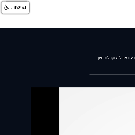
התחברות
נגישות
 עם אודליה וקבלת חיוך
%D7
http://w-
maybelline color-