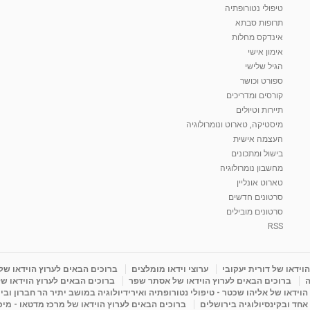
טיפולי נטורופתיה
תרופות סבתא
אינדקס מחלות
אימון אישי
הגיל שלישי
ספורט וכושר
קורסים ומדריכים
תיירות וטיולים
מיסטיקה, טארוט ונומרולוגיה
העצמה אישית
בישול ומתכונים
מחשבון נומרולוגיה
טארוט אונליין
סרטונים חדשים
סרטונים מובילים
RSS
וידאו של דורית יעקובי
ערוצי וידאו מומלצים
ברוכים הבאים לערוץ הוידאו של
ה
ברוכים הבאים לערוץ הוידאו של אסתר שפר
ברוכים הבאים לערוץ הוידאו של
וידאו של אליהו שכטר - טיפולי נטורופתיה ואירידיולוגיה במושב יתיר הר חברון ובי
 אחד ובקינסיולוגיה בירושלים
ברוכים הבאים לערוץ הוידאו של מרכז מדטאו - מיכא