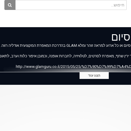
סיום
מלא GLAM בהדרכת המאפרת המקצועית אודליה רווה.
ין שחף, מאפרת לסרטים, לטלוויזיה, לחברות אופנה, וכמובן איפור כלות וערב, לתאום
http://www.glamguru.co.il/2015/05/25/%D7%90%D7%99%D7%A4%D7%95%-
הצג עוד
_______
וח BOURJOIS http://www.glamguru.co.il/shop/%D7%9E%D7%99%D7%99%D7%A7%D7%90%D7%A4-
%A1%D7%A8%D7%95%D7%9D-%D7%9C%D7%97%D7%99%D7%96%D7%95%D
ww.glamguru.co.il/shop/%D7%A1%D7%98-%D7%A9%D7%97%D7%95%D7%A8-%D7%9C%
 whisper 130 pink possible http://www.glamguru.co.il/shop/%D7%90%D7%95%