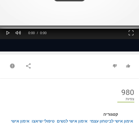
ss
Loaded
: 0%
0%
Play
Mute
Fullscreen
Current
Duration
0:00
/
0:00
Time
Time
980
צפיות
קטגוריה
אימון אישי לביטחון עצמי
אימון אישי לנשים
טיפולי שיאצו
אימון אישי