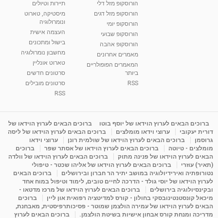
הורוסקופ מזל דלי
תיירות וטיולים
רנה רז-גילו -טיפול אנרגטי ויעוץ רוחני - נומרולוגית
הורוסקופ מזל דגים
מיסטיקה, טארוט
בגבעת שמואל
ונומרולוגיה
הורוסקופ יומי
01:46
מאת
5 שנים
Shahar-vod
2,314 צפיות
העצמה אישית
הורוסקופ שבועי
בישול ומתכונים
הורוסקופ אהבה
סודות בתאריך הלידה, משמעות חודש הלידה -
מחשבון נומרולוגיה
ינואר זינה ליבשיץ נומרולוגית
מאמרים אחרונים
טארוט אונליין
05:37
מאת
10 שנים
vod-galit
3,263 צפיות
המאמרים הפופולריים
ביותר
סרטונים חדשים
RSS
סרטונים מובילים
ליסה גרוסמן - המרכז לאימון התנהגותי - קשב
וריכוז ברעננה - הרצאת מבוא: אימון להצלחה של...
RSS
1:31:05
מאת
4 שנים
Shahar-vod
1,736 צפיות
מדיטציה בדמיון מודרך - היכרות עם האני הפנימי
ברוכים הבאים לערוץ הוידאו של יוסף בוטו
ברוכים הבאים לערוץ הוידאו של
דורית יעקובי
ערוצי וידאו מומלצים
ברוכים הבאים לערוץ הוידאו של ליסה
מאת
11 שנים
admin
3,649 צפיות
09:12
גרוסמן
ברוכים הבאים לערוץ הוידאו של שולמית רונן
ערוצי וידאו
מומלצים - טיוטה
ברוכים הבאים לערוץ הוידאו של אסתר שפר
ברוכים
הבאים לערוץ הוידאו של פנינה מתוק
ברוכים הבאים לערוץ הוידאו של וולדה
פנינה מתוק - מרכז "נתיב הלב" בהרצליה-
(תאיר) עוזרי
ברוכים הבאים לערוץ הוידאו של אליהו שכטר - טיפולי
מדיטציה-התחדשות
נטורופתיה ואירידיולוגיה במושב יתיר הר חברון ובירושלים
ברוכים הבאים
15:49
מאת
6 שנים
Shahar-vod
2,146 צפיות
לערוץ הוידאו של יוסי גולד - הדרכה לחיים טובים, לימוד וטיפול במוח אחד
ובקינסיולוגיה בירושלים
ברוכים הבאים לערוץ הוידאו של מרכז מדטאו -
מיכאל קונסטנטינובסקי בחולון - קורס למדיטציה רפואית און ליין
ברוכים
הבאים לערוץ הוידאו של עמירה הולצמן שמוטר - פסיכותרפיסטית, מאבחנת,
מדריכה ומנחת קורס אבחון אישיות בשיטת הולצמן.
ברוכים הבאים לערוץ