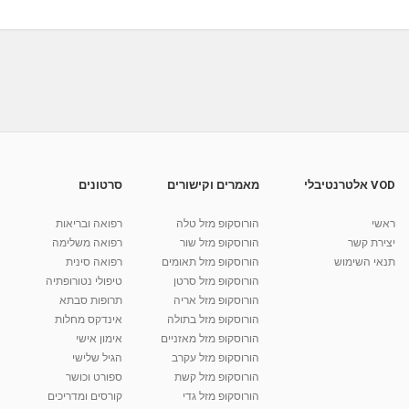
מאת
11 שנים
vod-galit
561 צפיות
05:03
פרופ' רפי קרסו ודוקטור שמואל לוינגר על קטרקט
והטיפול
04:35
מאת
11 שנים
admin
528 צפיות
ד"ר מימי עזריאלי N.D - צמחי מרפא, טיפול בפרחי
באך ותטא...
09:26
מאת
2 שנים
Shahar-vod
1,009 צפיות
VOD אלטרנטיבלי
מאמרים וקישורים
סרטונים
למי מתאים ? / בעיטה או צמיחה ?
ראשי
הורוסקופ מזל טלה
רפואה ובריאות
מאת
9 שנים
vod-galit
470 צפיות
01:50
יצירת קשר
הורוסקופ מזל שור
רפואה משלימה
תנאי השימוש
הורוסקופ מזל תאומים
רפואה סינית
קרין גורן - העוגה המתגלצ’ת ללא קמח
הורוסקופ מזל סרטן
טיפולי נטורופתיה
מאת
7 שנים
Shahar-vod
38.5k צפיות
הורוסקופ מזל אריה
תרופות סבתא
הורוסקופ מזל בתולה
אינדקס מחלות
10:17
הורוסקופ מזל מאזניים
אימון אישי
יוסי שר - מתמחה בשיטת אלכסנדר וטאי צ'י
הורוסקופ מזל עקרב
הגיל שלישי
ברחובות ובקיבוץ נען
הורוסקופ מזל קשת
ספורט וכושר
מאת
7 שנים
Shahar-vod
2,738 צפיות
הורוסקופ מזל גדי
קורסים ומדריכים
01:37