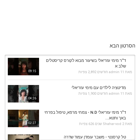
הסרטון הבא
ד''ר מימי עזריאלי בשיעור מבוא לקורס קריסטלים
שלב א
09:15
מאת
11 חודשים
admin
2,892 צפיות
מדיטציה לילדים עם מימי עזריאלי
מאת
11 חודשים
admin
1,900 צפיות
04:26
ד"ר מימי עזריאלי N.D - צמחי מרפא, טיפול בפרחי
באך ותטא...
02:27
מאת
2 שנים
Shahar-vod
626 צפיות
טל קרסנטי - משבר עומדן עמוד שדרה