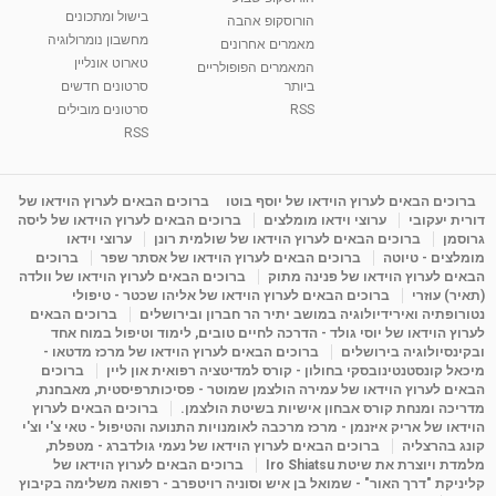
בישול ומתכונים
הורוסקופ אהבה
מחשבון נומרולוגיה
סודות בתאריך הלידה, משמעות חודש הלידה -
מאמרים אחרונים
ינואר זינה ליבשיץ נומרולוגית
טארוט אונליין
המאמרים הפופולריים
05:37
מאת
10 שנים
vod-galit
3,264 צפיות
ביותר
סרטונים חדשים
RSS
סרטונים מובילים
ליסה גרוסמן - המרכז לאימון התנהגותי - קשב
RSS
וריכוז ברעננה - הרצאת מבוא: אימון להצלחה של...
1:31:05
מאת
4 שנים
Shahar-vod
1,737 צפיות
ברוכים הבאים לערוץ הוידאו של יוסף בוטו
ברוכים הבאים לערוץ הוידאו של
מדיטציה בדמיון מודרך - היכרות עם האני הפנימי
דורית יעקובי
ערוצי וידאו מומלצים
ברוכים הבאים לערוץ הוידאו של ליסה
מאת
11 שנים
admin
3,650 צפיות
גרוסמן
ברוכים הבאים לערוץ הוידאו של שולמית רונן
ערוצי וידאו
09:12
מומלצים - טיוטה
ברוכים הבאים לערוץ הוידאו של אסתר שפר
ברוכים
הבאים לערוץ הוידאו של פנינה מתוק
ברוכים הבאים לערוץ הוידאו של וולדה
(תאיר) עוזרי
ברוכים הבאים לערוץ הוידאו של אליהו שכטר - טיפולי
פנינה מתוק - מרכז "נתיב הלב" בהרצליה-
נטורופתיה ואירידיולוגיה במושב יתיר הר חברון ובירושלים
ברוכים הבאים
מדיטציה-התחדשות
לערוץ הוידאו של יוסי גולד - הדרכה לחיים טובים, לימוד וטיפול במוח אחד
15:49
מאת
6 שנים
Shahar-vod
2,146 צפיות
ובקינסיולוגיה בירושלים
ברוכים הבאים לערוץ הוידאו של מרכז מדטאו -
מיכאל קונסטנטינובסקי בחולון - קורס למדיטציה רפואית און ליין
ברוכים
הבאים לערוץ הוידאו של עמירה הולצמן שמוטר - פסיכותרפיסטית, מאבחנת,
מדריכה ומנחת קורס אבחון אישיות בשיטת הולצמן.
ברוכים הבאים לערוץ
הוידאו של אריק איזנמן - מרכז מרכבה לאומנויות התנועה והטיפול - טאי צ'י וצ'י
קונג בהרצליה
ברוכים הבאים לערוץ הוידאו של נעמי גולדברג - מטפלת,
מלמדת ויוצרת את שיטת Iro Shiatsu
ברוכים הבאים לערוץ הוידאו של
קליניקת "דרך האור" - שמואל בן איש וסוניה רויטפרב - רפואה משלימה בקיבוץ