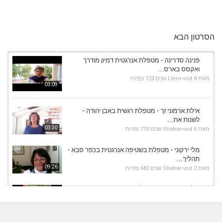
הסרטון הבא
פנינה סדרינה - מטפלת אנרגטית דמיון מודרך
ואקסס בארס...
מאת
8 שנים
Liem-vod
723 צפיות
03:09
אילת ארמוני זך - מטפלת רגשית באבן יהודה -
לשנות את...
03:30
מאת
6 שנים
Shahar-vod
770 צפיות
מלי ירקוני - מטפלת בשטיפה אנרגטית בכפר סבא -
תהליך...
09:26
מאת
2 שנים
Shahar-vod
682 צפיות
אילת ארמוני זך - מטפלת רגשית באבן יהודה - ממני
אלי...
11:25
מאת
6 שנים
Shahar-vod
472 צפיות