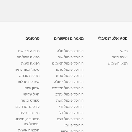
פנינה סדרינה - מטפלת אנרגטית דמיון מודרך
ואקסס בארס...
מאת
8 שנים
Liem-vod
611 צפיות
05:06
אילת ארמוני זך - מטפלת רגשית באבן יהודה -
אוניברסיטת...
15:42
מאת
6 שנים
Shahar-vod
612 צפיות
VOD אלטרנטיבלי
מאמרים וקישורים
סרטונים
דניאלה (איילה) חסקלוביץ – NLP דמיון מודרך ו-
ראשי
הורוסקופ מזל טלה
רפואה ובריאות
cbt בראש העין...
יצירת קשר
הורוסקופ מזל שור
רפואה משלימה
05:01
מאת
3 שנים
Shahar-vod
581 צפיות
תנאי השימוש
הורוסקופ מזל תאומים
רפואה סינית
הורוסקופ מזל סרטן
טיפולי נטורופתיה
קרין גורן - העוגה המתגלצ’ת ללא קמח
הורוסקופ מזל אריה
תרופות סבתא
מאת
7 שנים
Shahar-vod
38.5k צפיות
הורוסקופ מזל בתולה
אינדקס מחלות
הורוסקופ מזל מאזניים
10:17
אימון אישי
הורוסקופ מזל עקרב
הגיל שלישי
יוסי שר - מתמחה בשיטת אלכסנדר וטאי צ'י
הורוסקופ מזל קשת
ספורט וכושר
ברחובות ובקיבוץ נען
הורוסקופ מזל גדי
קורסים ומדריכים
מאת
7 שנים
Shahar-vod
2,738 צפיות
01:37
הורוסקופ מזל דלי
תיירות וטיולים
הורוסקופ מזל דגים
מיסטיקה, טארוט
רנה רז-גילו -טיפול אנרגטי ויעוץ רוחני - נומרולוגית
ונומרולוגיה
בגבעת שמואל
הורוסקופ יומי
01:46
העצמה אישית
מאת
5 שנים
Shahar-vod
2,315 צפיות
הורוסקופ שבועי