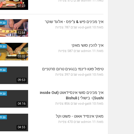
מאת
11 שנים
admin
572 צפיות
07:23
איך מכינים פיש & צ'יפס - אלעד שוקר
נבחר
מאת
10 שנים
vod-galit
787 צפיות
12:54
איך להכין סושי מאקי
נבחר
מאת
11 שנים
admin
587 צפיות
03:02
טיפול פוטו-דינמי בנגעים טרום סרטניים
נבחר
מאת
10 שנים
vod-galit
397 צפיות
09:53
איך מכינים סושי אינסיידאווט (inside Out
נבחר
Sushi)- בישולי | Bishuli
מאת
10 שנים
vod-galit
856 צפיות
04:16
מאקי אינסייד אאוט - פשוט וקל
נבחר
מאת
11 שנים
admin
470 צפיות
04:55