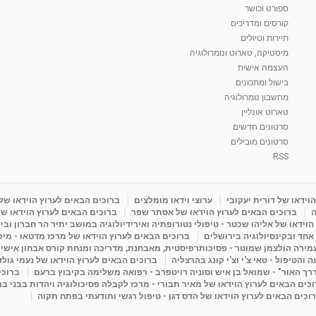
ספורט וכושר
קורסים ומדריכים
תיירות וטיולים
מיסטיקה, טארוט ונומרולוגיה
העצמה אישית
בישול ומתכונים
מחשבון נומרולוגיה
טארוט אונליין
סרטונים חדשים
סרטונים מובילים
RSS
וידאו של דורית יעקובי
ערוצי וידאו מומלצים
ברוכים הבאים לערוץ הוידאו של
ה
ברוכים הבאים לערוץ הוידאו של אסתר שפר
ברוכים הבאים לערוץ הוידאו של
וידאו של אליהו שכטר - טיפולי נטורופתיה ואירידיולוגיה במושב יתיר הר חברון ובי
 אחד ובקינסיולוגיה בירושלים
ברוכים הבאים לערוץ הוידאו של מרכז מדטאו - מיכא
עמירה הולצמן שמוטר - פסיכותרפיסטית, מאבחנת, מדריכה ומנחת קורס אבחון אישי
והטיפול - טאי צ'י וצ'י קונג בהרצליה
ברוכים הבאים לערוץ הוידאו של נעמי גול
דרך האור" - שמואל בן איש וסוניה רויטפרב - רפואה משלימה בקיבוץ ברעם
ברוכי
כים הבאים לערוץ הוידאו של מאיר תבורי - מרכז לקבלה פסיכולוגיה ויהדות בבני ב
וכים הבאים לערוץ הוידאו של הדס דגן - טיפול רגשי ותודעתי בפתח תקוה