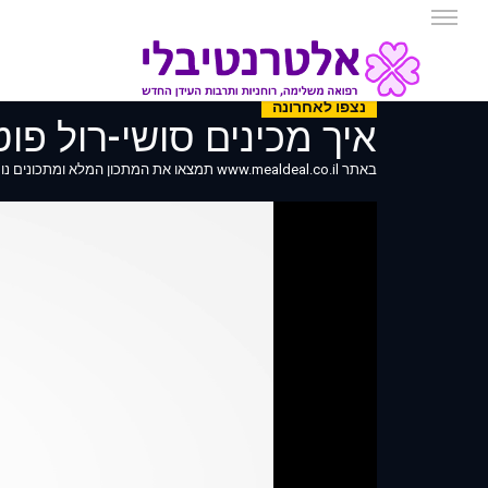
נצפו לאחרונה
איך מכינים סושי-רול פ
באתר www.mealdeal.co.il תמצאו את המתכון המלא ומתכונים נוספים,מסעדות בכל הארץ,שפים,ארועים,ודילים שווים בתחום האוכל....