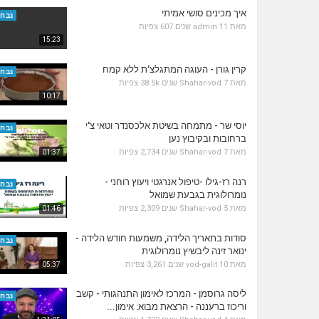
איך מכינים סושי אמיתי
נבחר
מאת
11 שנים
admin
607 צפיות
15:23
קרין גורן - העוגה המתגלצ’ת ללא קמח
נבחר
מאת
7 שנים
Shahar-vod
38.5k צפיות
10:17
יוסי שר - מתמחה בשיטת אלכסנדר וטאי צ'י
נבחר
ברחובות ובקיבוץ נען
מאת
7 שנים
Shahar-vod
2,734 צפיות
01:37
רנה רז-גילו -טיפול אנרגטי ויעוץ רוחני -
נבחר
נומרולוגית בגבעת שמואל
מאת
5 שנים
Shahar-vod
2,309 צפיות
01:46
סודות בתאריך הלידה, משמעות חודש הלידה -
נבחר
ינואר זינה ליבשיץ נומרולוגית
מאת
10 שנים
vod-galit
3,261 צפיות
05:37
ליסה גרוסמן - המרכז לאימון התנהגותי - קשב
נבחר
וריכוז ברעננה - הרצאת מבוא: אימון...