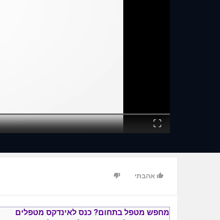
Fullscreen
אהבתי
מחפש מטפל בתחום?
כנס ל
אינדקס מטפלים