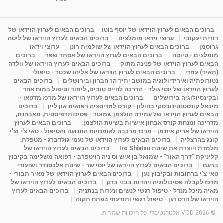
מדיטציה בדמיון מודרך - היכרות עם האני הפנימי
מאת
11 שנים
admin
3,649 צפיות
ברוכים הבאים לערוץ הוידאו של יוסף בוטו
ברוכים הבאים לערוץ הוידאו של
09:12
דורית יעקובי
ערוצי וידאו מומלצים
ברוכים הבאים לערוץ הוידאו של ליסה
גרוסמן
ברוכים הבאים לערוץ הוידאו של שולמית רונן
ערוצי וידאו
מומלצים - טיוטה
ברוכים הבאים לערוץ הוידאו של אסתר שפר
ברוכים
פנינה מתוק - מרכז "נתיב הלב" בהרצליה-
הבאים לערוץ הוידאו של פנינה מתוק
ברוכים הבאים לערוץ הוידאו של וולדה
מדיטציה-התחדשות
(תאיר) עוזרי
ברוכים הבאים לערוץ הוידאו של אליהו שכטר - טיפולי
15:49
מאת
6 שנים
Shahar-vod
2,146 צפיות
נטורופתיה ואירידיולוגיה במושב יתיר הר חברון ובירושלים
ברוכים הבאים
לערוץ הוידאו של יוסי גולד - הדרכה לחיים טובים, לימוד וטיפול במוח אחד
ובקינסיולוגיה בירושלים
ברוכים הבאים לערוץ הוידאו של מרכז מדטאו -
מיכאל קונסטנטינובסקי בחולון - קורס למדיטציה רפואית און ליין
ברוכים
הבאים לערוץ הוידאו של עמירה הולצמן שמוטר - פסיכותרפיסטית, מאבחנת,
מדריכה ומנחת קורס אבחון אישיות בשיטת הולצמן.
ברוכים הבאים לערוץ
הוידאו של אריק איזנמן - מרכז מרכבה לאומנויות התנועה והטיפול - טאי צ'י וצ'י
קונג בהרצליה
ברוכים הבאים לערוץ הוידאו של נעמי גולדברג - מטפלת,
מלמדת ויוצרת את שיטת Iro Shiatsu
ברוכים הבאים לערוץ הוידאו של
קליניקת "דרך האור" - שמואל בן איש וסוניה רויטפרב - רפואה משלימה בקיבוץ
ברעם
ברוכים הבאים לערוץ הוידאו של יוסי שר - שיטת אלכסנדר ושיעורי
טאי צ'י ברחובות ובקיבוץ נען
ברוכים הבאים לערוץ הוידאו של מאיר תבורי -
מרכז לקבלה פסיכולוגיה ויהדות בבני ברק
ברוכים הבאים לערוץ הוידאו של
מאיה מיכל מנדל - טיפול רגשי לנשים ונערות בנתניה
ברוכים הבאים לערוץ
הוידאו של הדס דגן - טיפול רגשי ותודעתי בפתח תקוה
© 2026 VOD אלטרנטיבלי. כל הזכויות שמורות.