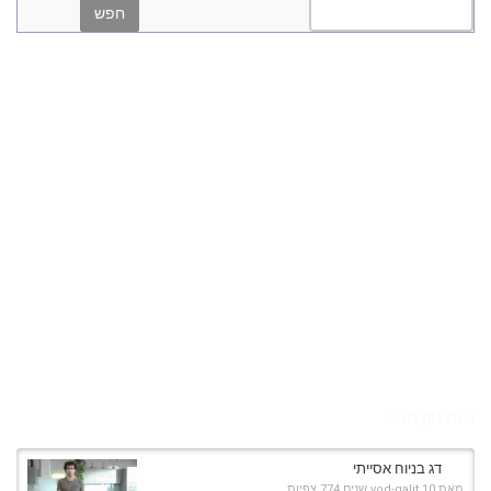
הסרטון הבא
דג בניוח אסייתי
מאת
10 שנים
vod-galit
774 צפיות