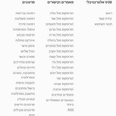
VOD אלטרנטיבלי
מאמרים וקישורים
סרטונים
פרק 36 - אוכל אסייתי במינה טומיי
מאת
10 שנים
vod-galit
815 צפיות
27:31
ראשי
הורוסקופ מזל טלה
רפואה ובריאות
יצירת קשר
הורוסקופ מזל שור
רפואה משלימה
קרין גורן - העוגה המתגלצ’ת ללא קמח
תנאי השימוש
הורוסקופ מזל תאומים
רפואה סינית
מאת
7 שנים
Shahar-vod
38.5k צפיות
הורוסקופ מזל סרטן
טיפולי נטורופתיה
הורוסקופ מזל אריה
תרופות סבתא
10:17
הורוסקופ מזל בתולה
אינדקס מחלות
יוסי שר - מתמחה בשיטת אלכסנדר וטאי צ'י
הורוסקופ מזל מאזניים
אימון אישי
ברחובות ובקיבוץ נען
הורוסקופ מזל עקרב
הגיל שלישי
מאת
7 שנים
Shahar-vod
2,738 צפיות
הורוסקופ מזל קשת
ספורט וכושר
01:37
הורוסקופ מזל גדי
קורסים ומדריכים
רנה רז-גילו -טיפול אנרגטי ויעוץ רוחני - נומרולוגית
הורוסקופ מזל דלי
תיירות וטיולים
בגבעת שמואל
הורוסקופ מזל דגים
מיסטיקה, טארוט
01:46
מאת
5 שנים
Shahar-vod
2,314 צפיות
ונומרולוגיה
הורוסקופ יומי
העצמה אישית
הורוסקופ שבועי
סודות בתאריך הלידה, משמעות חודש הלידה -
בישול ומתכונים
הורוסקופ אהבה
ינואר זינה ליבשיץ נומרולוגית
מחשבון נומרולוגיה
05:37
מאת
10 שנים
vod-galit
3,263 צפיות
מאמרים אחרונים
טארוט אונליין
המאמרים הפופולריים
ביותר
סרטונים חדשים
ליסה גרוסמן - המרכז לאימון התנהגותי - קשב
וריכוז ברעננה - הרצאת מבוא: אימון להצלחה של...
RSS
סרטונים מובילים
1:31:05
מאת
4 שנים
Shahar-vod
1,736 צפיות
RSS