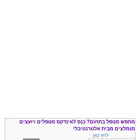
מחפש מטפל בתחום?
כנס ל
אינדקס מטפלים ויועצים
מומלצים
מבית אלטרנטיבלי
הקלד שם, או
לחץ כאן