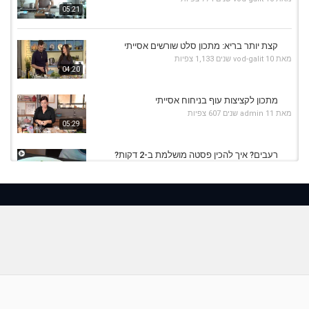
05:21
קצת יותר בריא: מתכון סלט שורשים אסייתי
מאת
10 שנים
vod-galit
1,133 צפיות
04:20
מתכון לקציצות עוף בניחוח אסייתי
מאת
11 שנים
admin
607 צפיות
05:29
רעבים? איך להכין פסטה מושלמת ב-2 דקות?
מאת
10 שנים
vod-galit
604 צפיות
03:38
איך להכין ממרח עגבניות מיובשות או ממרח זיתים
(טפנד...
03:43
מאת
10 שנים
vod-galit
908 צפיות
מתכון למרק אסייתי ב 4 דקות עם מיכל צפיר
מאת
11 שנים
admin
640 צפיות
04:00