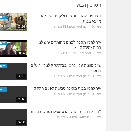
הסרטון הבא
כיצד ניתן להכין תמציות וליקרים של צמחי
נבחר
מרפא בבית.
מאת
10 שנים
vod-galit
831 צפיות
07:26
איך להכין מסכה לפנים מחומרים שיש לנו
נבחר
בבית -מיכל לוין -...
מאת
7 שנים
Liem-vod
890 צפיות
10:24
שייק מזונות על | להכין בבית שייק לניקוי רעלים
נבחר
מהגוף
מאת
10 שנים
vod-galit
552 צפיות
04:21
איך להכין בבית מסיכה טבעית לפנים חלק 3
נבחר
מאת
10 שנים
vod-galit
597 צפיות
03:16
״בריאה בבית״ להכין קוסמטיקה טבעית בבית
מאת
11 שנים
admin
604 צפיות
06:00