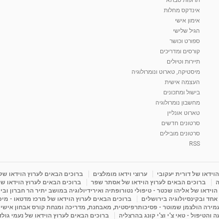
אינדקס מחלות
אימון אישי
הגיל שלישי
ספורט וכושר
קורסים ומדריכים
תיירות וטיולים
מיסטיקה, טארוט ונומרולוגיה
העצמה אישית
בישול ומתכונים
מחשבון נומרולוגיה
טארוט אונליין
סרטונים חדשים
סרטונים מובילים
RSS
וידאו של דורית יעקובי
ערוצי וידאו מומלצים
ברוכים הבאים לערוץ הוידאו של
ה
ברוכים הבאים לערוץ הוידאו של אסתר שפר
ברוכים הבאים לערוץ הוידאו של
וידאו של אליהו שכטר - טיפולי נטורופתיה ואירידיולוגיה במושב יתיר הר חברון ובי
 אחד ובקינסיולוגיה בירושלים
ברוכים הבאים לערוץ הוידאו של מרכז מדטאו - מיכא
עמירה הולצמן שמוטר - פסיכותרפיסטית, מאבחנת, מדריכה ומנחת קורס אבחון אישי
והטיפול - טאי צ'י וצ'י קונג בהרצליה
ברוכים הבאים לערוץ הוידאו של נעמי גול