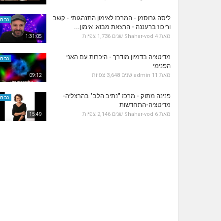
ליסה גרוסמן - המרכז לאימון התנהגותי - קשב
נבחר
וריכוז ברעננה - הרצאת מבוא: אימון...
מאת
4 שנים
Shahar-vod
1,736 צפיות
1:31:05
מדיטציה בדמיון מודרך - היכרות עם האני
נבחר
הפנימי
מאת
11 שנים
admin
3,648 צפיות
09:12
פנינה מתוק - מרכז "נתיב הלב" בהרצליה-
נבחר
מדיטציה-התחדשות
מאת
6 שנים
Shahar-vod
2,146 צפיות
15:49