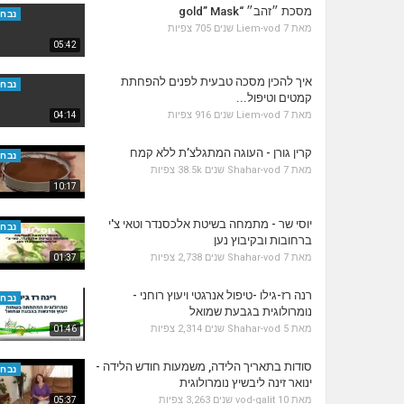
מסכת ״זהב״ “gold” Mask
נבחר
מאת
7 שנים
Liem-vod
705 צפיות
05:42
איך להכין מסכה טבעית לפנים להפחתת
נבחר
קמטים וטיפול...
מאת
7 שנים
Liem-vod
916 צפיות
04:14
קרין גורן - העוגה המתגלצ’ת ללא קמח
נבחר
מאת
7 שנים
Shahar-vod
38.5k צפיות
10:17
יוסי שר - מתמחה בשיטת אלכסנדר וטאי צ'י
נבחר
ברחובות ובקיבוץ נען
מאת
7 שנים
Shahar-vod
2,738 צפיות
01:37
רנה רז-גילו -טיפול אנרגטי ויעוץ רוחני -
נבחר
נומרולוגית בגבעת שמואל
מאת
5 שנים
Shahar-vod
2,314 צפיות
01:46
סודות בתאריך הלידה, משמעות חודש הלידה -
נבחר
ינואר זינה ליבשיץ נומרולוגית
מאת
10 שנים
vod-galit
3,263 צפיות
05:37