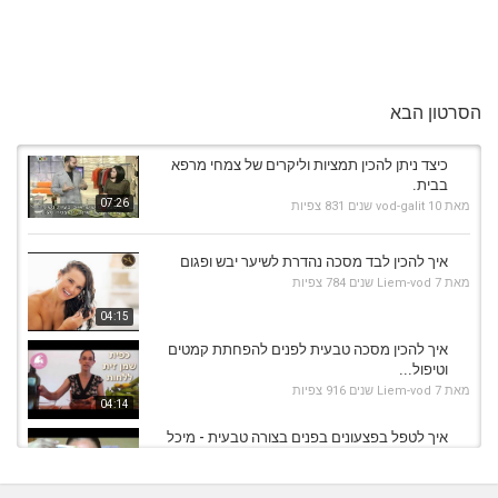
הסרטון הבא
כיצד ניתן להכין תמציות וליקרים של צמחי מרפא
בבית.
07:26
מאת
10 שנים
vod-galit
831 צפיות
איך להכין לבד מסכה נהדרת לשיער יבש ופגום
מאת
7 שנים
Liem-vod
784 צפיות
04:15
איך להכין מסכה טבעית לפנים להפחתת קמטים
וטיפול...
מאת
7 שנים
Liem-vod
916 צפיות
04:14
איך לטפל בפצעונים בפנים בצורה טבעית - מיכל
לוין מגלה
מאת
7 שנים
Liem-vod
772 צפיות
15:43