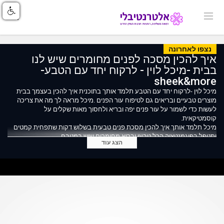
נצפו לאחרונה
איך להכין מסכה לפנים מחומרים שיש לנו
בבית -מיכל לוין - לרקוח יחד עם הטבע-
sheek&more
מיכל לוין -לרקוח יחד עם הטבע תלמד אותך בתוכנית איך להכין בעצמך בבית
מוצרים טבעיים ובריאים גם לטיפוח עור הפנים .מיכל מראה לך מה את צריכה
לעשות כדי לשמור על עור פנים יפה ובריא ולחסוך מאות שקלים על
קוסמטיקאית.
מיכל תלמד אותך איך להכין מסכת פנים טבעית בשלוש דקות שתפחית קמטים
ותטפל בפיגמנטציה הכל טבעי ובריא מחומרים שיש במטבח
הצג עוד
אתר הבית של מיכל לוין לרקוח יחד עם הטבע
https://levinteva.co.il/