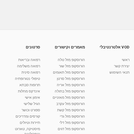
איך להכין מסכת זהב בבית מ 2 רכיבים שנותנת
זוהר ולחות...
מאת
7 שנים
Liem-vod
780 צפיות
17:48
איך להכין בבית מסיכה טבעית לפנים חלק 3
מאת
10 שנים
vod-galit
597 צפיות
03:16
VOD אלטרנטיבלי
מאמרים וקישורים
סרטונים
״בריאה בבית״ להכין קוסמטיקה טבעית בבית
ראשי
הורוסקופ מזל טלה
רפואה ובריאות
מאת
11 שנים
admin
604 צפיות
06:00
יצירת קשר
הורוסקופ מזל שור
רפואה משלימה
תנאי השימוש
הורוסקופ מזל תאומים
רפואה סינית
קרין גורן - העוגה המתגלצ’ת ללא קמח
הורוסקופ מזל סרטן
טיפולי נטורופתיה
מאת
7 שנים
Shahar-vod
38.5k צפיות
הורוסקופ מזל אריה
תרופות סבתא
הורוסקופ מזל בתולה
אינדקס מחלות
10:17
הורוסקופ מזל מאזניים
אימון אישי
יוסי שר - מתמחה בשיטת אלכסנדר וטאי צ'י
הורוסקופ מזל עקרב
הגיל שלישי
ברחובות ובקיבוץ נען
הורוסקופ מזל קשת
ספורט וכושר
מאת
7 שנים
Shahar-vod
2,738 צפיות
הורוסקופ מזל גדי
קורסים ומדריכים
01:37
הורוסקופ מזל דלי
תיירות וטיולים
רנה רז-גילו -טיפול אנרגטי ויעוץ רוחני - נומרולוגית
הורוסקופ מזל דגים
מיסטיקה, טארוט
בגבעת שמואל
ונומרולוגיה