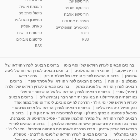
הורוסקופ יומי
01:46
מאת
5 שנים
Shahar-vod
2,315 צפיות
העצמה אישית
הורוסקופ שבועי
בישול ומתכונים
הורוסקופ אהבה
סודות בתאריך הלידה, משמעות חודש הלידה -
מחשבון נומרולוגיה
ינואר זינה ליבשיץ נומרולוגית
מאמרים אחרונים
טארוט אונליין
05:37
מאת
10 שנים
vod-galit
3,263 צפיות
המאמרים הפופולריים
ביותר
סרטונים חדשים
RSS
סרטונים מובילים
ליסה גרוסמן - המרכז לאימון התנהגותי - קשב
וריכוז ברעננה - הרצאת מבוא: אימון להצלחה של...
RSS
1:31:05
מאת
4 שנים
Shahar-vod
1,736 צפיות
מדיטציה בדמיון מודרך - היכרות עם האני הפנימי
ברוכים הבאים לערוץ הוידאו של יוסף בוטו
ברוכים הבאים לערוץ הוידאו של
דורית יעקובי
ערוצי וידאו מומלצים
ברוכים הבאים לערוץ הוידאו של ליסה
מאת
11 שנים
admin
3,649 צפיות
09:12
גרוסמן
ברוכים הבאים לערוץ הוידאו של שולמית רונן
ערוצי וידאו
מומלצים - טיוטה
ברוכים הבאים לערוץ הוידאו של אסתר שפר
ברוכים
הבאים לערוץ הוידאו של פנינה מתוק
ברוכים הבאים לערוץ הוידאו של וולדה
פנינה מתוק - מרכז "נתיב הלב" בהרצליה-
(תאיר) עוזרי
ברוכים הבאים לערוץ הוידאו של אליהו שכטר - טיפולי
מדיטציה-התחדשות
נטורופתיה ואירידיולוגיה במושב יתיר הר חברון ובירושלים
ברוכים הבאים
15:49
מאת
6 שנים
Shahar-vod
2,146 צפיות
לערוץ הוידאו של יוסי גולד - הדרכה לחיים טובים, לימוד וטיפול במוח אחד
ובקינסיולוגיה בירושלים
ברוכים הבאים לערוץ הוידאו של מרכז מדטאו -
מיכאל קונסטנטינובסקי בחולון - קורס למדיטציה רפואית און ליין
ברוכים
הבאים לערוץ הוידאו של עמירה הולצמן שמוטר - פסיכותרפיסטית, מאבחנת,
מדריכה ומנחת קורס אבחון אישיות בשיטת הולצמן.
ברוכים הבאים לערוץ
הוידאו של אריק איזנמן - מרכז מרכבה לאומנויות התנועה והטיפול - טאי צ'י וצ'י
קונג בהרצליה
ברוכים הבאים לערוץ הוידאו של נעמי גולדברג - מטפלת,
מלמדת ויוצרת את שיטת Iro Shiatsu
ברוכים הבאים לערוץ הוידאו של