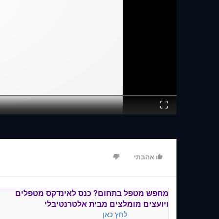
Fullscreen
אהבתי
מחפש מטפל בתחום?
כנס ל
אינדקס מטפלים
ויועצים
מומלצים
מבית אלטרנטיבלי
הקלד שם, או
לחץ כאן