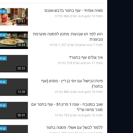
מאיה אמיתי - עוף בתנור בדבש ואננס
נבחר
מאת
10 שנים
vod-galit
866 צפיות
01:41
רגע לפני חג שבועות: מתכון לפסטה מוקרמת
נבחר
טבעונית
מאת
7 שנים
Shahar-vod
1,357 צפיות
04:54
איך צולים עוף בתנור?
נבחר
מאת
11 שנים
admin
518 צפיות
02:32
פינת הבישול עם יוסי בן דיין - מסחן (עוף
נבחר
בתנור)
מאת
10 שנים
vod-galit
866 צפיות
12:03
שגב במטבח - עונה 1 פרק 51 - עוף בתנור עם
נבחר
סוכר מרווה וצי'לי
מאת
10 שנים
vod-galit
763 צפיות
05:01
ללמוד לבשל עם אשלי: פסטה בתנור
נבחר