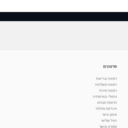
סרטונים
רפואה ובריאות
רפואה משלימה
רפואה סינית
טיפולי נטורופתיה
תרופות סבתא
אינדקס מחלות
אימון אישי
הגיל שלישי
ספורט וכושר