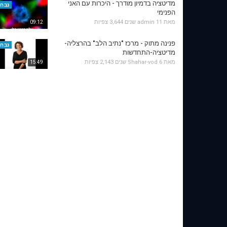
מדיטציה בדמיון מודרך - היכרות עם האני
נבחר
הפנימי
מאת
11 שנים
admin
3,644 צפיות
09:12
פנינה מתוק - מרכז "נתיב הלב" בהרצליה-
נבחר
מדיטציה-התחדשות
מאת
6 שנים
Shahar-vod
2,143 צפיות
15:49