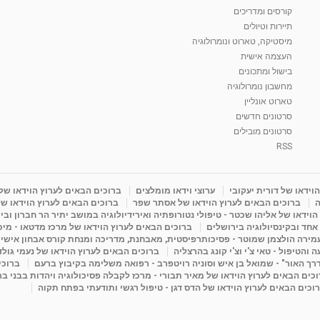
קורסים ומדריכים
תיירות וטיולים
מיסטיקה, טארוט ונומרולוגיה
העצמה אישית
בישול ומתכונים
מחשבון נומרולוגיה
טארוט אונליין
סרטונים חדשים
סרטונים מובילים
RSS
וידאו של דורית יעקובי
ערוצי וידאו מומלצים
ברוכים הבאים לערוץ הוידאו של
ה
ברוכים הבאים לערוץ הוידאו של אסתר שפר
ברוכים הבאים לערוץ הוידאו של
וידאו של אליהו שכטר - טיפולי נטורופתיה ואירידיולוגיה במושב יתיר הר חברון ובי
 אחד ובקינסיולוגיה בירושלים
ברוכים הבאים לערוץ הוידאו של מרכז מדטאו - מיכא
עמירה הולצמן שמוטר - פסיכותרפיסטית, מאבחנת, מדריכה ומנחת קורס אבחון אישי
והטיפול - טאי צ'י וצ'י קונג בהרצליה
ברוכים הבאים לערוץ הוידאו של נעמי גול
דרך האור" - שמואל בן איש וסוניה רויטפרב - רפואה משלימה בקיבוץ ברעם
ברוכי
כים הבאים לערוץ הוידאו של מאיר תבורי - מרכז לקבלה פסיכולוגיה ויהדות בבני ב
וכים הבאים לערוץ הוידאו של הדס דגן - טיפול רגשי ותודעתי בפתח תקוה