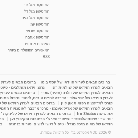
הורוסקופ מזל גדי
הורוסקופ מזל דלי
הורוסקופ מזל דגים
הורוסקופ יומי
הורוסקופ שבועי
הורוסקופ אהבה
מאמרים אחרונים
המאמרים הפופולריים ביותר
RSS
ברוכים הבאים לערוץ הוידאו של יוסף בוטו
ברוכים הבאים לערוץ ה
הבאים לערוץ הוידאו של שולמית רונן
ערוצי וידאו מומלצים - טיוט
הבאים לערוץ הוידאו של וולדה (תאיר) עוזרי
ברוכים הבאים לערוץ ה
לערוץ הוידאו של יוסי גולד - הדרכה לחיים טובים, לימוד וטיפול במוח
קורס למדיטציה רפואית און ליין
ברוכים הבאים לערוץ הוידאו של 
הבאים לערוץ הוידאו של אריק איזנמן - מרכז מרכבה לאומנויות התנועה 
את שיטת Iro Shiatsu
ברוכים הבאים לערוץ הוידאו של קליניקת "
יוסי שר - שיטת אלכסנדר ושיעורי טאי צ'י ברחובות ובקיבוץ נען
ברו
הוידאו של מאיה מיכל מנדל - טיפול רגשי לנשים ונערות בנתניה
בר
© 2026 VOD אלטרנטיבלי. כל הזכויות שמורות.