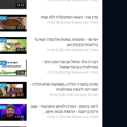
מאת
7 שנים
Shahar-vod
1,206 צפיות
14:12
קרין גורן - העוגה המתגלצ’ת ללא קמח
נבחר
מאת
7 שנים
Shahar-vod
38.5k צפיות
10:17
יוסי שר - מתמחה בשיטת אלכסנדר וטאי צ'י
נבחר
ברחובות ובקיבוץ נען
מאת
7 שנים
Shahar-vod
2,734 צפיות
01:37
רנה רז-גילו -טיפול אנרגטי ויעוץ רוחני -
נבחר
נומרולוגית בגבעת שמואל
מאת
5 שנים
Shahar-vod
2,309 צפיות
01:46
סודות בתאריך הלידה, משמעות חודש הלידה -
נבחר
ינואר זינה ליבשיץ נומרולוגית
מאת
10 שנים
vod-galit
3,261 צפיות
05:37
ליסה גרוסמן - המרכז לאימון התנהגותי - קשב
נבחר
וריכוז ברעננה - הרצאת מבוא: אימון...
מאת
4 שנים
Shahar-vod
1,732 צפיות
1:31:05