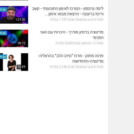
ליסה גרוסמן - המרכז לאימון התנהגותי - קשב
נבחר
וריכוז ברעננה - הרצאת מבוא: אימון...
מאת
4 שנים
Shahar-vod
1,737 צפיות
1:31:05
מדיטציה בדמיון מודרך - היכרות עם האני
נבחר
הפנימי
מאת
11 שנים
admin
3,650 צפיות
09:12
פנינה מתוק - מרכז "נתיב הלב" בהרצליה-
נבחר
מדיטציה-התחדשות
מאת
6 שנים
Shahar-vod
2,146 צפיות
15:49