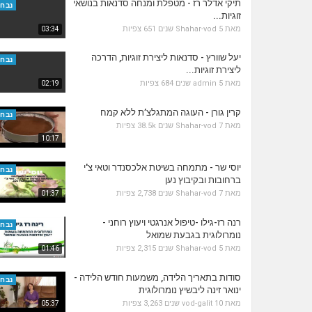
תיקי אדלר רז - מטפלת ומנחה סדנאות בנושאי
נבחר
זוגיות...
מאת
5 שנים
Shahar-vod
651 צפיות
03:34
יעל שוורץ - סדנאות ליצירת זוגיות, הדרכה
נבחר
ליצירת זוגיות...
מאת
5 שנים
admin
684 צפיות
02:19
קרין גורן - העוגה המתגלצ’ת ללא קמח
נבחר
מאת
7 שנים
Shahar-vod
38.5k צפיות
10:17
יוסי שר - מתמחה בשיטת אלכסנדר וטאי צ'י
נבחר
ברחובות ובקיבוץ נען
מאת
7 שנים
Shahar-vod
2,738 צפיות
01:37
רנה רז-גילו -טיפול אנרגטי ויעוץ רוחני -
נבחר
נומרולוגית בגבעת שמואל
מאת
5 שנים
Shahar-vod
2,315 צפיות
01:46
סודות בתאריך הלידה, משמעות חודש הלידה -
נבחר
ינואר זינה ליבשיץ נומרולוגית
מאת
10 שנים
vod-galit
3,263 צפיות
05:37