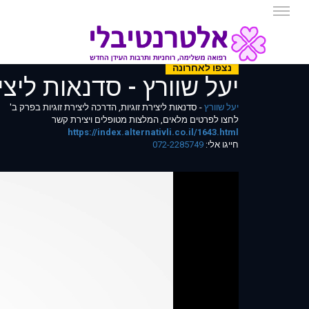
נצפו לאחרונה
יעל שוורץ - סדנאות ליצי
יעל שוורץ
- סדנאות ליצירת זוגיות, הדרכה ליצירת זוגיות בפרק ב'
לחצו לפרטים מלאים, המלצות מטופלים ויצירת קשר
https://index.alternativli.co.il/1643.html
חייגו אלי:
072-2285749