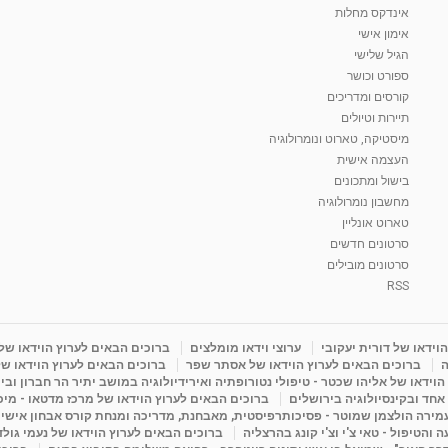
אינדקס מחלות
אימון אישי
הגיל שלישי
ספורט וכושר
קורסים ומדריכים
תיירות וטיולים
מיסטיקה, טארוט ונומרולוגיה
העצמה אישית
בישול ומתכונים
מחשבון נומרולוגיה
טארוט אונליין
סרטונים חדשים
סרטונים מובילים
RSS
וידאו של דורית יעקובי
ערוצי וידאו מומלצים
ברוכים הבאים לערוץ הוידאו של
ה
ברוכים הבאים לערוץ הוידאו של אסתר שפר
ברוכים הבאים לערוץ הוידאו של
וידאו של אליהו שכטר - טיפולי נטורופתיה ואירידיולוגיה במושב יתיר הר חברון ובי
 אחד ובקינסיולוגיה בירושלים
ברוכים הבאים לערוץ הוידאו של מרכז מדטאו - מיכא
עמירה הולצמן שמוטר - פסיכותרפיסטית, מאבחנת, מדריכה ומנחת קורס אבחון אישי
והטיפול - טאי צ'י וצ'י קונג בהרצליה
ברוכים הבאים לערוץ הוידאו של נעמי גול