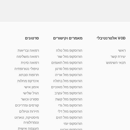
איילה בן איטח - כלים גבוהים לצמיחה אישית-
סרטון 3
מאת
8 שנים
Liem-vod
603 צפיות
02:12
איילה בן איטח – אימון אישי ועסקי בנהריה-
שיעורים...
41:56
מאת
4 שנים
Shahar-vod
1,201 צפיות
VOD אלטרנטיבלי
מאמרים וקישורים
סרטונים
איילה בן איטח - מטפלת להעצמה ושינויים בחיים
ראשי
הורוסקופ מזל טלה
רפואה ובריאות
מאמנת...
יצירת קשר
הורוסקופ מזל שור
רפואה משלימה
01:41
מאת
6 שנים
Shahar-vod
595 צפיות
תנאי השימוש
הורוסקופ מזל תאומים
רפואה סינית
הורוסקופ מזל סרטן
טיפולי נטורופתיה
קרין גורן - העוגה המתגלצ’ת ללא קמח
הורוסקופ מזל אריה
תרופות סבתא
מאת
7 שנים
Shahar-vod
38.5k צפיות
הורוסקופ מזל בתולה
אינדקס מחלות
הורוסקופ מזל מאזניים
10:17
אימון אישי
הורוסקופ מזל עקרב
הגיל שלישי
יוסי שר - מתמחה בשיטת אלכסנדר וטאי צ'י
הורוסקופ מזל קשת
ספורט וכושר
ברחובות ובקיבוץ נען
הורוסקופ מזל גדי
קורסים ומדריכים
מאת
7 שנים
Shahar-vod
2,738 צפיות
01:37
הורוסקופ מזל דלי
תיירות וטיולים
הורוסקופ מזל דגים
מיסטיקה, טארוט
רנה רז-גילו -טיפול אנרגטי ויעוץ רוחני - נומרולוגית
ונומרולוגיה
בגבעת שמואל
הורוסקופ יומי
01:46
העצמה אישית
מאת
5 שנים
Shahar-vod
2,315 צפיות
הורוסקופ שבועי