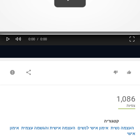
ss
Loaded
: 0%
0%
Play
Mute
Fullscreen
Current
Duration
0:00
/
0:00
Time
Time
1,086
צפיות
קטגוריה
העצמה נשית
אימון אישי לנשים
העצמה אישית והגשמה עצמית
אימון
אישי