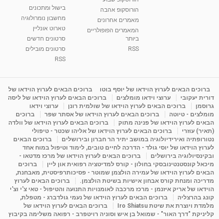
בישול ומתכונים
הורוסקופ אהבה
מחשבון נומרולוגיה
סודות בתאריך הלידה, משמעות חודש הלידה -
מאמרים אחרונים
ינואר זינה ליבשיץ נומרולוגית
טארוט אונליין
המאמרים הפופולריים
05:37
מאת
10 שנים
vod-galit
3,264 צפיות
ביותר
סרטונים חדשים
RSS
סרטונים מובילים
ליסה גרוסמן - המרכז לאימון התנהגותי - קשב
RSS
וריכוז ברעננה - הרצאת מבוא: אימון להצלחה של...
1:31:05
מאת
4 שנים
Shahar-vod
1,738 צפיות
ברוכים הבאים לערוץ הוידאו של יוסף בוטו
ברוכים הבאים לערוץ הוידאו של
מדיטציה בדמיון מודרך - היכרות עם האני הפנימי
דורית יעקובי
ערוצי וידאו מומלצים
ברוכים הבאים לערוץ הוידאו של ליסה
מאת
11 שנים
admin
3,650 צפיות
גרוסמן
ברוכים הבאים לערוץ הוידאו של שולמית רונן
ערוצי וידאו
09:12
מומלצים - טיוטה
ברוכים הבאים לערוץ הוידאו של אסתר שפר
ברוכים
הבאים לערוץ הוידאו של פנינה מתוק
ברוכים הבאים לערוץ הוידאו של וולדה
(תאיר) עוזרי
ברוכים הבאים לערוץ הוידאו של אליהו שכטר - טיפולי
פנינה מתוק - מרכז "נתיב הלב" בהרצליה-
נטורופתיה ואירידיולוגיה במושב יתיר הר חברון ובירושלים
ברוכים הבאים
מדיטציה-התחדשות
לערוץ הוידאו של יוסי גולד - הדרכה לחיים טובים, לימוד וטיפול במוח אחד
15:49
מאת
6 שנים
Shahar-vod
2,146 צפיות
ובקינסיולוגיה בירושלים
ברוכים הבאים לערוץ הוידאו של מרכז מדטאו -
מיכאל קונסטנטינובסקי בחולון - קורס למדיטציה רפואית און ליין
ברוכים
הבאים לערוץ הוידאו של עמירה הולצמן שמוטר - פסיכותרפיסטית, מאבחנת,
מדריכה ומנחת קורס אבחון אישיות בשיטת הולצמן.
ברוכים הבאים לערוץ
הוידאו של אריק איזנמן - מרכז מרכבה לאומנויות התנועה והטיפול - טאי צ'י וצ'י
קונג בהרצליה
ברוכים הבאים לערוץ הוידאו של נעמי גולדברג - מטפלת,
מלמדת ויוצרת את שיטת Iro Shiatsu
ברוכים הבאים לערוץ הוידאו של
קליניקת "דרך האור" - שמואל בן איש וסוניה רויטפרב - רפואה משלימה בקיבוץ