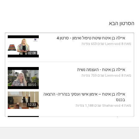
הסרטון הבא
איילה בן איטח שיטת טיפול ואימון - סרטון 4
מאת
8 שנים
Liem-vod
653 צפיות
02:08
איילה בן איטח - העצמה נשית
מאת
8 שנים
Liem-vod
759 צפיות
00:50
איילה בן איטח – אימון אישי ועסקי בנהריה- הרצאה
בכנס
12:33
מאת
4 שנים
Shahar-vod
1,188 צפיות
מיכל המעצימה - מסרים בתקשור ואימון אישי
לנשים בתל...
26:04
מאת
5 שנים
Shahar-vod
669 צפיות