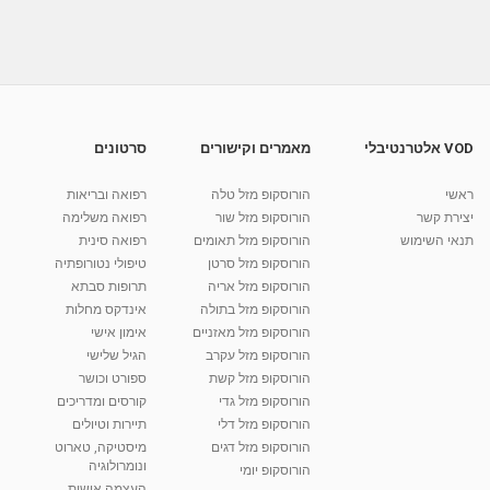
אוריה עמית - שחרור תנועות האגן FI- מורה
ומטפלת בשיטת...
מאת
8 שנים
Liem-vod
1,009 צפיות
00:52
יעל אפלבוים כליף - מורה ומטפלת בפלדנקרייז
ברמת גן
07:28
מאת
5 חודשים
Shahar-vod
1,480 צפיות
VOD אלטרנטיבלי
מאמרים וקישורים
סרטונים
אוריה עמית - ארבע נקודות מגדירות את הטריטוריה
של הגב-...
ראשי
הורוסקופ מזל טלה
רפואה ובריאות
מאת
8 שנים
Liem-vod
963 צפיות
יצירת קשר
הורוסקופ מזל שור
רפואה משלימה
09:05
תנאי השימוש
הורוסקופ מזל תאומים
רפואה סינית
קרין גורן - העוגה המתגלצ’ת ללא קמח
הורוסקופ מזל סרטן
טיפולי נטורופתיה
מאת
7 שנים
Shahar-vod
38.5k צפיות
הורוסקופ מזל אריה
תרופות סבתא
הורוסקופ מזל בתולה
אינדקס מחלות
10:17
הורוסקופ מזל מאזניים
אימון אישי
יוסי שר - מתמחה בשיטת אלכסנדר וטאי צ'י
הורוסקופ מזל עקרב
הגיל שלישי
ברחובות ובקיבוץ נען
הורוסקופ מזל קשת
ספורט וכושר
מאת
7 שנים
Shahar-vod
2,734 צפיות
הורוסקופ מזל גדי
קורסים ומדריכים
01:37
הורוסקופ מזל דלי
תיירות וטיולים
רנה רז-גילו -טיפול אנרגטי ויעוץ רוחני - נומרולוגית
הורוסקופ מזל דגים
מיסטיקה, טארוט
בגבעת שמואל
ונומרולוגיה
הורוסקופ יומי
01:46
מאת
5 שנים
Shahar-vod
2,310 צפיות
העצמה אישית