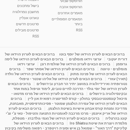
הורוסקופ שבועי
בישול ומתכונים
הורוסקופ אהבה
סודות בתאריך הלידה, משמעות חודש הלידה -
מחשבון נומרולוגיה
ינואר זינה ליבשיץ נומרולוגית
מאמרים אחרונים
טארוט אונליין
05:37
מאת
10 שנים
vod-galit
3,261 צפיות
המאמרים הפופולריים
ביותר
סרטונים חדשים
RSS
סרטונים מובילים
ליסה גרוסמן - המרכז לאימון התנהגותי - קשב
וריכוז ברעננה - הרצאת מבוא: אימון להצלחה של...
RSS
1:31:05
מאת
4 שנים
Shahar-vod
1,732 צפיות
מדיטציה בדמיון מודרך - היכרות עם האני הפנימי
ברוכים הבאים לערוץ הוידאו של יוסף בוטו
ברוכים הבאים לערוץ הוידאו של
דורית יעקובי
ערוצי וידאו מומלצים
ברוכים הבאים לערוץ הוידאו של ליסה
מאת
11 שנים
admin
3,644 צפיות
09:12
גרוסמן
ברוכים הבאים לערוץ הוידאו של שולמית רונן
ערוצי וידאו
מומלצים - טיוטה
ברוכים הבאים לערוץ הוידאו של אסתר שפר
ברוכים
הבאים לערוץ הוידאו של פנינה מתוק
ברוכים הבאים לערוץ הוידאו של וולדה
פנינה מתוק - מרכז "נתיב הלב" בהרצליה-
(תאיר) עוזרי
ברוכים הבאים לערוץ הוידאו של אליהו שכטר - טיפולי
מדיטציה-התחדשות
נטורופתיה ואירידיולוגיה במושב יתיר הר חברון ובירושלים
ברוכים הבאים
15:49
מאת
6 שנים
Shahar-vod
2,143 צפיות
לערוץ הוידאו של יוסי גולד - הדרכה לחיים טובים, לימוד וטיפול במוח אחד
ובקינסיולוגיה בירושלים
ברוכים הבאים לערוץ הוידאו של מרכז מדטאו -
מיכאל קונסטנטינובסקי בחולון - קורס למדיטציה רפואית און ליין
ברוכים
הבאים לערוץ הוידאו של עמירה הולצמן שמוטר - פסיכותרפיסטית, מאבחנת,
מדריכה ומנחת קורס אבחון אישיות בשיטת הולצמן.
ברוכים הבאים לערוץ
הוידאו של אריק איזנמן - מרכז מרכבה לאומנויות התנועה והטיפול - טאי צ'י וצ'י
קונג בהרצליה
ברוכים הבאים לערוץ הוידאו של נעמי גולדברג - מטפלת,
מלמדת ויוצרת את שיטת Iro Shiatsu
ברוכים הבאים לערוץ הוידאו של
קליניקת "דרך האור" - שמואל בן איש וסוניה רויטפרב - רפואה משלימה בקיבוץ