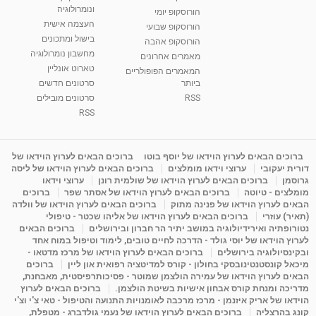
ונומרולוגיה
בגבעת שמואל
הורוסקופ יומי
01:46
העצמה אישית
מאת
5 שנים
Shahar-vod
2,314 צפיות
הורוסקופ שבועי
בישול ומתכונים
הורוסקופ אהבה
מחשבון נומרולוגיה
סודות בתאריך הלידה, משמעות חודש הלידה -
מאמרים אחרונים
ינואר זינה ליבשיץ נומרולוגית
טארוט אונליין
המאמרים הפופולריים
05:37
מאת
10 שנים
vod-galit
3,263 צפיות
ביותר
סרטונים חדשים
RSS
סרטונים מובילים
ליסה גרוסמן - המרכז לאימון התנהגותי - קשב
RSS
וריכוז ברעננה - הרצאת מבוא: אימון להצלחה של...
1:31:05
מאת
4 שנים
Shahar-vod
1,736 צפיות
ברוכים הבאים לערוץ הוידאו של יוסף בוטו
ברוכים הבאים לערוץ הוידאו של
מדיטציה בדמיון מודרך - היכרות עם האני הפנימי
דורית יעקובי
ערוצי וידאו מומלצים
ברוכים הבאים לערוץ הוידאו של ליסה
מאת
11 שנים
admin
3,649 צפיות
גרוסמן
ברוכים הבאים לערוץ הוידאו של שולמית רונן
ערוצי וידאו
09:12
מומלצים - טיוטה
ברוכים הבאים לערוץ הוידאו של אסתר שפר
ברוכים
הבאים לערוץ הוידאו של פנינה מתוק
ברוכים הבאים לערוץ הוידאו של וולדה
(תאיר) עוזרי
ברוכים הבאים לערוץ הוידאו של אליהו שכטר - טיפולי
פנינה מתוק - מרכז "נתיב הלב" בהרצליה-
נטורופתיה ואירידיולוגיה במושב יתיר הר חברון ובירושלים
ברוכים הבאים
מדיטציה-התחדשות
לערוץ הוידאו של יוסי גולד - הדרכה לחיים טובים, לימוד וטיפול במוח אחד
15:49
מאת
6 שנים
Shahar-vod
2,146 צפיות
ובקינסיולוגיה בירושלים
ברוכים הבאים לערוץ הוידאו של מרכז מדטאו -
מיכאל קונסטנטינובסקי בחולון - קורס למדיטציה רפואית און ליין
ברוכים
הבאים לערוץ הוידאו של עמירה הולצמן שמוטר - פסיכותרפיסטית, מאבחנת,
מדריכה ומנחת קורס אבחון אישיות בשיטת הולצמן.
ברוכים הבאים לערוץ
הוידאו של אריק איזנמן - מרכז מרכבה לאומנויות התנועה והטיפול - טאי צ'י וצ'י
קונג בהרצליה
ברוכים הבאים לערוץ הוידאו של נעמי גולדברג - מטפלת,