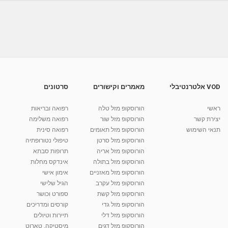
מאת
8 שנים
Liem-vod
1,009 צפיות
00:52
אוריה עמית - אקו בית - מוצרים אקולוגיים לבית -
מכינים...
10:19
מאת
4 שנים
Shahar-vod
720 צפיות
חוזרים לבית הספר עם ראש נקי מכינים-מורז צמחי
מרפא...
05:02
מאת
10 שנים
vod-galit
692 צפיות
VOD אלטרנטיבלי
מאמרים וקישורים
סרטונים
אוריה עמית - ארבע נקודות מגדירות את הטריטוריה
ראשי
הורוסקופ מזל טלה
רפואה ובריאות
של הגב-...
יצירת קשר
הורוסקופ מזל שור
רפואה משלימה
מאת
8 שנים
Liem-vod
964 צפיות
תנאי השימוש
הורוסקופ מזל תאומים
רפואה סינית
09:05
הורוסקופ מזל סרטן
טיפולי נטורופתיה
קרין גורן - העוגה המתגלצ’ת ללא קמח
הורוסקופ מזל אריה
תרופות סבתא
מאת
7 שנים
Shahar-vod
38.5k צפיות
הורוסקופ מזל בתולה
אינדקס מחלות
הורוסקופ מזל מאזניים
10:17
אימון אישי
הורוסקופ מזל עקרב
הגיל שלישי
יוסי שר - מתמחה בשיטת אלכסנדר וטאי צ'י
הורוסקופ מזל קשת
ספורט וכושר
ברחובות ובקיבוץ נען
הורוסקופ מזל גדי
קורסים ומדריכים
מאת
7 שנים
Shahar-vod
2,738 צפיות
01:37
הורוסקופ מזל דלי
תיירות וטיולים
הורוסקופ מזל דגים
מיסטיקה, טארוט
רנה רז-גילו -טיפול אנרגטי ויעוץ רוחני - נומרולוגית