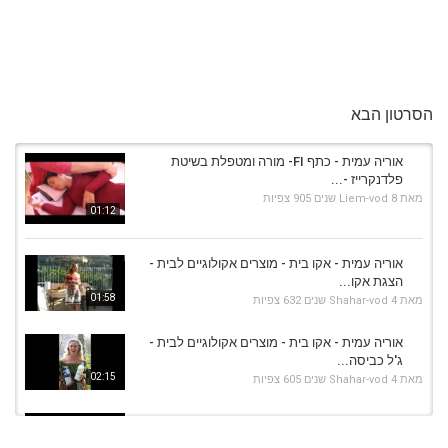
הסרטון הבא
אוריה עמית - כתף FI- מורה ומטפלת בשיטת
פלדנקרייז -...
מאת
8 שנים
Liem-vod
905 צפיות
01:12
אוריה עמית - אקו בית - מוצרים אקולוגיים לבית -
הצגת אקו...
01:58
מאת
4 שנים
Shahar-vod
632 צפיות
אוריה עמית - אקו בית - מוצרים אקולוגיים לבית -
ג'ל כביסה...
02:15
מאת
4 שנים
Shahar-vod
605 צפיות
אוריה עמית - שחרור תנועות האגן FI- מורה
ומטפלת בשיטת...