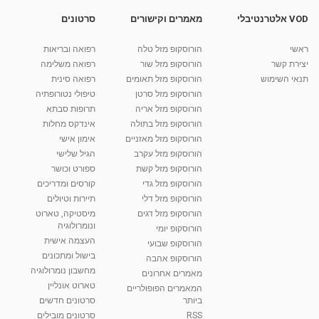
VOD אלטרנטיבלי
מאמרים וקישורים
סרטונים
BeOK תרופות סבתא לכל מחלה
מאת
10 שנים
vod-galit
615 צפיות
04:02
ראשי
הורוסקופ מזל טלה
רפואה ובריאות
יצירת קשר
הורוסקופ מזל שור
רפואה משלימה
קרין גורן - העוגה המתגלצ’ת ללא קמח
תנאי השימוש
הורוסקופ מזל תאומים
רפואה סינית
מאת
7 שנים
Shahar-vod
38.5k צפיות
הורוסקופ מזל סרטן
טיפולי נטורופתיה
הורוסקופ מזל אריה
תרופות סבתא
10:17
הורוסקופ מזל בתולה
אינדקס מחלות
יוסי שר - מתמחה בשיטת אלכסנדר וטאי צ'י
הורוסקופ מזל מאזניים
אימון אישי
ברחובות ובקיבוץ נען
הורוסקופ מזל עקרב
הגיל שלישי
מאת
7 שנים
Shahar-vod
2,738 צפיות
הורוסקופ מזל קשת
ספורט וכושר
01:37
הורוסקופ מזל גדי
קורסים ומדריכים
רנה רז-גילו -טיפול אנרגטי ויעוץ רוחני - נומרולוגית
הורוסקופ מזל דלי
תיירות וטיולים
בגבעת שמואל
הורוסקופ מזל דגים
מיסטיקה, טארוט
01:46
מאת
5 שנים
Shahar-vod
2,315 צפיות
ונומרולוגיה
הורוסקופ יומי
העצמה אישית
הורוסקופ שבועי
סודות בתאריך הלידה, משמעות חודש הלידה -
בישול ומתכונים
הורוסקופ אהבה
ינואר זינה ליבשיץ נומרולוגית
מחשבון נומרולוגיה
05:37
מאת
10 שנים
vod-galit
3,264 צפיות
מאמרים אחרונים
טארוט אונליין
המאמרים הפופולריים
ביותר
סרטונים חדשים
ליסה גרוסמן - המרכז לאימון התנהגותי - קשב
וריכוז ברעננה - הרצאת מבוא: אימון להצלחה של...
RSS
סרטונים מובילים