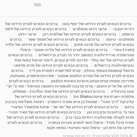
1:31:05
מאת
4 שנים
Shahar-vod
1,737 צפיות
RSS
מדיטציה בדמיון מודרך - היכרות עם האני הפנימי
מאת
11 שנים
admin
3,650 צפיות
ברוכים הבאים לערוץ הוידאו של יוסף בוטו
ברוכים הבאים לערוץ הוידאו של
09:12
דורית יעקובי
ערוצי וידאו מומלצים
ברוכים הבאים לערוץ הוידאו של ליסה
גרוסמן
ברוכים הבאים לערוץ הוידאו של שולמית רונן
ערוצי וידאו
מומלצים - טיוטה
ברוכים הבאים לערוץ הוידאו של אסתר שפר
ברוכים
פנינה מתוק - מרכז "נתיב הלב" בהרצליה-
הבאים לערוץ הוידאו של פנינה מתוק
ברוכים הבאים לערוץ הוידאו של וולדה
מדיטציה-התחדשות
(תאיר) עוזרי
ברוכים הבאים לערוץ הוידאו של אליהו שכטר - טיפולי
15:49
מאת
6 שנים
Shahar-vod
2,146 צפיות
נטורופתיה ואירידיולוגיה במושב יתיר הר חברון ובירושלים
ברוכים הבאים
לערוץ הוידאו של יוסי גולד - הדרכה לחיים טובים, לימוד וטיפול במוח אחד
ובקינסיולוגיה בירושלים
ברוכים הבאים לערוץ הוידאו של מרכז מדטאו -
מיכאל קונסטנטינובסקי בחולון - קורס למדיטציה רפואית און ליין
ברוכים
הבאים לערוץ הוידאו של עמירה הולצמן שמוטר - פסיכותרפיסטית, מאבחנת,
מדריכה ומנחת קורס אבחון אישיות בשיטת הולצמן.
ברוכים הבאים לערוץ
הוידאו של אריק איזנמן - מרכז מרכבה לאומנויות התנועה והטיפול - טאי צ'י וצ'י
קונג בהרצליה
ברוכים הבאים לערוץ הוידאו של נעמי גולדברג - מטפלת,
מלמדת ויוצרת את שיטת Iro Shiatsu
ברוכים הבאים לערוץ הוידאו של
קליניקת "דרך האור" - שמואל בן איש וסוניה רויטפרב - רפואה משלימה בקיבוץ
ברעם
ברוכים הבאים לערוץ הוידאו של יוסי שר - שיטת אלכסנדר ושיעורי
טאי צ'י ברחובות ובקיבוץ נען
ברוכים הבאים לערוץ הוידאו של מאיר תבורי -
מרכז לקבלה פסיכולוגיה ויהדות בבני ברק
ברוכים הבאים לערוץ הוידאו של
מאיה מיכל מנדל - טיפול רגשי לנשים ונערות בנתניה
ברוכים הבאים לערוץ
הוידאו של הדס דגן - טיפול רגשי ותודעתי בפתח תקוה
© 2026 VOD אלטרנטיבלי. כל הזכויות שמורות.