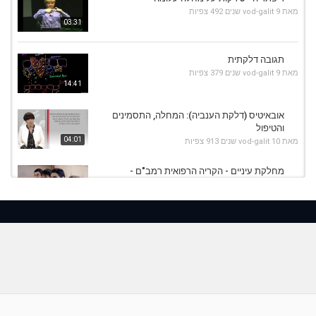
מאת
9 שנים
vod-galit
492 צפיות
03:31
תגובה דלקתית
מאת
9 שנים
vod-galit
379 צפיות
14:41
אובאיטיס (דלקת הענביה): המחלה, התסמינים
והטיפול
04:01
מאת
10 שנים
vod-galit
913 צפיות
מחלקת עיניים - הקריה הרפואית רמב"ם -
אובאיטיס
03:23
מאת
9 שנים
vod-galit
410 צפיות
פיברומיאלגיה - מחלה בלתי נראית.
מאת
11 שנים
vod-galit
512 צפיות
10:26
הפטיטיס סי - הייתה מחלה ואיננה עוד
מאת
9 שנים
vod-galit
372 צפיות
20:34