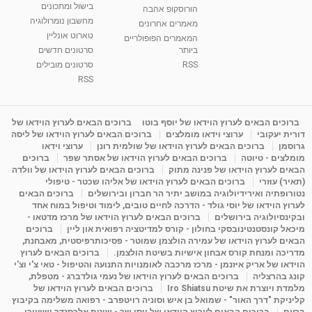
בישול ומתכונים
הורוסקופ אהבה
מחשבון נומרולוגיה
מאמרים אחרונים
טארוט אונליין
המאמרים הפופולריים
ביותר
סרטונים חדשים
RSS
סרטונים מובילים
RSS
ברוכים הבאים לערוץ הוידאו של יוסף בוטו
ברוכים הבאים לערוץ הוידאו של
דורית יעקובי
ערוצי וידאו מומלצים
ברוכים הבאים לערוץ הוידאו של ליסה
גרוסמן
ברוכים הבאים לערוץ הוידאו של שולמית רונן
ערוצי וידאו
מומלצים - טיוטה
ברוכים הבאים לערוץ הוידאו של אסתר שפר
ברוכים
הבאים לערוץ הוידאו של פנינה מתוק
ברוכים הבאים לערוץ הוידאו של וולדה
(תאיר) עוזרי
ברוכים הבאים לערוץ הוידאו של אליהו שכטר - טיפולי
נטורופתיה ואירידיולוגיה במושב יתיר הר חברון ובירושלים
ברוכים הבאים
לערוץ הוידאו של יוסי גולד - הדרכה לחיים טובים, לימוד וטיפול במוח אחד
ובקינסיולוגיה בירושלים
ברוכים הבאים לערוץ הוידאו של מרכז מדטאו -
מיכאל קונסטנטינובסקי בחולון - קורס למדיטציה רפואית און ליין
ברוכים
הבאים לערוץ הוידאו של עמירה הולצמן שמוטר - פסיכותרפיסטית, מאבחנת,
מדריכה ומנחת קורס אבחון אישיות בשיטת הולצמן.
ברוכים הבאים לערוץ
הוידאו של אריק איזנמן - מרכז מרכבה לאומנויות התנועה והטיפול - טאי צ'י וצ'י
קונג בהרצליה
ברוכים הבאים לערוץ הוידאו של נעמי גולדברג - מטפלת,
מלמדת ויוצרת את שיטת Iro Shiatsu
ברוכים הבאים לערוץ הוידאו של
קליניקת "דרך האור" - שמואל בן איש וסוניה רויטפרב - רפואה משלימה בקיבוץ
ברעם
ברוכים הבאים לערוץ הוידאו של יוסי שר - שיטת אלכסנדר ושיעורי