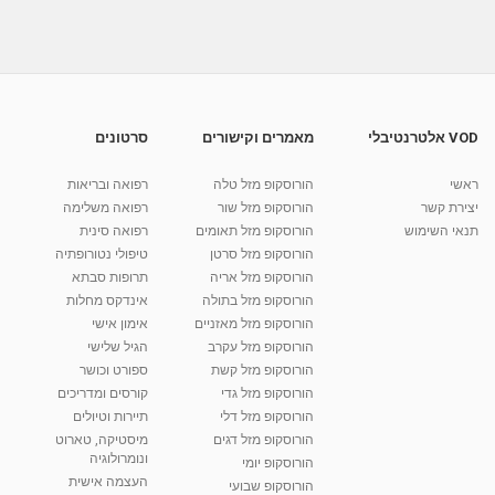
VOD אלטרנטיבלי
מאמרים וקישורים
סרטונים
ראשי
הורוסקופ מזל טלה
רפואה ובריאות
יצירת קשר
הורוסקופ מזל שור
רפואה משלימה
תנאי השימוש
הורוסקופ מזל תאומים
רפואה סינית
הורוסקופ מזל סרטן
טיפולי נטורופתיה
הורוסקופ מזל אריה
תרופות סבתא
הורוסקופ מזל בתולה
אינדקס מחלות
הורוסקופ מזל מאזניים
אימון אישי
הורוסקופ מזל עקרב
הגיל שלישי
הורוסקופ מזל קשת
ספורט וכושר
הורוסקופ מזל גדי
קורסים ומדריכים
הורוסקופ מזל דלי
תיירות וטיולים
הורוסקופ מזל דגים
מיסטיקה, טארוט
ונומרולוגיה
הורוסקופ יומי
העצמה אישית
הורוסקופ שבועי