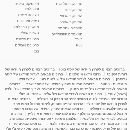
הורוסקופ מזל דגים
מיסטיקה, טארוט
ונומרולוגיה
הורוסקופ יומי
העצמה אישית
הורוסקופ שבועי
בישול ומתכונים
הורוסקופ אהבה
מחשבון נומרולוגיה
מאמרים אחרונים
טארוט אונליין
המאמרים הפופולריים
ביותר
סרטונים חדשים
RSS
סרטונים מובילים
RSS
ברוכים הבאים לערוץ הוידאו של יוסף בוטו
ברוכים הבאים לערוץ הוידאו של
דורית יעקובי
ערוצי וידאו מומלצים
ברוכים הבאים לערוץ הוידאו של ליסה
גרוסמן
ברוכים הבאים לערוץ הוידאו של שולמית רונן
ערוצי וידאו
מומלצים - טיוטה
ברוכים הבאים לערוץ הוידאו של אסתר שפר
ברוכים
הבאים לערוץ הוידאו של פנינה מתוק
ברוכים הבאים לערוץ הוידאו של וולדה
(תאיר) עוזרי
ברוכים הבאים לערוץ הוידאו של אליהו שכטר - טיפולי
נטורופתיה ואירידיולוגיה במושב יתיר הר חברון ובירושלים
ברוכים הבאים
לערוץ הוידאו של יוסי גולד - הדרכה לחיים טובים, לימוד וטיפול במוח אחד
ובקינסיולוגיה בירושלים
ברוכים הבאים לערוץ הוידאו של מרכז מדטאו -
מיכאל קונסטנטינובסקי בחולון - קורס למדיטציה רפואית און ליין
ברוכים
הבאים לערוץ הוידאו של עמירה הולצמן שמוטר - פסיכותרפיסטית, מאבחנת,
מדריכה ומנחת קורס אבחון אישיות בשיטת הולצמן.
ברוכים הבאים לערוץ
הוידאו של אריק איזנמן - מרכז מרכבה לאומנויות התנועה והטיפול - טאי צ'י וצ'י