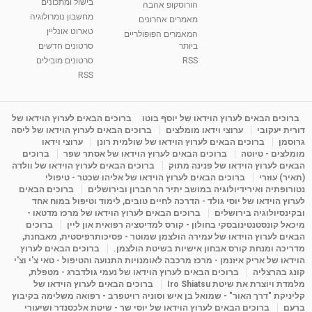
בישול ומתכונים
הורוסקופ אהבה
מחשבון נומרולוגיה
מאמרים אחרונים
טארוט אונליין
המאמרים הפופולריים
ביותר
סרטונים חדשים
RSS
סרטונים מובילים
RSS
ברוכים הבאים לערוץ הוידאו של יוסף בוטו
ברוכים הבאים לערוץ הוידאו של
דורית יעקובי
ערוצי וידאו מומלצים
ברוכים הבאים לערוץ הוידאו של ליסה
גרוסמן
ברוכים הבאים לערוץ הוידאו של שולמית רונן
ערוצי וידאו
מומלצים - טיוטה
ברוכים הבאים לערוץ הוידאו של אסתר שפר
ברוכים
הבאים לערוץ הוידאו של פנינה מתוק
ברוכים הבאים לערוץ הוידאו של וולדה
(תאיר) עוזרי
ברוכים הבאים לערוץ הוידאו של אליהו שכטר - טיפולי
נטורופתיה ואירידיולוגיה במושב יתיר הר חברון ובירושלים
ברוכים הבאים
לערוץ הוידאו של יוסי גולד - הדרכה לחיים טובים, לימוד וטיפול במוח אחד
ובקינסיולוגיה בירושלים
ברוכים הבאים לערוץ הוידאו של מרכז מדטאו -
מיכאל קונסטנטינובסקי בחולון - קורס למדיטציה רפואית און ליין
ברוכים
הבאים לערוץ הוידאו של עמירה הולצמן שמוטר - פסיכותרפיסטית, מאבחנת,
מדריכה ומנחת קורס אבחון אישיות בשיטת הולצמן.
ברוכים הבאים לערוץ
הוידאו של אריק איזנמן - מרכז מרכבה לאומנויות התנועה והטיפול - טאי צ'י וצ'י
קונג בהרצליה
ברוכים הבאים לערוץ הוידאו של נעמי גולדברג - מטפלת,
מלמדת ויוצרת את שיטת Iro Shiatsu
ברוכים הבאים לערוץ הוידאו של
קליניקת "דרך האור" - שמואל בן איש וסוניה רויטפרב - רפואה משלימה בקיבוץ
ברעם
ברוכים הבאים לערוץ הוידאו של יוסי שר - שיטת אלכסנדר ושיעורי