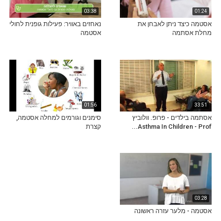
03:38
01:24
אסטמה כיצד ניתן לאבחן את
נאחזים באוויר: פעילות גופנית לחולי
מחלת אסתמה
אסטמה
01:56
33:51
אסתמה בילדים - פרופ. וולוביץ
סימנים וגורמים למחלה אסטמה,
Asthma In Children - Prof...
קצרת
03:28
אסטמה - מלער עזרה ראשונה