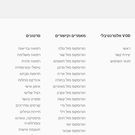
VOD אלטרנטיבלי
מאמרים וקישורים
סרטונים
ראשי
הורוסקופ מזל טלה
רפואה ובריאות
יצירת קשר
הורוסקופ מזל שור
רפואה משלימה
תנאי השימוש
הורוסקופ מזל תאומים
רפואה סינית
הורוסקופ מזל סרטן
טיפולי נטורופתיה
הורוסקופ מזל אריה
תרופות סבתא
הורוסקופ מזל בתולה
אינדקס מחלות
הורוסקופ מזל מאזניים
אימון אישי
הורוסקופ מזל עקרב
הגיל שלישי
הורוסקופ מזל קשת
ספורט וכושר
הורוסקופ מזל גדי
קורסים ומדריכים
הורוסקופ מזל דלי
תיירות וטיולים
הורוסקופ מזל דגים
מיסטיקה, טארוט
ונומרולוגיה
הורוסקופ יומי
העצמה אישית
הורוסקופ שבועי