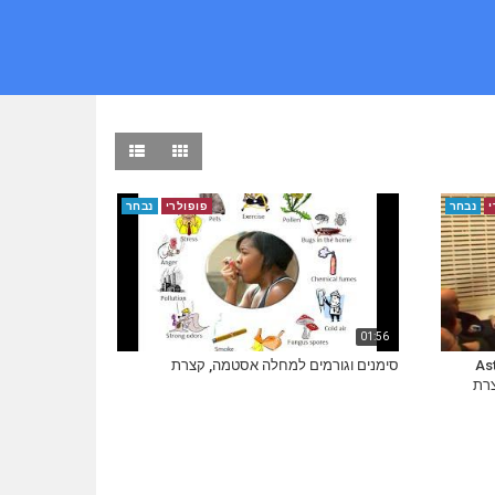
י
נבחר
פופולרי
נבחר
01:56
ץ Asthma In
סימנים וגורמים למחלה אסטמה, קצרת