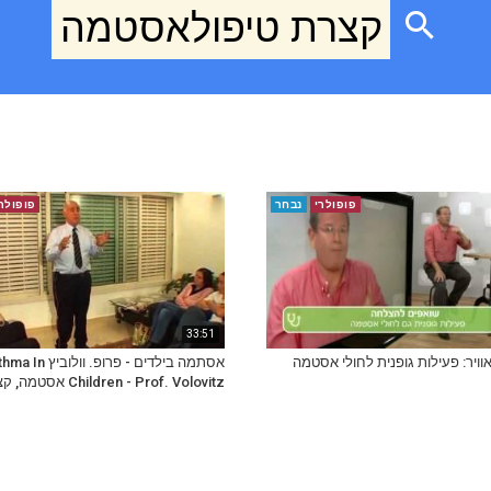
קצרת טיפולאסטמה
פופולרי
נבחר
פופולר
33:51
וויר: פעילות גופנית לחולי אסטמה
אסתמה בילדים - פרופ. וולובי
Children - Prof. Volovitz אסטמה, קצרת