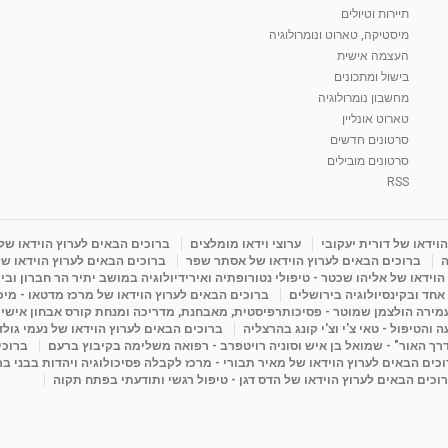
תיירות וטיולים
מיסטיקה, טארוט ונומרולוגיה
העצמה אישית
בישול ומתכונים
מחשבון נומרולוגיה
טארוט אונליין
סרטונים חדשים
סרטונים מובילים
RSS
וידאו של דורית יעקובי
ערוצי וידאו מומלצים
ברוכים הבאים לערוץ הוידאו של
ה
ברוכים הבאים לערוץ הוידאו של אסתר שפר
ברוכים הבאים לערוץ הוידאו של
וידאו של אליהו שכטר - טיפולי נטורופתיה ואירידיולוגיה במושב יתיר הר חברון ובי
 אחד ובקינסיולוגיה בירושלים
ברוכים הבאים לערוץ הוידאו של מרכז מדטאו - מיכא
עמירה הולצמן שמוטר - פסיכותרפיסטית, מאבחנת, מדריכה ומנחת קורס אבחון אישי
והטיפול - טאי צ'י וצ'י קונג בהרצליה
ברוכים הבאים לערוץ הוידאו של נעמי גול
דרך האור" - שמואל בן איש וסוניה רויטפרב - רפואה משלימה בקיבוץ ברעם
ברוכי
כים הבאים לערוץ הוידאו של מאיר תבורי - מרכז לקבלה פסיכולוגיה ויהדות בבני ב
וכים הבאים לערוץ הוידאו של הדס דגן - טיפול רגשי ותודעתי בפתח תקוה