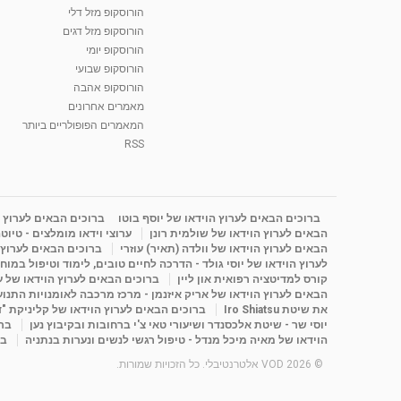
הורוסקופ מזל דלי
הורוסקופ מזל דגים
הורוסקופ יומי
הורוסקופ שבועי
הורוסקופ אהבה
מאמרים אחרונים
המאמרים הפופולריים ביותר
RSS
ברוכים הבאים לערוץ הוידאו של יוסף בוטו
ברוכים הבאים לערוץ ה
הבאים לערוץ הוידאו של שולמית רונן
ערוצי וידאו מומלצים - טיוט
הבאים לערוץ הוידאו של וולדה (תאיר) עוזרי
ברוכים הבאים לערוץ ה
לערוץ הוידאו של יוסי גולד - הדרכה לחיים טובים, לימוד וטיפול במוח
קורס למדיטציה רפואית און ליין
ברוכים הבאים לערוץ הוידאו של 
הבאים לערוץ הוידאו של אריק איזנמן - מרכז מרכבה לאומנויות התנועה 
את שיטת Iro Shiatsu
ברוכים הבאים לערוץ הוידאו של קליניקת "
יוסי שר - שיטת אלכסנדר ושיעורי טאי צ'י ברחובות ובקיבוץ נען
ברו
הוידאו של מאיה מיכל מנדל - טיפול רגשי לנשים ונערות בנתניה
בר
© 2026 VOD אלטרנטיבלי. כל הזכויות שמורות.