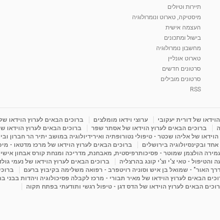
תיירות וטיולים
מיסטיקה, טארוט ונומרולוגיה
העצמה אישית
בישול ומתכונים
מחשבון נומרולוגיה
טארוט אונליין
סרטונים חדשים
סרטונים מובילים
RSS
וידאו של דורית יעקובי
ערוצי וידאו מומלצים
ברוכים הבאים לערוץ הוידאו של
ה
ברוכים הבאים לערוץ הוידאו של אסתר שפר
ברוכים הבאים לערוץ הוידאו של
וידאו של אליהו שכטר - טיפולי נטורופתיה ואירידיולוגיה במושב יתיר הר חברון ובי
 אחד ובקינסיולוגיה בירושלים
ברוכים הבאים לערוץ הוידאו של מרכז מדטאו - מיכא
עמירה הולצמן שמוטר - פסיכותרפיסטית, מאבחנת, מדריכה ומנחת קורס אבחון אישי
והטיפול - טאי צ'י וצ'י קונג בהרצליה
ברוכים הבאים לערוץ הוידאו של נעמי גול
דרך האור" - שמואל בן איש וסוניה רויטפרב - רפואה משלימה בקיבוץ ברעם
ברוכי
כים הבאים לערוץ הוידאו של מאיר תבורי - מרכז לקבלה פסיכולוגיה ויהדות בבני ב
וכים הבאים לערוץ הוידאו של הדס דגן - טיפול רגשי ותודעתי בפתח תקוה