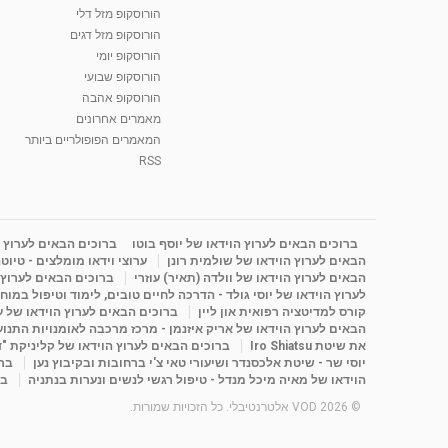
הורוסקופ מזל דלי
הורוסקופ מזל דגים
הורוסקופ יומי
הורוסקופ שבועי
הורוסקופ אהבה
מאמרים אחרונים
המאמרים הפופולריים ביותר
RSS
ברוכים הבאים לערוץ הוידאו של יוסף בוטו
ברוכים הבאים לערוץ ה
הבאים לערוץ הוידאו של שולמית רונן
ערוצי וידאו מומלצים - טיוט
הבאים לערוץ הוידאו של וולדה (תאיר) עוזרי
ברוכים הבאים לערוץ ה
לערוץ הוידאו של יוסי גולד - הדרכה לחיים טובים, לימוד וטיפול במוח
קורס למדיטציה רפואית און ליין
ברוכים הבאים לערוץ הוידאו של 
הבאים לערוץ הוידאו של אריק איזנמן - מרכז מרכבה לאומנויות התנועה 
את שיטת Iro Shiatsu
ברוכים הבאים לערוץ הוידאו של קליניקת "
יוסי שר - שיטת אלכסנדר ושיעורי טאי צ'י ברחובות ובקיבוץ נען
ברו
הוידאו של מאיה מיכל מנדל - טיפול רגשי לנשים ונערות בנתניה
בר
© 2026 VOD אלטרנטיבלי. כל הזכויות שמורות.