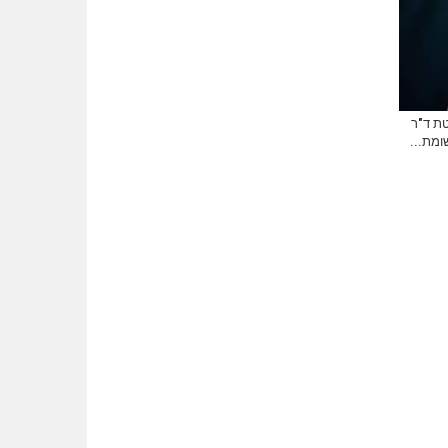
טת ד"ר
ומת...