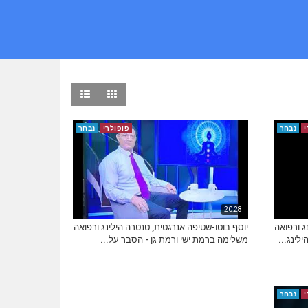
י
נבחר
פופולרי
נבחר
20:28
ג ורפואה
יוסף בוטו-שטיפה אנרגטית, טנטרה הילינג ורפואה
לינג...
משלימה ברמת ישי ורמת גן - הסבר על...
י
נבחר