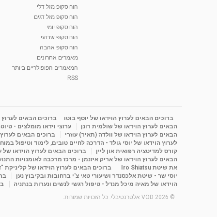
הורוסקופ מזל דלי
הורוסקופ מזל דגים
הורוסקופ יומי
הורוסקופ שבועי
הורוסקופ אהבה
מאמרים אחרונים
המאמרים הפופולריים ביותר
RSS
ברוכים הבאים לערוץ הוידאו של יוסף בוטו
ברוכים הבאים לערוץ ה
הבאים לערוץ הוידאו של שולמית רונן
ערוצי וידאו מומלצים - טיוט
הבאים לערוץ הוידאו של וולדה (תאיר) עוזרי
ברוכים הבאים לערוץ ה
לערוץ הוידאו של יוסי גולד - הדרכה לחיים טובים, לימוד וטיפול במוח
קורס למדיטציה רפואית און ליין
ברוכים הבאים לערוץ הוידאו של 
הבאים לערוץ הוידאו של אריק איזנמן - מרכז מרכבה לאומנויות התנועה 
את שיטת Iro Shiatsu
ברוכים הבאים לערוץ הוידאו של קליניקת "
יוסי שר - שיטת אלכסנדר ושיעורי טאי צ'י ברחובות ובקיבוץ נען
ברו
הוידאו של מאיה מיכל מנדל - טיפול רגשי לנשים ונערות בנתניה
בר
© 2026 VOD אלטרנטיבלי. כל הזכויות שמורות.