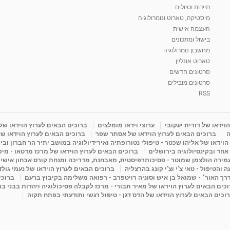
תיירות וטיולים
מיסטיקה, טארוט ונומרולוגיה
העצמה אישית
בישול ומתכונים
מחשבון נומרולוגיה
טארוט אונליין
סרטונים חדשים
סרטונים מובילים
RSS
וידאו של דורית יעקובי
ערוצי וידאו מומלצים
ברוכים הבאים לערוץ הוידאו של
ה
ברוכים הבאים לערוץ הוידאו של אסתר שפר
ברוכים הבאים לערוץ הוידאו של
וידאו של אליהו שכטר - טיפולי נטורופתיה ואירידיולוגיה במושב יתיר הר חברון ובי
 אחד ובקינסיולוגיה בירושלים
ברוכים הבאים לערוץ הוידאו של מרכז מדטאו - מיכא
עמירה הולצמן שמוטר - פסיכותרפיסטית, מאבחנת, מדריכה ומנחת קורס אבחון אישי
והטיפול - טאי צ'י וצ'י קונג בהרצליה
ברוכים הבאים לערוץ הוידאו של נעמי גול
דרך האור" - שמואל בן איש וסוניה רויטפרב - רפואה משלימה בקיבוץ ברעם
ברוכי
כים הבאים לערוץ הוידאו של מאיר תבורי - מרכז לקבלה פסיכולוגיה ויהדות בבני ב
וכים הבאים לערוץ הוידאו של הדס דגן - טיפול רגשי ותודעתי בפתח תקוה