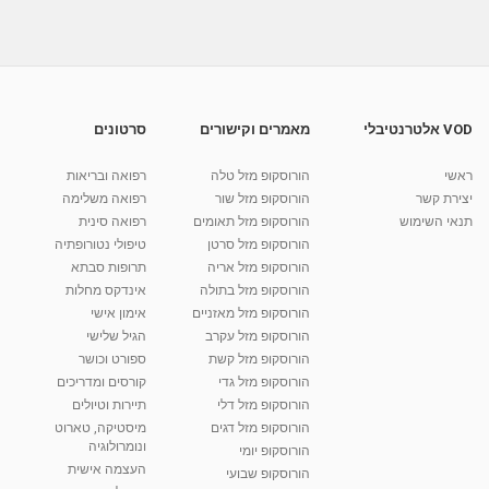
VOD אלטרנטיבלי
מאמרים וקישורים
סרטונים
ראשי
הורוסקופ מזל טלה
רפואה ובריאות
יצירת קשר
הורוסקופ מזל שור
רפואה משלימה
תנאי השימוש
הורוסקופ מזל תאומים
רפואה סינית
הורוסקופ מזל סרטן
טיפולי נטורופתיה
הורוסקופ מזל אריה
תרופות סבתא
הורוסקופ מזל בתולה
אינדקס מחלות
הורוסקופ מזל מאזניים
אימון אישי
הורוסקופ מזל עקרב
הגיל שלישי
הורוסקופ מזל קשת
ספורט וכושר
הורוסקופ מזל גדי
קורסים ומדריכים
הורוסקופ מזל דלי
תיירות וטיולים
הורוסקופ מזל דגים
מיסטיקה, טארוט
ונומרולוגיה
הורוסקופ יומי
העצמה אישית
הורוסקופ שבועי