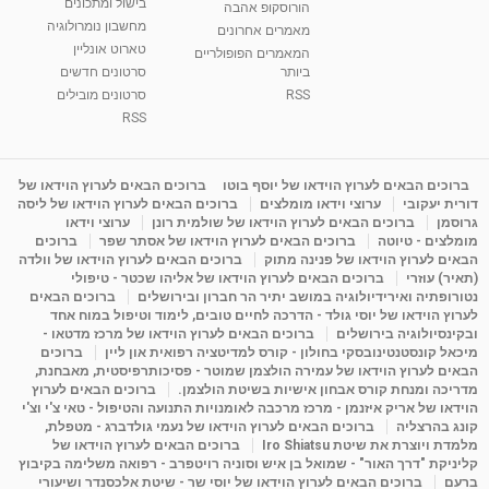
בישול ומתכונים
הורוסקופ אהבה
מחשבון נומרולוגיה
מאמרים אחרונים
טארוט אונליין
המאמרים הפופולריים
ביותר
סרטונים חדשים
RSS
סרטונים מובילים
RSS
ברוכים הבאים לערוץ הוידאו של יוסף בוטו
ברוכים הבאים לערוץ הוידאו של
דורית יעקובי
ערוצי וידאו מומלצים
ברוכים הבאים לערוץ הוידאו של ליסה
גרוסמן
ברוכים הבאים לערוץ הוידאו של שולמית רונן
ערוצי וידאו
מומלצים - טיוטה
ברוכים הבאים לערוץ הוידאו של אסתר שפר
ברוכים
הבאים לערוץ הוידאו של פנינה מתוק
ברוכים הבאים לערוץ הוידאו של וולדה
(תאיר) עוזרי
ברוכים הבאים לערוץ הוידאו של אליהו שכטר - טיפולי
נטורופתיה ואירידיולוגיה במושב יתיר הר חברון ובירושלים
ברוכים הבאים
לערוץ הוידאו של יוסי גולד - הדרכה לחיים טובים, לימוד וטיפול במוח אחד
ובקינסיולוגיה בירושלים
ברוכים הבאים לערוץ הוידאו של מרכז מדטאו -
מיכאל קונסטנטינובסקי בחולון - קורס למדיטציה רפואית און ליין
ברוכים
הבאים לערוץ הוידאו של עמירה הולצמן שמוטר - פסיכותרפיסטית, מאבחנת,
מדריכה ומנחת קורס אבחון אישיות בשיטת הולצמן.
ברוכים הבאים לערוץ
הוידאו של אריק איזנמן - מרכז מרכבה לאומנויות התנועה והטיפול - טאי צ'י וצ'י
קונג בהרצליה
ברוכים הבאים לערוץ הוידאו של נעמי גולדברג - מטפלת,
מלמדת ויוצרת את שיטת Iro Shiatsu
ברוכים הבאים לערוץ הוידאו של
קליניקת "דרך האור" - שמואל בן איש וסוניה רויטפרב - רפואה משלימה בקיבוץ
ברעם
ברוכים הבאים לערוץ הוידאו של יוסי שר - שיטת אלכסנדר ושיעורי