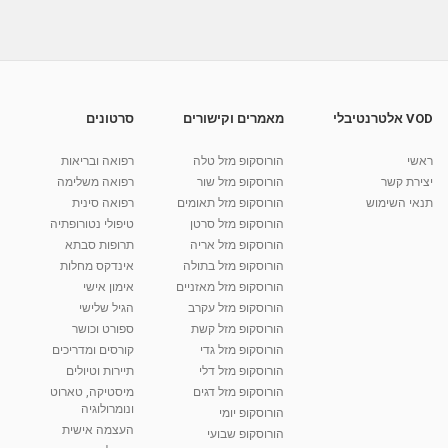
VOD אלטרנטיבלי
מאמרים וקישורים
סרטונים
ראשי
הורוסקופ מזל טלה
רפואה ובריאות
יצירת קשר
הורוסקופ מזל שור
רפואה משלימה
תנאי השימוש
הורוסקופ מזל תאומים
רפואה סינית
הורוסקופ מזל סרטן
טיפולי נטורופתיה
הורוסקופ מזל אריה
תרופות סבתא
הורוסקופ מזל בתולה
אינדקס מחלות
הורוסקופ מזל מאזניים
אימון אישי
הורוסקופ מזל עקרב
הגיל שלישי
הורוסקופ מזל קשת
ספורט וכושר
הורוסקופ מזל גדי
קורסים ומדריכים
הורוסקופ מזל דלי
תיירות וטיולים
הורוסקופ מזל דגים
מיסטיקה, טארוט
ונומרולוגיה
הורוסקופ יומי
העצמה אישית
הורוסקופ שבועי