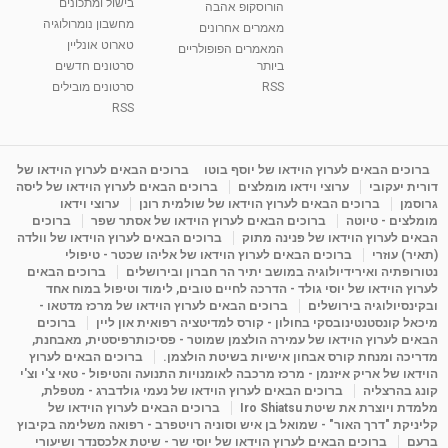
בישול ומתכונים
הורוסקופ אהבה
מחשבון נומרולוגיה
מאמרים אחרונים
טארוט אונליין
המאמרים הפופולריים
ביותר
סרטונים חדשים
RSS
סרטונים מובילים
RSS
ברוכים הבאים לערוץ הוידאו של יוסף בוטו
ברוכים הבאים לערוץ הוידאו של
דורית יעקובי
ערוצי וידאו מומלצים
ברוכים הבאים לערוץ הוידאו של ליסה
גרוסמן
ברוכים הבאים לערוץ הוידאו של שולמית רונן
ערוצי וידאו
מומלצים - טיוטה
ברוכים הבאים לערוץ הוידאו של אסתר שפר
ברוכים
הבאים לערוץ הוידאו של פנינה מתוק
ברוכים הבאים לערוץ הוידאו של וולדה
(תאיר) עוזרי
ברוכים הבאים לערוץ הוידאו של אליהו שכטר - טיפולי
נטורופתיה ואירידיולוגיה במושב יתיר הר חברון ובירושלים
ברוכים הבאים
לערוץ הוידאו של יוסי גולד - הדרכה לחיים טובים, לימוד וטיפול במוח אחד
ובקינסיולוגיה בירושלים
ברוכים הבאים לערוץ הוידאו של מרכז מדטאו -
מיכאל קונסטנטינובסקי בחולון - קורס למדיטציה רפואית און ליין
ברוכים
הבאים לערוץ הוידאו של עמירה הולצמן שמוטר - פסיכותרפיסטית, מאבחנת,
מדריכה ומנחת קורס אבחון אישיות בשיטת הולצמן.
ברוכים הבאים לערוץ
הוידאו של אריק איזנמן - מרכז מרכבה לאומנויות התנועה והטיפול - טאי צ'י וצ'י
קונג בהרצליה
ברוכים הבאים לערוץ הוידאו של נעמי גולדברג - מטפלת,
מלמדת ויוצרת את שיטת Iro Shiatsu
ברוכים הבאים לערוץ הוידאו של
קליניקת "דרך האור" - שמואל בן איש וסוניה רויטפרב - רפואה משלימה בקיבוץ
ברעם
ברוכים הבאים לערוץ הוידאו של יוסי שר - שיטת אלכסנדר ושיעורי