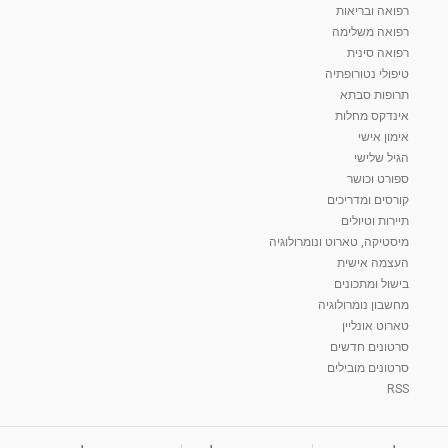
רפואה ובריאות
רפואה משלימה
רפואה סינית
טיפולי נטורופתיה
תרופות סבתא
אינדקס מחלות
אימון אישי
הגיל שלישי
ספורט וכושר
קורסים ומדריכים
תיירות וטיולים
מיסטיקה, טארוט ונומרולוגיה
העצמה אישית
בישול ומתכונים
מחשבון נומרולוגיה
טארוט אונליין
סרטונים חדשים
סרטונים מובילים
RSS