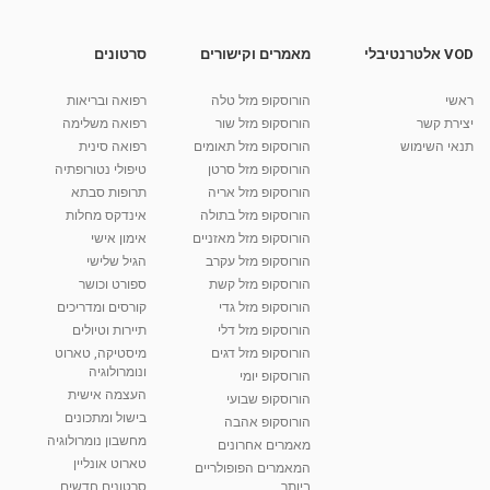
VOD אלטרנטיבלי
מאמרים וקישורים
סרטונים
ראשי
הורוסקופ מזל טלה
רפואה ובריאות
יצירת קשר
הורוסקופ מזל שור
רפואה משלימה
תנאי השימוש
הורוסקופ מזל תאומים
רפואה סינית
הורוסקופ מזל סרטן
טיפולי נטורופתיה
הורוסקופ מזל אריה
תרופות סבתא
הורוסקופ מזל בתולה
אינדקס מחלות
הורוסקופ מזל מאזניים
אימון אישי
הורוסקופ מזל עקרב
הגיל שלישי
הורוסקופ מזל קשת
ספורט וכושר
הורוסקופ מזל גדי
קורסים ומדריכים
הורוסקופ מזל דלי
תיירות וטיולים
הורוסקופ מזל דגים
מיסטיקה, טארוט
ונומרולוגיה
הורוסקופ יומי
העצמה אישית
הורוסקופ שבועי
בישול ומתכונים
הורוסקופ אהבה
מחשבון נומרולוגיה
מאמרים אחרונים
טארוט אונליין
המאמרים הפופולריים
ביותר
סרטונים חדשים