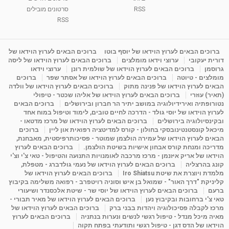
RSS
סרטונים מובילים
RSS
ברוכים הבאים לערוץ הוידאו של יוסף בוטו
ברוכים הבאים לערוץ הוידאו של
דורית יעקובי
ערוצי וידאו מומלצים
ברוכים הבאים לערוץ הוידאו של ליסה
גרוסמן
ברוכים הבאים לערוץ הוידאו של שולמית רונן
ערוצי וידאו
מומלצים - טיוטה
ברוכים הבאים לערוץ הוידאו של אסתר שפר
ברוכים
הבאים לערוץ הוידאו של פנינה מתוק
ברוכים הבאים לערוץ הוידאו של וולדה
(תאיר) עוזרי
ברוכים הבאים לערוץ הוידאו של אליהו שכטר - טיפולי
נטורופתיה ואירידיולוגיה במושב יתיר הר חברון ובירושלים
ברוכים הבאים
לערוץ הוידאו של יוסי גולד - הדרכה לחיים טובים, לימוד וטיפול במוח אחד
ובקינסיולוגיה בירושלים
ברוכים הבאים לערוץ הוידאו של מרכז מדטאו -
מיכאל קונסטנטינובסקי בחולון - קורס למדיטציה רפואית און ליין
ברוכים
הבאים לערוץ הוידאו של עמירה הולצמן שמוטר - פסיכותרפיסטית, מאבחנת,
מדריכה ומנחת קורס אבחון אישיות בשיטת הולצמן.
ברוכים הבאים לערוץ
הוידאו של אריק איזנמן - מרכז מרכבה לאומנויות התנועה והטיפול - טאי צ'י וצ'י
קונג בהרצליה
ברוכים הבאים לערוץ הוידאו של נעמי גולדברג - מטפלת,
מלמדת ויוצרת את שיטת Iro Shiatsu
ברוכים הבאים לערוץ הוידאו של
קליניקת "דרך האור" - שמואל בן איש וסוניה רויטפרב - רפואה משלימה בקיבוץ
ברעם
ברוכים הבאים לערוץ הוידאו של יוסי שר - שיטת אלכסנדר ושיעורי
טאי צ'י ברחובות ובקיבוץ נען
ברוכים הבאים לערוץ הוידאו של מאיר תבורי -
מרכז לקבלה פסיכולוגיה ויהדות בבני ברק
ברוכים הבאים לערוץ הוידאו של
מאיה מיכל מנדל - טיפול רגשי לנשים ונערות בנתניה
ברוכים הבאים לערוץ
הוידאו של הדס דגן - טיפול רגשי ותודעתי בפתח תקוה