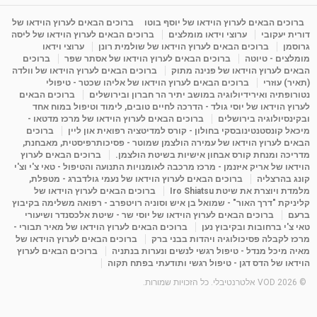
ברוכים הבאים לערוץ הוידאו של יוסף בוטו
ברוכים הבאים לערוץ הוידאו של
דורית יעקובי
ערוצי וידאו מומלצים
ברוכים הבאים לערוץ הוידאו של ליסה
גרוסמן
ברוכים הבאים לערוץ הוידאו של שולמית רונן
ערוצי וידאו
מומלצים - טיוטה
ברוכים הבאים לערוץ הוידאו של אסתר שפר
ברוכים
הבאים לערוץ הוידאו של פנינה מתוק
ברוכים הבאים לערוץ הוידאו של וולדה
(תאיר) עוזרי
ברוכים הבאים לערוץ הוידאו של אליהו שכטר - טיפולי
נטורופתיה ואירידיולוגיה במושב יתיר הר חברון ובירושלים
ברוכים הבאים
לערוץ הוידאו של יוסי גולד - הדרכה לחיים טובים, לימוד וטיפול במוח אחד
ובקינסיולוגיה בירושלים
ברוכים הבאים לערוץ הוידאו של מרכז מדטאו -
מיכאל קונסטנטינובסקי בחולון - קורס למדיטציה רפואית און ליין
ברוכים
הבאים לערוץ הוידאו של עמירה הולצמן שמוטר - פסיכותרפיסטית, מאבחנת,
מדריכה ומנחת קורס אבחון אישיות בשיטת הולצמן.
ברוכים הבאים לערוץ
הוידאו של אריק איזנמן - מרכז מרכבה לאומנויות התנועה והטיפול - טאי צ'י וצ'י
קונג בהרצליה
ברוכים הבאים לערוץ הוידאו של נעמי גולדברג - מטפלת,
מלמדת ויוצרת את שיטת Iro Shiatsu
ברוכים הבאים לערוץ הוידאו של
קליניקת "דרך האור" - שמואל בן איש וסוניה רויטפרב - רפואה משלימה בקיבוץ
ברעם
ברוכים הבאים לערוץ הוידאו של יוסי שר - שיטת אלכסנדר ושיעורי
טאי צ'י ברחובות ובקיבוץ נען
ברוכים הבאים לערוץ הוידאו של מאיר תבורי -
מרכז לקבלה פסיכולוגיה ויהדות בבני ברק
ברוכים הבאים לערוץ הוידאו של
מאיה מיכל מנדל - טיפול רגשי לנשים ונערות בנתניה
ברוכים הבאים לערוץ
הוידאו של הדס דגן - טיפול רגשי ותודעתי בפתח תקוה
© 2026 VOD אלטרנטיבלי. כל הזכויות שמורות.