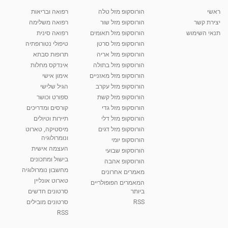
ראשי
הורוסקופ מזל טלה
רפואה ובריאות
יצירת קשר
הורוסקופ מזל שור
רפואה משלימה
תנאי השימוש
הורוסקופ מזל תאומים
רפואה סינית
הורוסקופ מזל סרטן
טיפולי נטורופתיה
הורוסקופ מזל אריה
תרופות סבתא
הורוסקופ מזל בתולה
אינדקס מחלות
הורוסקופ מזל מאזניים
אימון אישי
הורוסקופ מזל עקרב
הגיל שלישי
הורוסקופ מזל קשת
ספורט וכושר
הורוסקופ מזל גדי
קורסים ומדריכים
הורוסקופ מזל דלי
תיירות וטיולים
הורוסקופ מזל דגים
מיסטיקה, טארוט
ונומרולוגיה
הורוסקופ יומי
העצמה אישית
הורוסקופ שבועי
בישול ומתכונים
הורוסקופ אהבה
מחשבון נומרולוגיה
מאמרים אחרונים
טארוט אונליין
המאמרים הפופולריים
ביותר
סרטונים חדשים
RSS
סרטונים מובילים
RSS