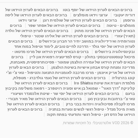
ברוכים הבאים לערוץ הוידאו של יוסף בוטו
ברוכים הבאים לערוץ הוידאו של
דורית יעקובי
ערוצי וידאו מומלצים
ברוכים הבאים לערוץ הוידאו של ליסה
גרוסמן
ברוכים הבאים לערוץ הוידאו של שולמית רונן
ערוצי וידאו
מומלצים - טיוטה
ברוכים הבאים לערוץ הוידאו של אסתר שפר
ברוכים
הבאים לערוץ הוידאו של פנינה מתוק
ברוכים הבאים לערוץ הוידאו של וולדה
(תאיר) עוזרי
ברוכים הבאים לערוץ הוידאו של אליהו שכטר - טיפולי
נטורופתיה ואירידיולוגיה במושב יתיר הר חברון ובירושלים
ברוכים הבאים
לערוץ הוידאו של יוסי גולד - הדרכה לחיים טובים, לימוד וטיפול במוח אחד
ובקינסיולוגיה בירושלים
ברוכים הבאים לערוץ הוידאו של מרכז מדטאו -
מיכאל קונסטנטינובסקי בחולון - קורס למדיטציה רפואית און ליין
ברוכים
הבאים לערוץ הוידאו של עמירה הולצמן שמוטר - פסיכותרפיסטית, מאבחנת,
מדריכה ומנחת קורס אבחון אישיות בשיטת הולצמן.
ברוכים הבאים לערוץ
הוידאו של אריק איזנמן - מרכז מרכבה לאומנויות התנועה והטיפול - טאי צ'י וצ'י
קונג בהרצליה
ברוכים הבאים לערוץ הוידאו של נעמי גולדברג - מטפלת,
מלמדת ויוצרת את שיטת Iro Shiatsu
ברוכים הבאים לערוץ הוידאו של
קליניקת "דרך האור" - שמואל בן איש וסוניה רויטפרב - רפואה משלימה בקיבוץ
ברעם
ברוכים הבאים לערוץ הוידאו של יוסי שר - שיטת אלכסנדר ושיעורי
טאי צ'י ברחובות ובקיבוץ נען
ברוכים הבאים לערוץ הוידאו של מאיר תבורי -
מרכז לקבלה פסיכולוגיה ויהדות בבני ברק
ברוכים הבאים לערוץ הוידאו של
מאיה מיכל מנדל - טיפול רגשי לנשים ונערות בנתניה
ברוכים הבאים לערוץ
הוידאו של הדס דגן - טיפול רגשי ותודעתי בפתח תקוה
© 2026 VOD אלטרנטיבלי. כל הזכויות שמורות.