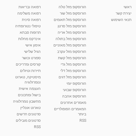
ראשי
הורוסקופ מזל טלה
רפואה ובריאות
יצירת קשר
הורוסקופ מזל שור
רפואה משלימה
תנאי השימוש
הורוסקופ מזל תאומים
רפואה סינית
הורוסקופ מזל סרטן
טיפולי נטורופתיה
הורוסקופ מזל אריה
תרופות סבתא
הורוסקופ מזל בתולה
אינדקס מחלות
הורוסקופ מזל מאזניים
אימון אישי
הורוסקופ מזל עקרב
הגיל שלישי
הורוסקופ מזל קשת
ספורט וכושר
הורוסקופ מזל גדי
קורסים ומדריכים
הורוסקופ מזל דלי
תיירות וטיולים
הורוסקופ מזל דגים
מיסטיקה, טארוט
ונומרולוגיה
הורוסקופ יומי
העצמה אישית
הורוסקופ שבועי
בישול ומתכונים
הורוסקופ אהבה
מחשבון נומרולוגיה
מאמרים אחרונים
טארוט אונליין
המאמרים הפופולריים
ביותר
סרטונים חדשים
RSS
סרטונים מובילים
RSS