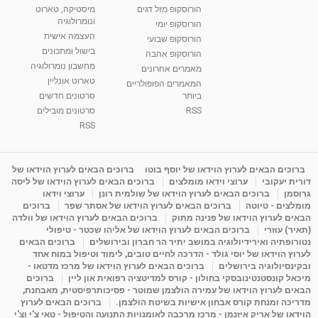
הורוסקופ מזל דגים
מיסטיקה, טארוט
ונומרולוגיה
הורוסקופ יומי
העצמה אישית
הורוסקופ שבועי
בישול ומתכונים
הורוסקופ אהבה
מחשבון נומרולוגיה
מאמרים אחרונים
טארוט אונליין
המאמרים הפופולריים
ביותר
סרטונים חדשים
RSS
סרטונים מובילים
RSS
ברוכים הבאים לערוץ הוידאו של יוסף בוטו
ברוכים הבאים לערוץ הוידאו של
דורית יעקובי
ערוצי וידאו מומלצים
ברוכים הבאים לערוץ הוידאו של ליסה
גרוסמן
ברוכים הבאים לערוץ הוידאו של שולמית רונן
ערוצי וידאו
מומלצים - טיוטה
ברוכים הבאים לערוץ הוידאו של אסתר שפר
ברוכים
הבאים לערוץ הוידאו של פנינה מתוק
ברוכים הבאים לערוץ הוידאו של וולדה
(תאיר) עוזרי
ברוכים הבאים לערוץ הוידאו של אליהו שכטר - טיפולי
נטורופתיה ואירידיולוגיה במושב יתיר הר חברון ובירושלים
ברוכים הבאים
לערוץ הוידאו של יוסי גולד - הדרכה לחיים טובים, לימוד וטיפול במוח אחד
ובקינסיולוגיה בירושלים
ברוכים הבאים לערוץ הוידאו של מרכז מדטאו -
מיכאל קונסטנטינובסקי בחולון - קורס למדיטציה רפואית און ליין
ברוכים
הבאים לערוץ הוידאו של עמירה הולצמן שמוטר - פסיכותרפיסטית, מאבחנת,
מדריכה ומנחת קורס אבחון אישיות בשיטת הולצמן.
ברוכים הבאים לערוץ
הוידאו של אריק איזנמן - מרכז מרכבה לאומנויות התנועה והטיפול - טאי צ'י וצ'י