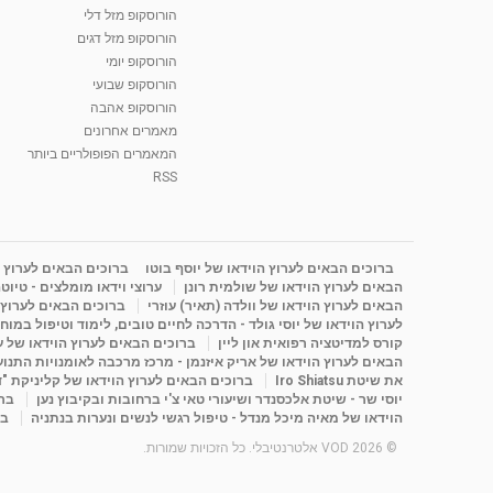
הורוסקופ מזל דלי
הורוסקופ מזל דגים
הורוסקופ יומי
הורוסקופ שבועי
הורוסקופ אהבה
מאמרים אחרונים
המאמרים הפופולריים ביותר
RSS
ברוכים הבאים לערוץ הוידאו של יוסף בוטו
ברוכים הבאים לערוץ ה
הבאים לערוץ הוידאו של שולמית רונן
ערוצי וידאו מומלצים - טיוט
הבאים לערוץ הוידאו של וולדה (תאיר) עוזרי
ברוכים הבאים לערוץ ה
לערוץ הוידאו של יוסי גולד - הדרכה לחיים טובים, לימוד וטיפול במוח
קורס למדיטציה רפואית און ליין
ברוכים הבאים לערוץ הוידאו של 
הבאים לערוץ הוידאו של אריק איזנמן - מרכז מרכבה לאומנויות התנועה 
את שיטת Iro Shiatsu
ברוכים הבאים לערוץ הוידאו של קליניקת "
יוסי שר - שיטת אלכסנדר ושיעורי טאי צ'י ברחובות ובקיבוץ נען
ברו
הוידאו של מאיה מיכל מנדל - טיפול רגשי לנשים ונערות בנתניה
בר
© 2026 VOD אלטרנטיבלי. כל הזכויות שמורות.