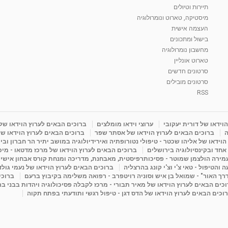
תיירות וטיולים
מיסטיקה, טארוט ונומרולוגיה
העצמה אישית
בישול ומתכונים
מחשבון נומרולוגיה
טארוט אונליין
סרטונים חדשים
סרטונים מובילים
RSS
וידאו של דורית יעקובי
ערוצי וידאו מומלצים
ברוכים הבאים לערוץ הוידאו של
ה
ברוכים הבאים לערוץ הוידאו של אסתר שפר
ברוכים הבאים לערוץ הוידאו של
וידאו של אליהו שכטר - טיפולי נטורופתיה ואירידיולוגיה במושב יתיר הר חברון ובי
 אחד ובקינסיולוגיה בירושלים
ברוכים הבאים לערוץ הוידאו של מרכז מדטאו - מיכא
עמירה הולצמן שמוטר - פסיכותרפיסטית, מאבחנת, מדריכה ומנחת קורס אבחון אישי
והטיפול - טאי צ'י וצ'י קונג בהרצליה
ברוכים הבאים לערוץ הוידאו של נעמי גול
דרך האור" - שמואל בן איש וסוניה רויטפרב - רפואה משלימה בקיבוץ ברעם
ברוכי
כים הבאים לערוץ הוידאו של מאיר תבורי - מרכז לקבלה פסיכולוגיה ויהדות בבני ב
וכים הבאים לערוץ הוידאו של הדס דגן - טיפול רגשי ותודעתי בפתח תקוה