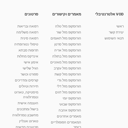
VOD אלטרנטיבלי
מאמרים וקישורים
סרטונים
ראשי
הורוסקופ מזל טלה
רפואה ובריאות
יצירת קשר
הורוסקופ מזל שור
רפואה משלימה
תנאי השימוש
הורוסקופ מזל תאומים
רפואה סינית
הורוסקופ מזל סרטן
טיפולי נטורופתיה
הורוסקופ מזל אריה
תרופות סבתא
הורוסקופ מזל בתולה
אינדקס מחלות
הורוסקופ מזל מאזניים
אימון אישי
הורוסקופ מזל עקרב
הגיל שלישי
הורוסקופ מזל קשת
ספורט וכושר
הורוסקופ מזל גדי
קורסים ומדריכים
הורוסקופ מזל דלי
תיירות וטיולים
הורוסקופ מזל דגים
מיסטיקה, טארוט
ונומרולוגיה
הורוסקופ יומי
העצמה אישית
הורוסקופ שבועי
בישול ומתכונים
הורוסקופ אהבה
מחשבון נומרולוגיה
מאמרים אחרונים
טארוט אונליין
המאמרים הפופולריים
ביותר
סרטונים חדשים