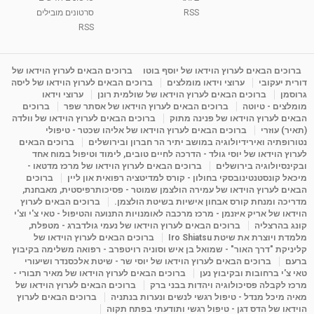
RSS
סרטונים מובילים
RSS
ברוכים הבאים לערוץ הוידאו של יוסף בוטו
ברוכים הבאים לערוץ הוידאו של
דורית יעקובי
ערוצי וידאו מומלצים
ברוכים הבאים לערוץ הוידאו של ליסה
גרוסמן
ברוכים הבאים לערוץ הוידאו של שולמית רונן
ערוצי וידאו
מומלצים - טיוטה
ברוכים הבאים לערוץ הוידאו של אסתר שפר
ברוכים
הבאים לערוץ הוידאו של פנינה מתוק
ברוכים הבאים לערוץ הוידאו של וולדה
(תאיר) עוזרי
ברוכים הבאים לערוץ הוידאו של אליהו שכטר - טיפולי
נטורופתיה ואירידיולוגיה במושב יתיר הר חברון ובירושלים
ברוכים הבאים
לערוץ הוידאו של יוסי גולד - הדרכה לחיים טובים, לימוד וטיפול במוח אחד
ובקינסיולוגיה בירושלים
ברוכים הבאים לערוץ הוידאו של מרכז מדטאו -
מיכאל קונסטנטינובסקי בחולון - קורס למדיטציה רפואית און ליין
ברוכים
הבאים לערוץ הוידאו של עמירה הולצמן שמוטר - פסיכותרפיסטית, מאבחנת,
מדריכה ומנחת קורס אבחון אישיות בשיטת הולצמן.
ברוכים הבאים לערוץ
הוידאו של אריק איזנמן - מרכז מרכבה לאומנויות התנועה והטיפול - טאי צ'י וצ'י
קונג בהרצליה
ברוכים הבאים לערוץ הוידאו של נעמי גולדברג - מטפלת,
מלמדת ויוצרת את שיטת Iro Shiatsu
ברוכים הבאים לערוץ הוידאו של
קליניקת "דרך האור" - שמואל בן איש וסוניה רויטפרב - רפואה משלימה בקיבוץ
ברעם
ברוכים הבאים לערוץ הוידאו של יוסי שר - שיטת אלכסנדר ושיעורי
טאי צ'י ברחובות ובקיבוץ נען
ברוכים הבאים לערוץ הוידאו של מאיר תבורי -
מרכז לקבלה פסיכולוגיה ויהדות בבני ברק
ברוכים הבאים לערוץ הוידאו של
מאיה מיכל מנדל - טיפול רגשי לנשים ונערות בנתניה
ברוכים הבאים לערוץ
הוידאו של הדס דגן - טיפול רגשי ותודעתי בפתח תקוה